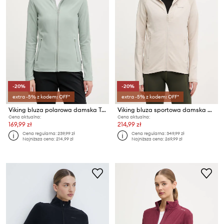
-20%
-20%
extra -5% z kodem: OFF*
extra -5% z kodem: OFF*
Viking bluza polarowa damska Tesero
Viking bluza sportowa damska Birger
Cena aktualna:
Cena aktualna:
169,99 zł
214,99 zł
Cena regularna:
239,99 zł
Cena regularna:
349,99 zł
Najniższa cena:
214,99 zł
Najniższa cena:
269,99 zł