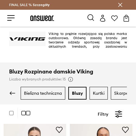
FINAL SALE %
Szczegóły
Oszczędzaj z Answear Club >
Viking to prężnie rozwijająca się polska marka
outdoorowa. Główną zasadą brandu jest
tworzenie odzieży sportowej osadzonej w
aktualnych trendach, przy zastosowaniu
znakomitych materiałów oraz technologii zapewniających komfort. Viking
wspiera również polskich sportowców, w tym Reprezentację Paraolimpijską
w Narciarstwie Alpejskim.
Bluzy Rozpinane damskie Viking
Liczba wybranych produktów: 15
bielizna techniczna
bluzy
kurtki
skarpetki
Filtry