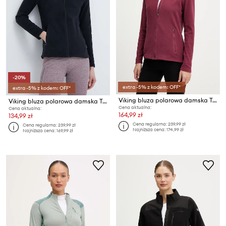
-20%
extra -5% z kodem: OFF*
extra -5% z kodem: OFF*
Viking bluza polarowa damska Tesero
Viking bluza polarowa damska Tesero
Cena aktualna:
Cena aktualna:
164,99 zł
134,99 zł
Cena regularna:
239,99 zł
Cena regularna:
239,99 zł
Najniższa cena:
174,99 zł
Najniższa cena:
169,99 zł