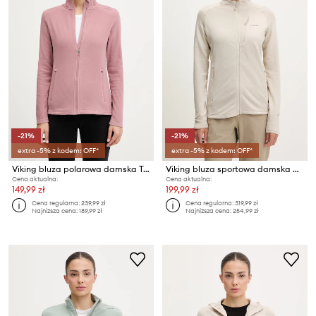
-21%
-21%
extra -5% z kodem: OFF*
extra -5% z kodem: OFF*
Viking bluza polarowa damska Tesero
Viking bluza sportowa damska Birger
Cena aktualna:
Cena aktualna:
149,99 zł
199,99 zł
Cena regularna:
239,99 zł
Cena regularna:
319,99 zł
Najniższa cena:
189,99 zł
Najniższa cena:
254,99 zł