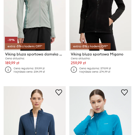
-19%
extra -5% z kodem: OFF*
extra -5% z kodem: OFF*
Viking bluza sportowa damska Birger
Viking bluza sportowa Migano
Cena aktualna:
Cena aktualna:
189,99 zł
259,99 zł
Cena regularna:
319,99 zł
Cena regularna:
379,99 zł
Najniższa cena:
234,99 zł
Najniższa cena:
274,99 zł