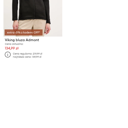
extra -5% z kodem: OFF*
Viking bluza Admont
Cena aktualna:
134,99 zł
Cena regularna:
219,99 zł
Najniższa cena:
139,99 zł