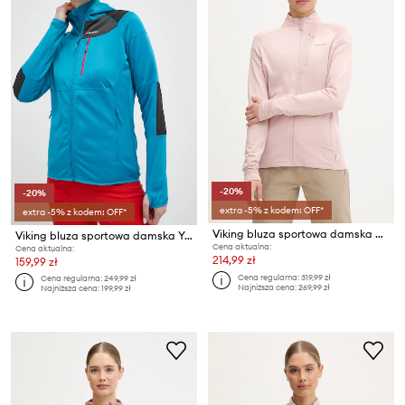
-20%
-20%
extra -5% z kodem: OFF*
extra -5% z kodem: OFF*
Viking bluza sportowa damska Birger
Viking bluza sportowa damska Yosemite
Cena aktualna:
Cena aktualna:
214,99 zł
159,99 zł
Cena regularna:
319,99 zł
Cena regularna:
249,99 zł
Najniższa cena:
269,99 zł
Najniższa cena:
199,99 zł