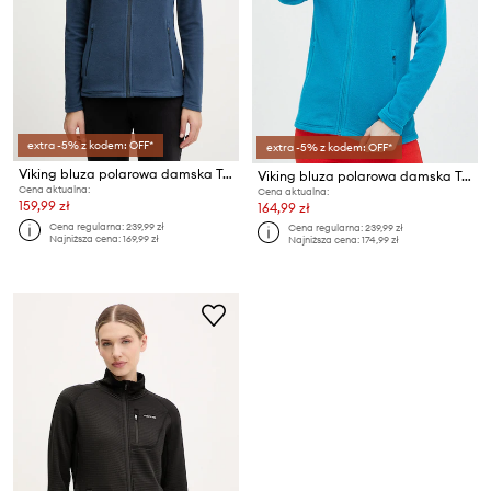
extra -5% z kodem: OFF*
extra -5% z kodem: OFF*
Viking bluza polarowa damska Tesero
Viking bluza polarowa damska Tesero
Cena aktualna:
Cena aktualna:
159,99 zł
164,99 zł
Cena regularna:
239,99 zł
Cena regularna:
239,99 zł
Najniższa cena:
169,99 zł
Najniższa cena:
174,99 zł