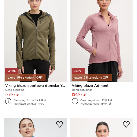
-20%
-20%
extra -5% z kodem: OFF*
extra -5% z kodem: OFF*
Viking bluza sportowa damska Yosemite
Viking bluza Admont
Cena aktualna:
Cena aktualna:
199,99 zł
134,99 zł
Cena regularna:
249,99 zł
Cena regularna:
219,99 zł
Najniższa cena:
249,99 zł
Najniższa cena:
169,99 zł