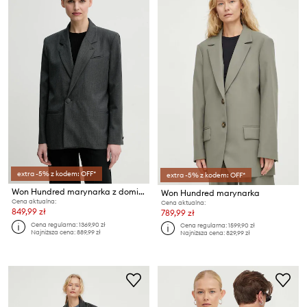
extra -5% z kodem: OFF*
extra -5% z kodem: OFF*
Won Hundred marynarka z domieszką wełny
Won Hundred marynarka
Cena aktualna:
Cena aktualna:
849,99 zł
789,99 zł
Cena regularna:
1369,90 zł
Cena regularna:
1599,90 zł
Najniższa cena:
889,99 zł
Najniższa cena:
829,99 zł