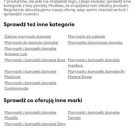
7 produktów, ale jeśli nie znalazłaś tego, czego szukasz, sprawdź inne
kategorie z listy poniżej. Możliwe, że znajdziesz tam idealny produkt.
Regularnie aktualizujemy naszą ofertę, więc warto również wrócić i
sprawdzić nowości.
Sprawdź też inne kategorie
Zielone marynarki damskie
Marynarki do sukienki
Marynarki do jeansów damskie
Marynarka dzianinowa damska
Marynarki i kamizelki damskie
Answear Lab
Marynarki i kamizelki damskie Boss
Marynarki i kamizelki damskie
max&co.
Marynarki i kamizelki damskie
Marynarki i kamizelki damskie By
Medicine
Malene Birger
Marynarki i kamizelki damskie
Custommade
Sprawdź co oferują inne marki
Marynarki i kamizelki damskie
Marynarki i kamizelki damskie
Marella
Twinset
Marynarki i kamizelki damskie Dkny