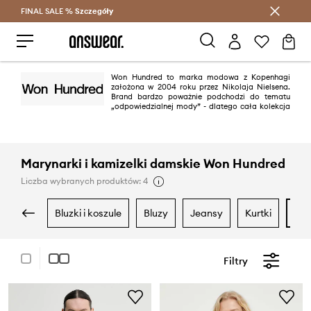
FINAL SALE %
Szczegóły
Oszczędzaj z Answear Club >
Won Hundred to marka modowa z Kopenhagi
założona w 2004 roku przez Nikolaja Nielsena.
Brand bardzo poważnie podchodzi do tematu
„odpowiedzialnej mody” - dlatego cała kolekcja
dżinsów jest produkowana we współpracy z zaufanymi partnerami we
Włoszech, pochodzi wyłącznie z bawełny organicznej i jest prana w
najlepszych pralniach w branży. Wizja Won Hundred zakłada tworzenie
trwałych ubrań i produktów, zwracając uwagę na design i wygodę, a
celem jest tworzenie elementów do noszenia niezależnie od wieku i płci.
Marynarki i kamizelki damskie Won Hundred
Liczba wybranych produktów: 4
bluzki i koszule
bluzy
jeansy
kurtki
m
Filtry