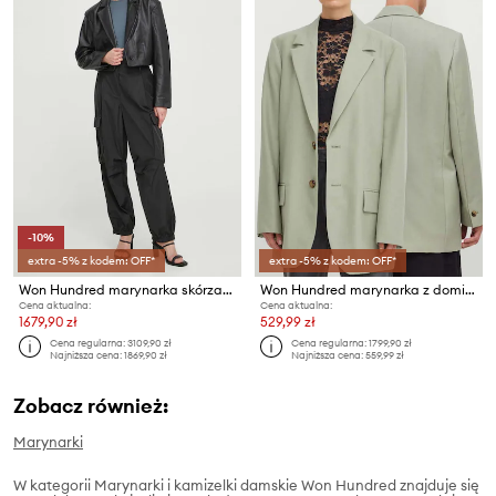
-10%
extra -5% z kodem: OFF*
extra -5% z kodem: OFF*
Won Hundred marynarka skórzana
Won Hundred marynarka z domieszką wełny
Cena aktualna:
Cena aktualna:
1679,90 zł
529,99 zł
Cena regularna:
3109,90 zł
Cena regularna:
1799,90 zł
Najniższa cena:
1869,90 zł
Najniższa cena:
559,99 zł
Zobacz również:
Marynarki
W kategorii Marynarki i kamizelki damskie Won Hundred znajduje się