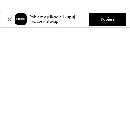
Pobierz aplikację i kupuj
Pobierz
jeszcze łatwiej.
-20%
zniżki** na pierwsze zakupy
za zapis do newslettera.
Dołącz do naszej społeczności, aby otrzymywać informacje o
najnowszych promocjach i produktach.
**Rabat jest jednorazowy, obejmuje nieprzecenione produkty i jest