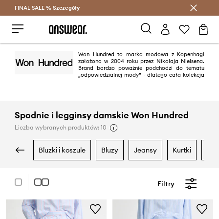
FINAL SALE %
Szczegóły
Oszczędzaj z Answear Club >
Won Hundred to marka modowa z Kopenhagi
założona w 2004 roku przez Nikolaja Nielsena.
Brand bardzo poważnie podchodzi do tematu
„odpowiedzialnej mody” - dlatego cała kolekcja
dżinsów jest produkowana we współpracy z zaufanymi partnerami we
Włoszech, pochodzi wyłącznie z bawełny organicznej i jest prana w
najlepszych pralniach w branży. Wizja Won Hundred zakłada tworzenie
trwałych ubrań i produktów, zwracając uwagę na design i wygodę, a
celem jest tworzenie elementów do noszenia niezależnie od wieku i płci.
Spodnie i legginsy damskie Won Hundred
Liczba wybranych produktów: 10
bluzki i koszule
bluzy
jeansy
kurtki
ma
Filtry