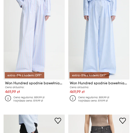
extra -5% z kodem: OFF*
extra -5% z kodem: OFF*
Won Hundred spodnie bawełniane
Won Hundred spodnie bawełniane
Cena aktualna:
Cena aktualna:
469,99 zł
469,99 zł
Cena regularna:
859,99 zł
Cena regularna:
859,99 zł
Najniższa cena:
519,99 zł
Najniższa cena:
519,99 zł