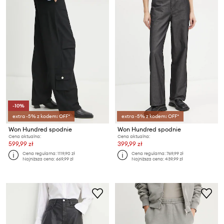
-10%
extra -5% z kodem: OFF*
extra -5% z kodem: OFF*
Won Hundred spodnie
Won Hundred spodnie
Cena aktualna:
Cena aktualna:
599,99 zł
399,99 zł
Cena regularna:
1119,90 zł
Cena regularna:
769,99 zł
Najniższa cena:
669,99 zł
Najniższa cena:
439,99 zł