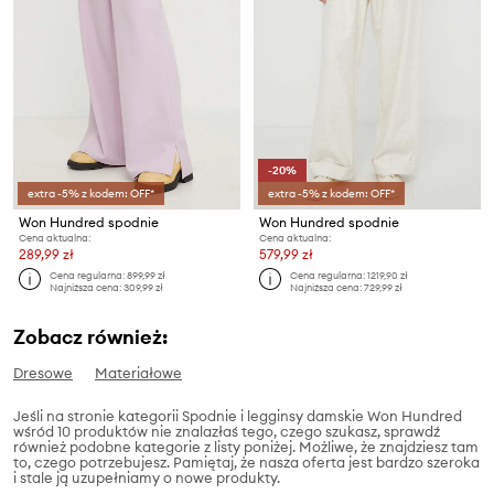
-20%
extra -5% z kodem: OFF*
extra -5% z kodem: OFF*
Won Hundred spodnie
Won Hundred spodnie
Cena aktualna:
Cena aktualna:
289,99 zł
579,99 zł
Cena regularna:
899,99 zł
Cena regularna:
1219,90 zł
Najniższa cena:
309,99 zł
Najniższa cena:
729,99 zł
Zobacz również:
Dresowe
Materiałowe
Jeśli na stronie kategorii Spodnie i legginsy damskie Won Hundred
wśród 10 produktów nie znalazłaś tego, czego szukasz, sprawdź
również podobne kategorie z listy poniżej. Możliwe, że znajdziesz tam
to, czego potrzebujesz. Pamiętaj, że nasza oferta jest bardzo szeroka
i stale ją uzupełniamy o nowe produkty.