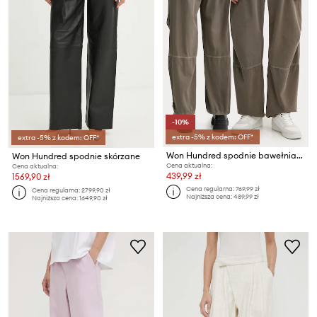
-10%
extra -5% z kodem: OFF*
extra -5% z kodem: OFF*
Won Hundred spodnie bawełniane
Won Hundred spodnie skórzane
Cena aktualna:
Cena aktualna:
439,99 zł
1569,90 zł
Cena regularna:
769,99 zł
Cena regularna:
2799,90 zł
Najniższa cena:
489,99 zł
Najniższa cena:
1649,90 zł