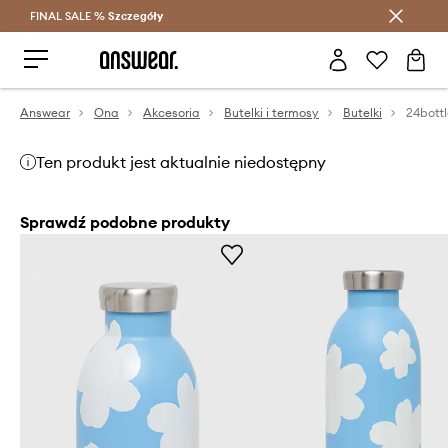
FINAL SALE %
Szczegóły
Oszczędzaj z Answear Club >
Answear
Ona
Akcesoria
Butelki i termosy
Butelki
Ten produkt jest aktualnie niedostępny
Sprawdź podobne produkty