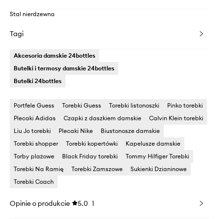
Stal nierdzewna
Tagi
Akcesoria damskie 24bottles
Butelki i termosy damskie 24bottles
Butelki 24bottles
Portfele Guess
Torebki Guess
Torebki listonoszki
Pinko torebki
Plecaki Adidas
Czapki z daszkiem damskie
Calvin Klein torebki
Liu Jo torebki
Plecaki Nike
Biustonosze damskie
Torebki shopper
Torebki kopertówki
Kapelusze damskie
Torby plażowe
Black Friday torebki
Tommy Hilfiger Torebki
Torebki Na Ramię
Torebki Zamszowe
Sukienki Dzianinowe
Torebki Coach
Opinie o produkcie
5.0
1