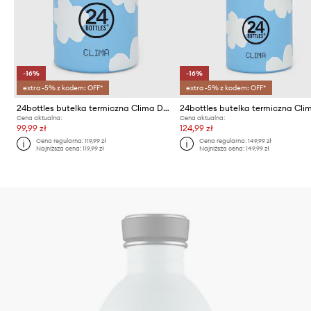
-16%
-16%
extra -5% z kodem: OFF*
extra -5% z kodem: OFF*
24bottles butelka termiczna Clima Daydreaming 330ml
Cena aktualna:
Cena aktualna:
99,99 zł
124,99 zł
Cena regularna:
119,99 zł
Cena regularna:
149,99 zł
Najniższa cena:
119,99 zł
Najniższa cena:
149,99 zł