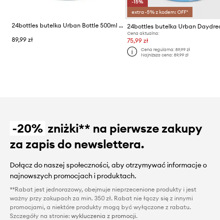
-15%
extra -5% z kodem: OFF*
24bottles butelka Urban Bottle 500ml Mountains
Cena aktualna:
89,99 zł
75,99 zł
Cena regularna:
89,99 zł
Najniższa cena:
89,99 zł
-20%
zniżki** na pierwsze zakupy
za zapis do newslettera.
Dołącz do naszej społeczności, aby otrzymywać informacje o
najnowszych promocjach i produktach.
**Rabat jest jednorazowy, obejmuje nieprzecenione produkty i jest
ważny przy zakupach za min. 350 zł. Rabat nie łączy się z innymi
promocjami, a niektóre produkty mogą być wyłączone z rabatu.
Szczegóły na stronie:
wykluczenia z promocji
.