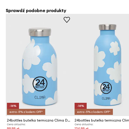
Sprawdź podobne produkty
-16%
-16%
extra -5% z kodem: OFF*
extra -5% z kodem: OFF*
24bottles butelka termiczna Clima Daydreaming 330ml
Cena aktualna:
Cena aktualna:
99,99 zł
124,99 zł