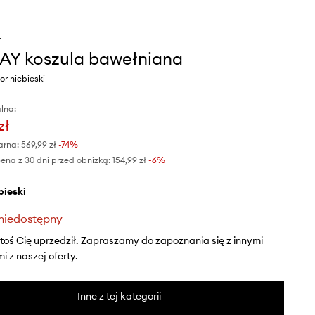
Y
Y koszula bawełniana
r niebieski
lna:
zł
arna:
569,99 zł
-74%
ena z 30 dni przed obniżką:
154,99 zł
 -6%
ebieski
niedostępny
ktoś Cię uprzedził. Zapraszamy do zapoznania się z innymi
 z naszej oferty.
Inne z tej kategorii