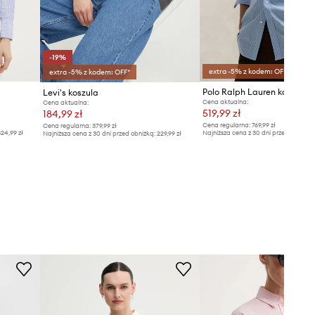
-19%
extra -5% z kodem: OFF*
extra -5% z kodem: OFF*
Levi's koszula
Cena aktualna:
Cena aktualna:
519,99 zł
184,99 zł
Cena regularna:
769,99 zł
Cena regularna:
379,99 zł
24,99 zł
Najniższa cena z 30 dni przed obniżką
Najniższa cena z 30 dni przed obniżką:
229,99 zł