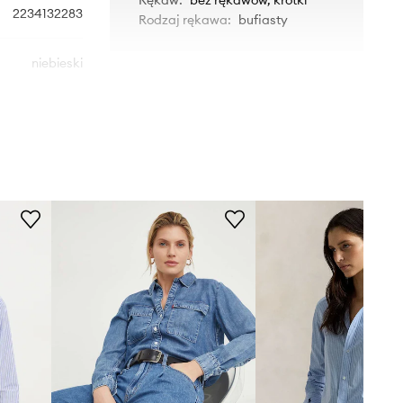
2234132283
Rodzaj rękawa
:
bufiasty
niebieski
2NDDAY