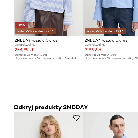
-19%
extra -5% z kodem: OFF*
extra -5% z kodem: OFF*
2NDDAY koszula Claras
2NDDAY koszula Claras
Cena aktualna:
Cena aktualna:
284,99 zł
319,99 zł
Cena regularna:
549,99 zł
Cena regularna:
549,99 zł
Najniższa cena z 30 dni przed obniżką:
354,99 zł
Najniższa cena z 30 dni przed obniżką:
35
Odkryj produkty 2NDDAY