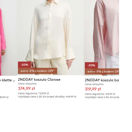
-20%
-20%
extra -5% z kodem: OFF*
extra -5% z kodem: OFF*
2NDDAY koszula Clarose
2NDDAY koszula 2ND Edition Idette - Essential Texture
Cena aktualna:
Cena aktualna:
374,99 zł
319,99 zł
Cena regularna:
729,99 zł
Cena regularna:
619,99 zł
Najniższa cena z 30 dni przed obniżką:
469,99 zł
89,99 zł
Najniższa cena z 30 dni przed obniżką