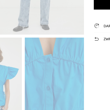
DA
ZWR