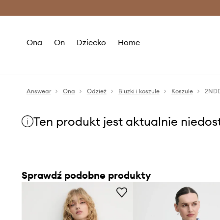
Premium Fashion Benefits >
O
Ona
On
Dziecko
Home
Answear
Ona
Odzież
Bluzki i koszule
Koszule
2NDD
Ten produkt jest aktualnie niedo
Sprawdź podobne produkty