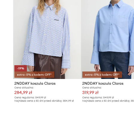
-19%
extra -5% z kodem: OFF*
extra -5% z kodem: OFF*
2NDDAY koszula Claras
2NDDAY koszula Claras
Cena aktualna:
Cena aktualna:
284,99 zł
319,99 zł
Cena regularna:
549,99 zł
Cena regularna:
549,99 zł
Najniższa cena z 30 dni przed obniżką:
354,99 zł
Najniższa cena z 30 dni przed obniżką:
35