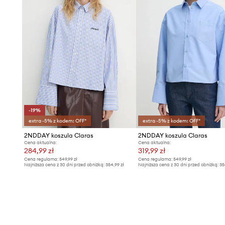
-19%
extra -5% z kodem: OFF*
extra -5% z kodem: OFF*
2NDDAY koszula Claras
2NDDAY koszula Claras
Cena aktualna:
Cena aktualna:
284,99 zł
319,99 zł
Cena regularna:
549,99 zł
Cena regularna:
549,99 zł
Najniższa cena z 30 dni przed obniżką:
354,99 zł
Najniższa cena z 30 dni przed obniżką:
35