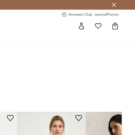
letter >
Regularne nowości >
Answear Club
Journal
Pomoc