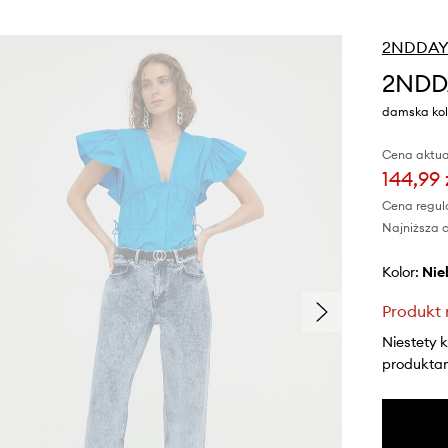
2NDDA
2NDDA
damska kolo
Cena aktua
144,99 
Cena regul
Najniższa c
Kolor:
ni
Produkt 
Niestety 
produktami