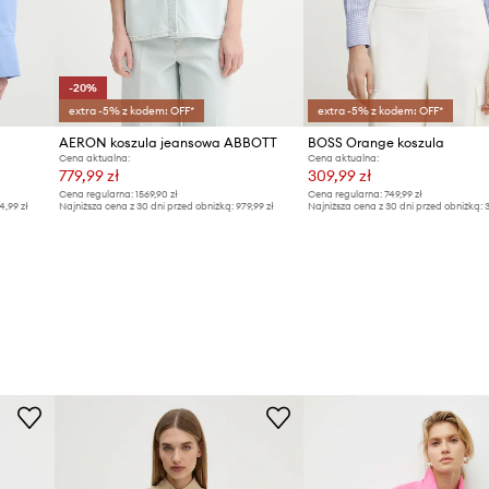
-20%
extra -5% z kodem: OFF*
extra -5% z kodem: OFF*
AERON koszula jeansowa ABBOTT
BOSS Orange koszula
Cena aktualna:
Cena aktualna:
779,99 zł
309,99 zł
Cena regularna:
1569,90 zł
Cena regularna:
749,99 zł
4,99 zł
Najniższa cena z 30 dni przed obniżką:
979,99 zł
Najniższa cena z 30 dni przed obniżką:
3