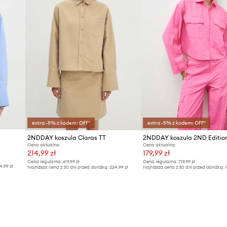
extra -5% z kodem: OFF*
extra -5% z kodem: OFF*
2NDDAY koszula Claras TT
Cena aktualna:
Cena aktualna:
214,99 zł
179,99 zł
Cena regularna:
619,99 zł
Cena regularna:
719,99 zł
4,99 zł
Najniższa cena z 30 dni przed obniżką:
224,99 zł
Najniższa cena z 30 dni przed obniżką:
1