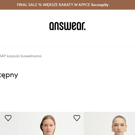
szczędzaj z Answear Club >
FINAL SALE % WIĘKSZE RABATY W APPCE
Dostawa nawet w 24h >
Szczegóły
News
AY koszula bawełniana
stępny