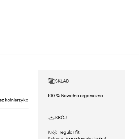
SKŁAD
100 % Bawełna organiczna
ez kołnierzyka
KRÓJ
Krój
:
regular fit
Rękaw
:
bez rękawów, krótki