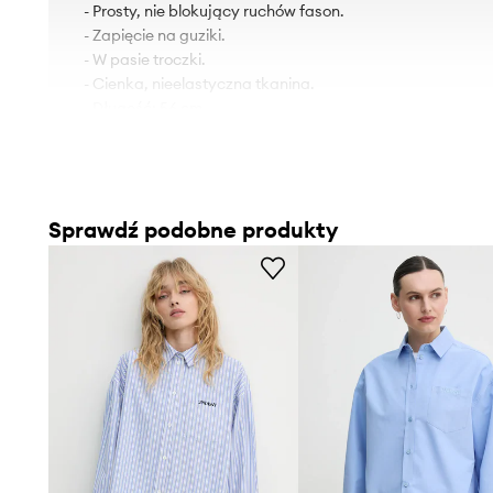
- Prosty, nie blokujący ruchów fason.
- Zapięcie na guziki.
- W pasie troczki.
- Cienka, nieelastyczna tkanina.
- Długość: 56 cm.
- Szerokość pod pachami: 41 cm.
- Wymiary podane dla rozmiaru: 36.
Sprawdź podobne produkty