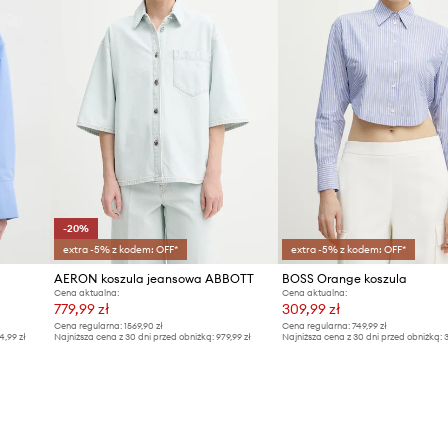
-20%
extra -5% z kodem: OFF*
extra -5% z kodem: OFF*
AERON koszula jeansowa ABBOTT
BOSS Orange koszula
Cena aktualna:
Cena aktualna:
779,99 zł
309,99 zł
Cena regularna:
1569,90 zł
Cena regularna:
749,99 zł
4,99 zł
Najniższa cena z 30 dni przed obniżką:
979,99 zł
Najniższa cena z 30 dni przed obniżką:
3