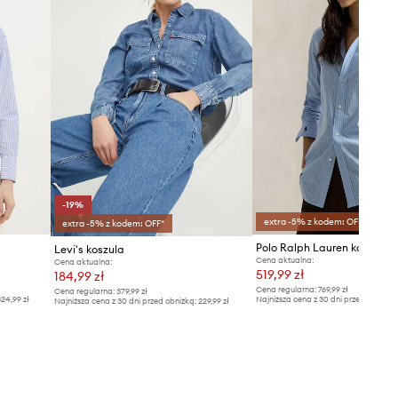
-19%
extra -5% z kodem: OFF*
extra -5% z kodem: OFF*
Levi's koszula
Cena aktualna:
Cena aktualna:
519,99 zł
184,99 zł
Cena regularna:
769,99 zł
Cena regularna:
379,99 zł
24,99 zł
Najniższa cena z 30 dni przed obniżką
Najniższa cena z 30 dni przed obniżką:
229,99 zł