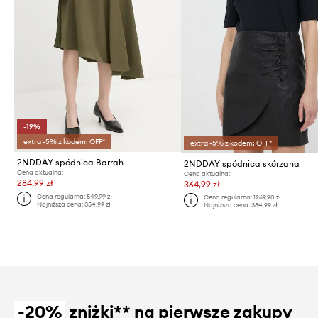
-19%
extra -5% z kodem: OFF*
extra -5% z kodem: OFF*
2NDDAY spódnica Barrah
2NDDAY spódnica skórzana
Cena aktualna:
Cena aktualna:
284,99 zł
364,99 zł
Cena regularna:
549,99 zł
Cena regularna:
1269,90 zł
Najniższa cena:
354,99 zł
Najniższa cena:
384,99 zł
-20%
zniżki** na pierwsze zakupy