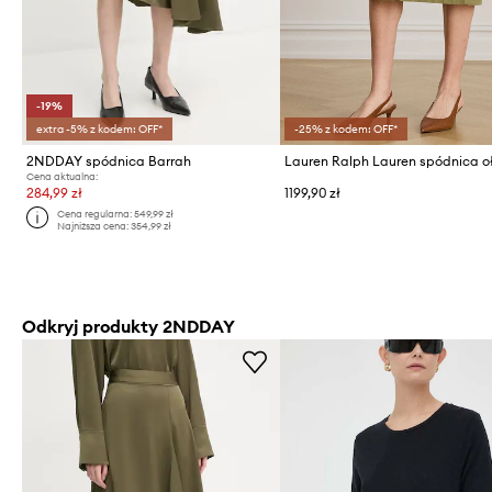
-19%
extra -5% z kodem: OFF*
-25% z kodem: OFF*
2NDDAY spódnica Barrah
Cena aktualna:
284,99 zł
1199,90 zł
Cena regularna:
549,99 zł
Najniższa cena:
354,99 zł
Odkryj produkty 2NDDAY