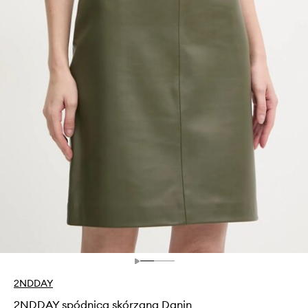
2NDDAY
2NDDAY spódnica skórzana Danin