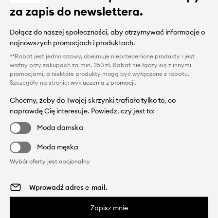
za zapis do newslettera.
Dołącz do naszej społeczności, aby otrzymywać informacje o
najnowszych promocjach i produktach.
**Rabat jest jednorazowy, obejmuje nieprzecenione produkty i jest
ważny przy zakupach za min. 350 zł. Rabat nie łączy się z innymi
promocjami, a niektóre produkty mogą być wyłączone z rabatu.
Szczegóły na stronie:
wykluczenia z promocji
.
Chcemy, żeby do Twojej skrzynki trafiało tylko to, co
naprawdę Cię interesuje. Powiedz, czy jest to:
Moda damska
Moda męska
Wybór oferty jest opcjonalny
Zapisz mnie