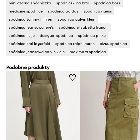
mini czarna spódniczka
spodniczki na lato
spódnica boss
medicine spódnice
spódnica adidas
spódnica guess
spódnica tommy hilfiger
spódnica calvin klein
spódnica jeansowa levi's
spódnica elisabetta franchi
spódnica liu jo
desigual spódnica
spódnica pinko
spódnica karl lagerfeld
spódnica ralph lauren
bizuu spódnica
spódnica jeansowa calvin klein
max mara spódnica
Podobne produkty