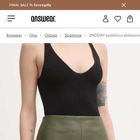
FINAL SALE %
Szczegóły
Oszczędzaj z Answear Club >
Answear
Ona
Odzież
Spódnice
2NDDAY spódnica skórzana