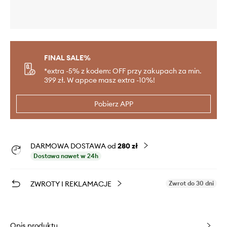
FINAL SALE%
*extra -5% z kodem: OFF przy zakupach za min.
399 zł. W appce masz extra -10%!
Pobierz APP
DARMOWA DOSTAWA od
280 zł
Dostawa nawet w 24h
ZWROTY I REKLAMACJE
Zwrot do 30 dni
Opis produktu