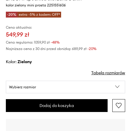
kolor zielony mini prosta 2251551606
-20%
extra -5% z kodem: OFF*
Cena aktualna:
549,99 zł
Cena regularna:
1059,90 zł
-48%
Najniższa cena z 30 dni przed obniżką:
689,99 zł
 -20%
Kolor:
zielony
Tabela rozmiarów
Wybierz rozmiar
Dodaj do koszyka