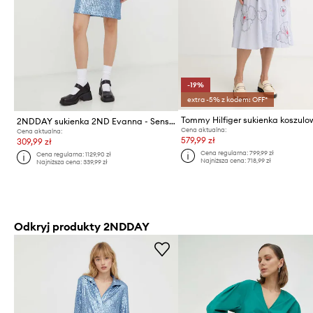
-19%
extra -5% z kodem: OFF*
2NDDAY sukienka 2ND Evanna - Sensual Glam
Cena aktualna:
Cena aktualna:
579,99 zł
309,99 zł
Cena regularna:
799,99 zł
Cena regularna:
1129,90 zł
Najniższa cena:
718,99 zł
Najniższa cena:
339,99 zł
Odkryj produkty 2NDDAY