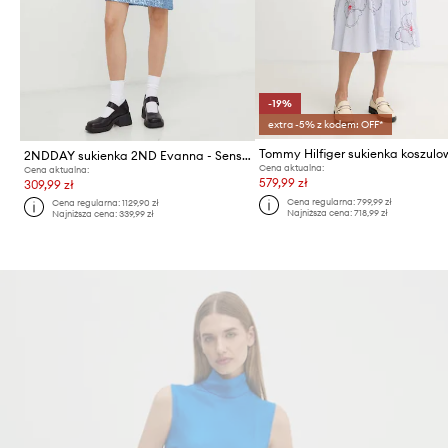
-19%
extra -5% z kodem: OFF*
2NDDAY sukienka 2ND Evanna - Sensual Glam
Cena aktualna:
Cena aktualna:
579,99 zł
309,99 zł
Cena regularna:
799,99 zł
Cena regularna:
1129,90 zł
Najniższa cena:
718,99 zł
Najniższa cena:
339,99 zł