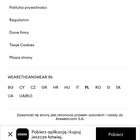
Polityka prywatności
Regulamin
Dane firmy
Twoje Cookies
Mapa strony
WEARETHEANSWEAR IN:
BG
CY
CZ
GR
HR
HU
IT
PL
RO
SI
SK
UA
UA(RU)
Zawartość tej strony jest chroniona prawem autorskim i należy do
Answear.com S.A.
Pobierz aplikację i kupuj
Pobierz
jeszcze łatwiej.