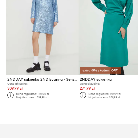
extra -5% z kodem: OFF*
2NDDAY sukienka 2ND Evanna - Sensual Glam
2NDDAY sukienka
Cena aktualna:
Cena aktualna:
309,99 zł
274,99 zł
Cena regularna:
1129,90 zł
Cena regularna:
939,99 zł
Najniższa cena:
339,99 zł
Najniższa cena:
289,99 zł