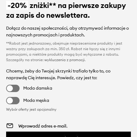
-20%
zniżki** na pierwsze zakupy
za zapis do newslettera.
Dołącz do naszej społeczności, aby otrzymywać informacje o
najnowszych promocjach i produktach.
**Rabat jest jednorazowy, obejmuje nieprzecenione produkty i jest
ważny przy zakupach za min. 350 zł. Rabat nie łączy się z innymi
promocjami, a niektóre produkty mogą być wyłączone z rabatu.
Szczegóły na stronie:
wykluczenia z promocji
.
Chcemy, żeby do Twojej skrzynki trafiało tylko to, co
naprawdę Cię interesuje. Powiedz, czy jest to:
Moda damska
Moda męska
Wybór oferty jest opcjonalny