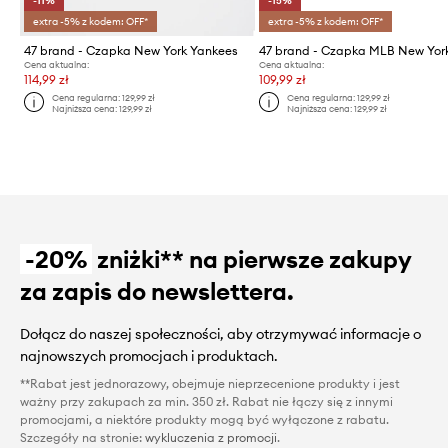
-11%
-15%
extra -5% z kodem: OFF*
extra -5% z kodem: OFF*
47 brand - Czapka New York Yankees
Cena aktualna:
Cena aktualna:
114,99 zł
109,99 zł
Cena regularna:
129,99 zł
Cena regularna:
129,99 zł
Najniższa cena:
129,99 zł
Najniższa cena:
129,99 zł
-20%
zniżki** na pierwsze zakupy
za zapis do newslettera.
Dołącz do naszej społeczności, aby otrzymywać informacje o
najnowszych promocjach i produktach.
**Rabat jest jednorazowy, obejmuje nieprzecenione produkty i jest
ważny przy zakupach za min. 350 zł. Rabat nie łączy się z innymi
promocjami, a niektóre produkty mogą być wyłączone z rabatu.
Szczegóły na stronie:
wykluczenia z promocji
.