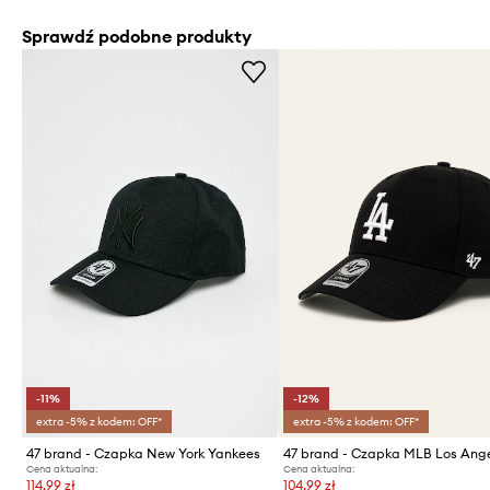
Sprawdź podobne produkty
-11%
-12%
extra -5% z kodem: OFF*
extra -5% z kodem: OFF*
47 brand - Czapka New York Yankees
Cena aktualna:
Cena aktualna:
114,99 zł
104,99 zł