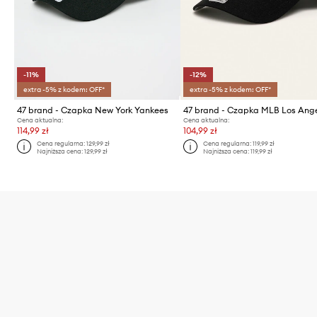
-11%
-12%
extra -5% z kodem: OFF*
extra -5% z kodem: OFF*
47 brand - Czapka New York Yankees
Cena aktualna:
Cena aktualna:
114,99 zł
104,99 zł
Cena regularna:
129,99 zł
Cena regularna:
119,99 zł
Najniższa cena:
129,99 zł
Najniższa cena:
119,99 zł