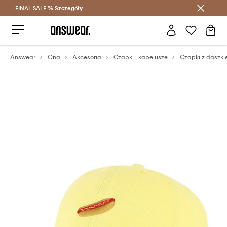
FINAL SALE %
Szczegóły
Oszczędzaj z Answear Club >
Answear
Ona
Akcesoria
Czapki i kapelusze
Czapki z daszk