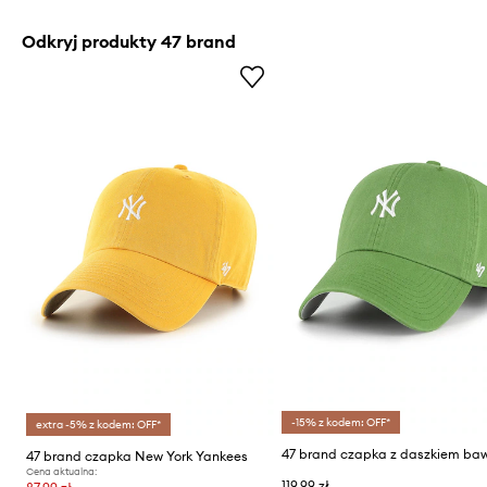
Odkryj produkty 47 brand
-15% z kodem: OFF*
extra -5% z kodem: OFF*
47 brand czapka New York Yankees
Cena aktualna:
119,99 zł