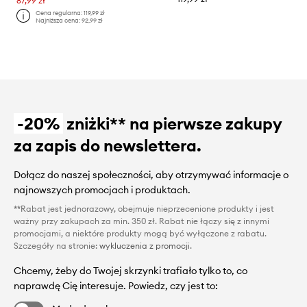
87,99 zł
Cena regularna:
119,99 zł
Najniższa cena:
92,99 zł
-20%
zniżki** na pierwsze zakupy
za zapis do newslettera.
Dołącz do naszej społeczności, aby otrzymywać informacje o
najnowszych promocjach i produktach.
**Rabat jest jednorazowy, obejmuje nieprzecenione produkty i jest
ważny przy zakupach za min. 350 zł. Rabat nie łączy się z innymi
promocjami, a niektóre produkty mogą być wyłączone z rabatu.
Szczegóły na stronie:
wykluczenia z promocji
.
Chcemy, żeby do Twojej skrzynki trafiało tylko to, co
naprawdę Cię interesuje. Powiedz, czy jest to: