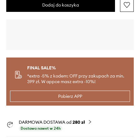
Dodaj do koszyka
FINAL SALE%
*extra -5% z kodem: OFF przy zakupach za min.
399 zł. W appce masz extra -10%!
Pobierz APP
DARMOWA DOSTAWA od
280 zł
Dostawa nawet w 24h