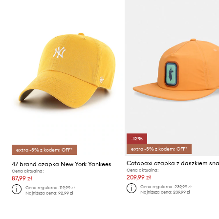
-12%
extra -5% z kodem: OFF*
extra -5% z kodem: OFF*
47 brand czapka New York Yankees
Cena aktualna:
Cena aktualna:
209,99 zł
87,99 zł
Cena regularna:
239,99 zł
Cena regularna:
119,99 zł
Najniższa cena:
239,99 zł
Najniższa cena:
92,99 zł