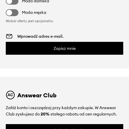
Moda damska
Moda męska
Wybór oferty jest opcjonalny
Zapisz mnie
Answear Club
Załóż konto i oszczędzaj przy każdym zakupie. W Answear
Club zyskujesz do
20%
stałego rabatu od cen regularnych.