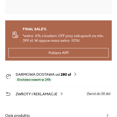
FINAL SALE%
*extra -5% z kodem: OFF przy zakupach za min.
399 zł. W appce masz extra -10%!
Pobierz APP
DARMOWA DOSTAWA od
280 zł
Dostawa nawet w 24h
ZWROTY I REKLAMACJE
Zwrot do 30 dni
Opis produktu