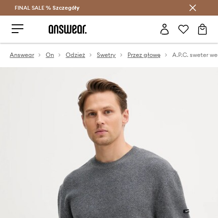
FINAL SALE %
Szczegóły
Oszczędzaj z Answear Club >
Answear
On
Odzież
Swetry
Przez głowę
A.P.C. sweter w