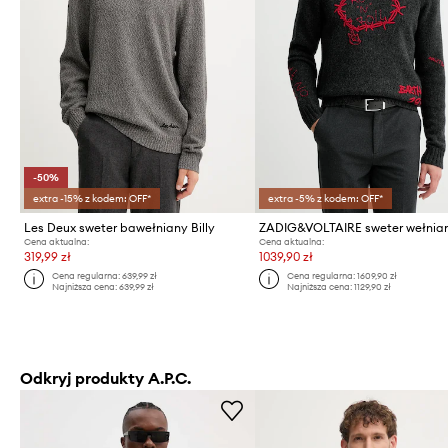
-50%
extra -15% z kodem: OFF*
extra -5% z kodem: OFF*
Les Deux sweter bawełniany Billy
ZADIG&VOLTAIRE sweter wełnia
Cena aktualna:
Cena aktualna:
319,99 zł
1039,90 zł
Cena regularna:
639,99 zł
Cena regularna:
1609,90 zł
Najniższa cena:
639,99 zł
Najniższa cena:
1129,90 zł
Odkryj produkty A.P.C.