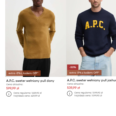
-50%
extra -5% z kodem: OFF*
extra -5% z kodem: OFF*
A.P.C. sweter wełniany pull joshu
A.P.C. sweter wełniany pull dany
Cena aktualna:
Cena aktualna:
539,99 zł
599,99 zł
Cena regularna:
1099,90 zł
Cena regularna:
1229,90 zł
Najniższa cena:
1099,90 zł
Najniższa cena:
629,99 zł