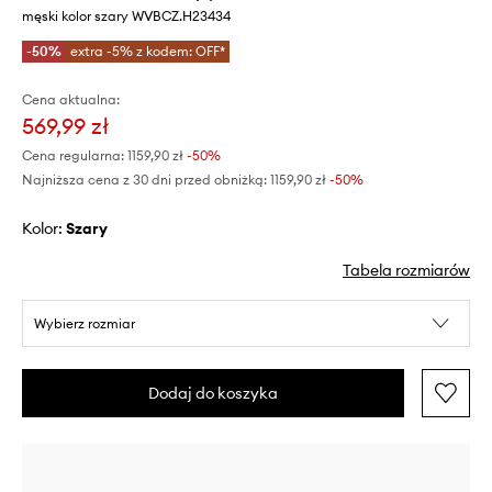
męski kolor szary WVBCZ.H23434
-50%
extra -5% z kodem: OFF*
Cena aktualna:
569,99 zł
Cena regularna:
1159,90 zł
-50%
Najniższa cena z 30 dni przed obniżką:
1159,90 zł
 -50%
Kolor:
szary
Tabela rozmiarów
Wybierz rozmiar
Dodaj do koszyka