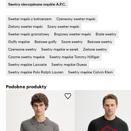
Swetry nierozpinane męskie A.P.C.
Sweter męski z kołnierzem
Czerwony sweter męski
Zielony sweter męski
Szary sweter męski
Sweter męski granatowy
Brązowy sweter męski
Białe swetry
Golfy męskie
Beżowe golfy
Szare swetry
Beżowe swetry
Czerwone swetry
Swetry męskie w serek
Zielone swetry
Czarne swetry męskie
Swetry męskie Tommy Hilfiger
Swetry męskie Lacoste
Swetry męskie Guess
Swetry męskie Polo Ralph Lauren
Swetry męskie Calvin Klein
Podobne produkty