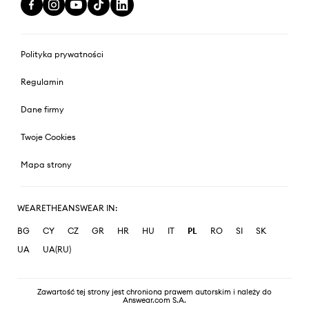
Polityka prywatności
Regulamin
Dane firmy
Twoje Cookies
Mapa strony
WEARETHEANSWEAR IN:
BG
CY
CZ
GR
HR
HU
IT
PL
RO
SI
SK
UA
UA(RU)
Zawartość tej strony jest chroniona prawem autorskim i należy do
Answear.com S.A.