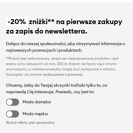
-20%
zniżki** na pierwsze zakupy
za zapis do newslettera.
Dołącz do naszej społeczności, aby otrzymywać informacje o
najnowszych promocjach i produktach.
**Rabat jest jednorazowy, obejmuje nieprzecenione produkty i jest
ważny przy zakupach za min. 350 zł. Rabat nie łączy się z innymi
promocjami, a niektóre produkty mogą być wyłączone z rabatu.
Szczegóły na stronie:
wykluczenia z promocji
.
Chcemy, żeby do Twojej skrzynki trafiało tylko to, co
naprawdę Cię interesuje. Powiedz, czy jest to:
Moda damska
Moda męska
Wybór oferty jest opcjonalny