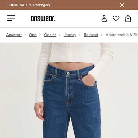
FINAL SALE %
Szczegóły
Oszczędzaj z Answear Club >
Answear
Ona
Odzież
Jeansy
Relaxed
Abercrombie & Fit