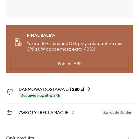
FINAL SALE%
*extra -5% z kodem: OFF przy zakupach za min.
399 zł. W appce masz extra -10%!
Pobierz APP
DARMOWA DOSTAWA od
280 zł
Dostawa nawet w 24h
ZWROTY I REKLAMACJE
Zwrot do 30 dni
Opis produktu