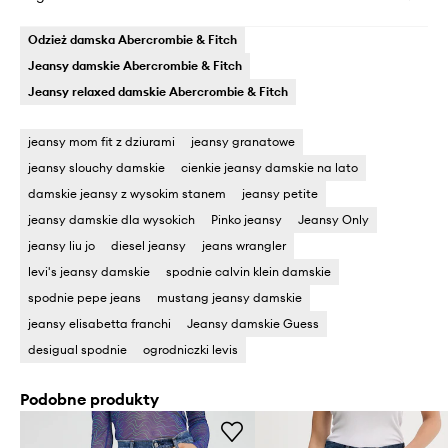
Odzież damska Abercrombie & Fitch
Jeansy damskie Abercrombie & Fitch
Jeansy relaxed damskie Abercrombie & Fitch
jeansy mom fit z dziurami
jeansy granatowe
jeansy slouchy damskie
cienkie jeansy damskie na lato
damskie jeansy z wysokim stanem
jeansy petite
jeansy damskie dla wysokich
Pinko jeansy
Jeansy Only
jeansy liu jo
diesel jeansy
jeans wrangler
levi's jeansy damskie
spodnie calvin klein damskie
spodnie pepe jeans
mustang jeansy damskie
jeansy elisabetta franchi
Jeansy damskie Guess
desigual spodnie
ogrodniczki levis
Podobne produkty