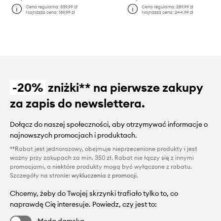
Cena regularna:
339,99 zł
Cena regularna:
289,99 zł
Najniższa cena:
189,99 zł
Najniższa cena:
244,99 zł
-20%
zniżki** na pierwsze zakupy
za zapis do newslettera.
Dołącz do naszej społeczności, aby otrzymywać informacje o
najnowszych promocjach i produktach.
**Rabat jest jednorazowy, obejmuje nieprzecenione produkty i jest
ważny przy zakupach za min. 350 zł. Rabat nie łączy się z innymi
promocjami, a niektóre produkty mogą być wyłączone z rabatu.
Szczegóły na stronie:
wykluczenia z promocji
.
Chcemy, żeby do Twojej skrzynki trafiało tylko to, co
naprawdę Cię interesuje. Powiedz, czy jest to:
Moda damska