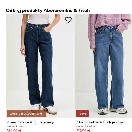
Odkryj produkty Abercrombie & Fitch
extra -5% z kodem: OFF*
-10%
Abercrombie & Fitch jeansy
Abercrombie & Fitch jeansy
Cena aktualna:
Cena aktualna:
184,99 zł
219,99 zł