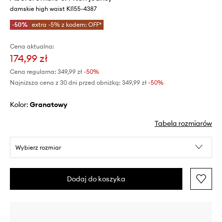
damskie high waist KI155-4387
-50%
extra -5% z kodem: OFF*
Cena aktualna:
174,99 zł
Cena regularna:
349,99 zł
-50%
Najniższa cena z 30 dni przed obniżką:
349,99 zł
 -50%
Kolor:
granatowy
Tabela rozmiarów
Wybierz rozmiar
Dodaj do koszyka