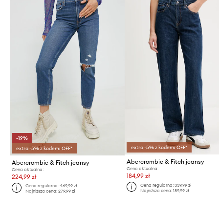
-19%
extra -5% z kodem: OFF*
extra -5% z kodem: OFF*
Abercrombie & Fitch jeansy
Abercrombie & Fitch jeansy
Cena aktualna:
Cena aktualna:
184,99 zł
224,99 zł
Cena regularna:
339,99 zł
Cena regularna:
469,99 zł
Najniższa cena:
189,99 zł
Najniższa cena:
279,99 zł