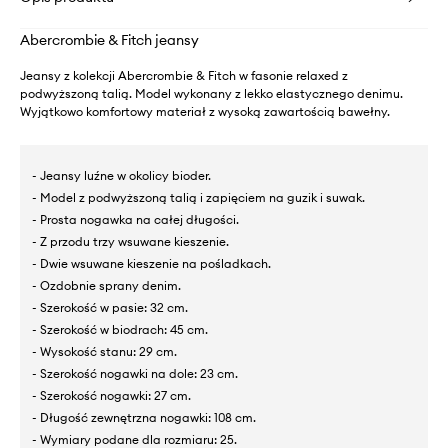
Abercrombie & Fitch jeansy
Jeansy z kolekcji Abercrombie & Fitch w fasonie relaxed z
podwyższoną talią. Model wykonany z lekko elastycznego denimu.
Wyjątkowo komfortowy materiał z wysoką zawartością bawełny.
- Jeansy luźne w okolicy bioder.
- Model z podwyższoną talią i zapięciem na guzik i suwak.
- Prosta nogawka na całej długości.
- Z przodu trzy wsuwane kieszenie.
- Dwie wsuwane kieszenie na pośladkach.
- Ozdobnie sprany denim.
- Szerokość w pasie: 32 cm.
- Szerokość w biodrach: 45 cm.
- Wysokość stanu: 29 cm.
- Szerokość nogawki na dole: 23 cm.
- Szerokość nogawki: 27 cm.
- Długość zewnętrzna nogawki: 108 cm.
- Wymiary podane dla rozmiaru: 25.