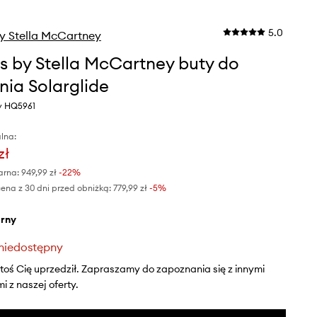
5.0
y Stella McCartney
s by Stella McCartney buty do
nia Solarglide
ny HQ5961
lna:
zł
arna:
949,99 zł
-22%
ena z 30 dni przed obniżką:
779,99 zł
 -5%
arny
niedostępny
ktoś Cię uprzedził. Zapraszamy do zapoznania się z innymi
 z naszej oferty.