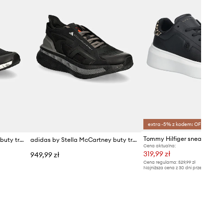
extra -5% z kodem: OFF*
adidas by Stella McCartney buty treningowe Ultraboost 20
adidas by Stella McCartney buty treningowe Ultraboost 5
Cena aktualna:
319,99 zł
949,99 zł
Cena regularna:
529,99 zł
Najniższa cena z 30 dni przed obniżką