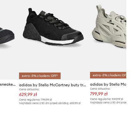
extra -5% z kodem: OFF*
extra -5% z kodem: OFF*
adidas by Stella McCartney sneakersy damskie
adidas by Stella McCartney buty treningowe Training Dropset
Cena aktualna:
Cena aktualna:
799,99 zł
629,99 zł
Cena regularna:
949,99 zł
Cena regularna:
799,99 zł
Najniższa cena z 30 dni przed obniżką
Najniższa cena z 30 dni przed obniżką:
659,99 zł