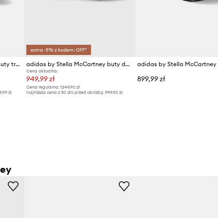
extra -5% z kodem: OFF*
adidas by Stella McCartney buty treningowe Training Dropset
adidas by Stella McCartney buty do biegania Sportswear Run
Cena aktualna:
949,99 zł
899,99 zł
Cena regularna:
1249,90 zł
9,99 zł
Najniższa cena z 30 dni przed obniżką:
999,90 zł
ney