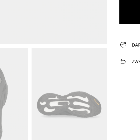
DA
ZWR