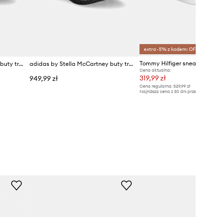
extra -5% z kodem: OFF*
adidas by Stella McCartney buty treningowe Ultraboost 20
adidas by Stella McCartney buty treningowe Ultraboost 5
Cena aktualna:
319,99 zł
949,99 zł
Cena regularna:
529,99 zł
Najniższa cena z 30 dni przed obniżką