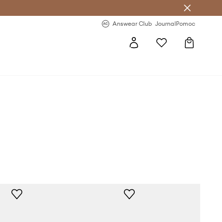
letter >
Regularne nowości >
Answear Club
Journal
Pomoc