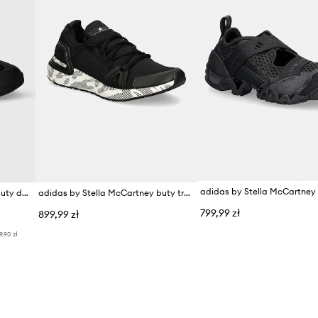
adidas by Stella McCartney buty do biegania Sportswear Run
adidas by Stella McCartney buty treningowe Ultraboost 20
799,99 zł
899,99 zł
9,90 zł