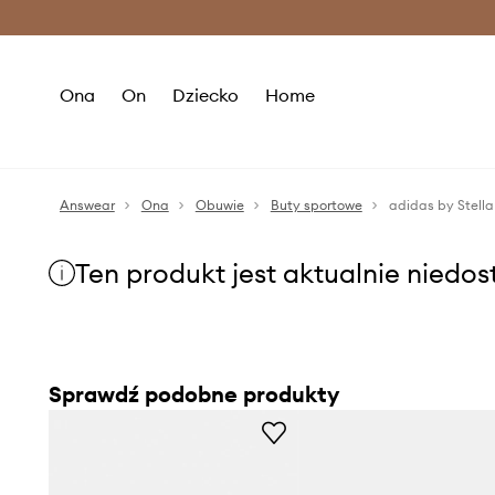
Premium Fashion Benefits >
O
Ona
On
Dziecko
Home
Answear
Ona
Obuwie
Buty sportowe
adidas by Stell
Ten produkt jest aktualnie niedo
Sprawdź podobne produkty