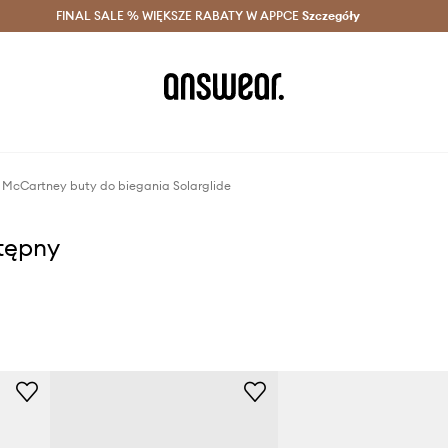
szczędzaj z Answear Club >
FINAL SALE % WIĘKSZE RABATY W APPCE
Dostawa nawet w 24h >
Szczegóły
News
a McCartney buty do biegania Solarglide
stępny