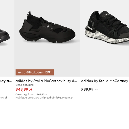
extra -5% z kodem: OFF*
adidas by Stella McCartney buty treningowe Training Dropset
adidas by Stella McCartney buty do biegania Sportswear Run
Cena aktualna:
949,99 zł
899,99 zł
Cena regularna:
1249,90 zł
9,99 zł
Najniższa cena z 30 dni przed obniżką:
999,90 zł