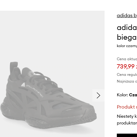
adidas b
adida
biega
kolor czar
Cena aktua
739,99 
Cena regul
Najniższa c
Kolor:
cz
Produkt 
Niestety 
produktami