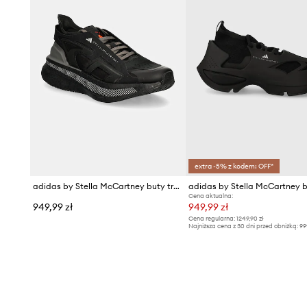
extra -5% z kodem: OFF*
adidas by Stella McCartney buty treningowe Ultraboost 5
Cena aktualna:
949,99 zł
949,99 zł
Cena regularna:
1249,90 zł
Najniższa cena z 30 dni przed obniżką:
99