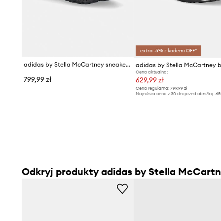
extra -5% z kodem: OFF*
adidas by Stella McCartney sneakersy damskie
Cena aktualna:
799,99 zł
629,99 zł
Cena regularna:
799,99 zł
Najniższa cena z 30 dni przed obniżką:
65
Odkryj produkty adidas by Stella McCart