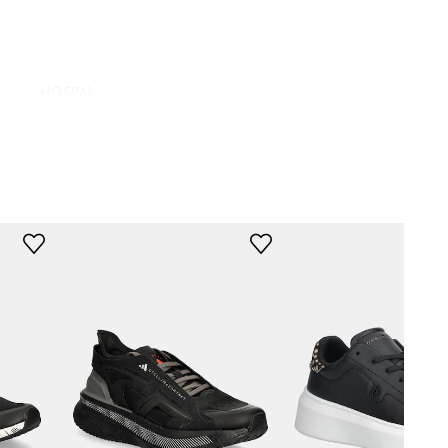
HQ5961
czarny
didas by Stella
McCartney