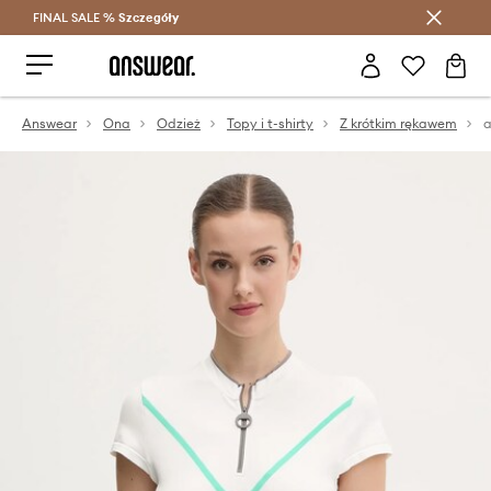
FINAL SALE %
Szczegóły
Oszczędzaj z Answear Club >
Answear
Ona
Odzież
Topy i t-shirty
Z krótkim rękawem