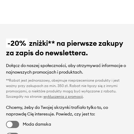
-20%
zniżki** na pierwsze zakupy
za zapis do newslettera.
Dołącz do naszej społeczności, aby otrzymywać informacje o
najnowszych promocjach i produktach.
**Rabat jest jednorazowy, obejmuje nieprzecenione produkty i jest
ważny przy zakupach za min. 350 zł. Rabat nie łączy się z innymi
promocjami, a niektóre produkty mogą być wyłączone z rabatu.
Szczegóły na stronie:
wykluczenia z promocji
.
Chcemy, żeby do Twojej skrzynki trafiało tylko to, co
naprawdę Cię interesuje. Powiedz, czy jest to:
Moda damska