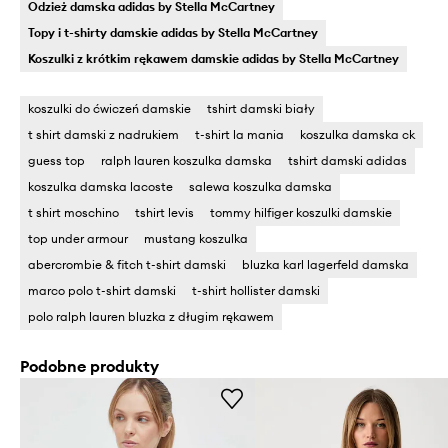
Odzież damska adidas by Stella McCartney
Topy i t-shirty damskie adidas by Stella McCartney
Koszulki z krótkim rękawem damskie adidas by Stella McCartney
koszulki do ćwiczeń damskie
tshirt damski biały
t shirt damski z nadrukiem
t-shirt la mania
koszulka damska ck
guess top
ralph lauren koszulka damska
tshirt damski adidas
koszulka damska lacoste
salewa koszulka damska
t shirt moschino
tshirt levis
tommy hilfiger koszulki damskie
top under armour
mustang koszulka
abercrombie & fitch t-shirt damski
bluzka karl lagerfeld damska
marco polo t-shirt damski
t-shirt hollister damski
polo ralph lauren bluzka z długim rękawem
Podobne produkty