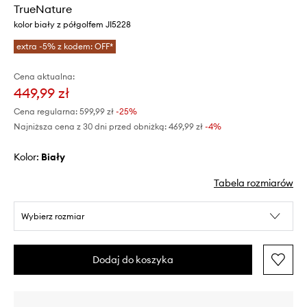
TrueNature
kolor biały z półgolfem JI5228
extra -5% z kodem: OFF*
Cena aktualna:
449,99 zł
Cena regularna:
599,99 zł
-25%
Najniższa cena z 30 dni przed obniżką:
469,99 zł
 -4%
Kolor:
biały
Tabela rozmiarów
Wybierz rozmiar
Dodaj do koszyka