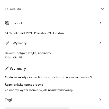
ID Produktu
Skład
64 % Poliamid, 29 % Poliester, 7 % Elastan
Wymiary
Dekolt
:
półgolf, stójka, zapinany
Krój
:
slim fit
Wymiary
Modelka ze zdjęcia ma 175 cm wzrostu i ma na sobie rozmiar S.
Rozmiarówka standardowa
Zalecamy wybór rozmiaru, jaki nosisz zazwyczaj.
Tagi