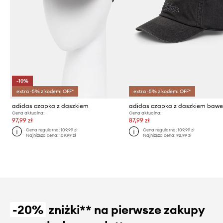
-10%
extra -5% z kodem: OFF*
extra -5% z kodem: OFF*
adidas czapka z daszkiem
Cena aktualna:
Cena aktualna:
97,99 zł
87,99 zł
Cena regularna:
109,99 zł
Cena regularna:
109,99 zł
Najniższa cena:
109,99 zł
Najniższa cena:
92,99 zł
-20%
zniżki** na pierwsze zakupy