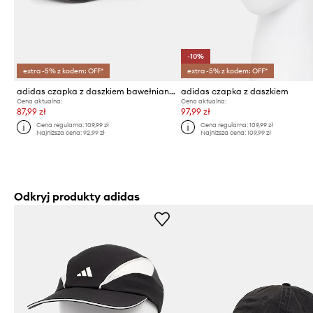
-10%
extra -5% z kodem: OFF*
extra -5% z kodem: OFF*
adidas czapka z daszkiem bawełniana
adidas czapka z daszkiem
Cena aktualna:
Cena aktualna:
87,99 zł
97,99 zł
Cena regularna:
109,99 zł
Cena regularna:
109,99 zł
Najniższa cena:
92,99 zł
Najniższa cena:
109,99 zł
Odkryj produkty adidas