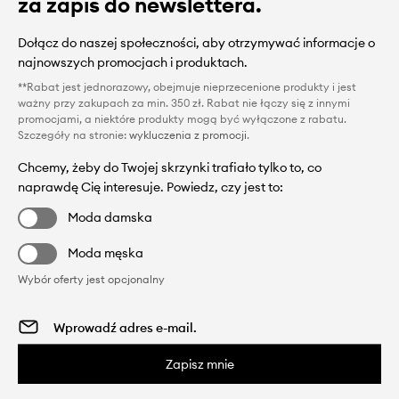
za zapis do newslettera.
Dołącz do naszej społeczności, aby otrzymywać informacje o
najnowszych promocjach i produktach.
**Rabat jest jednorazowy, obejmuje nieprzecenione produkty i jest
ważny przy zakupach za min. 350 zł. Rabat nie łączy się z innymi
promocjami, a niektóre produkty mogą być wyłączone z rabatu.
Szczegóły na stronie:
wykluczenia z promocji
.
Chcemy, żeby do Twojej skrzynki trafiało tylko to, co
naprawdę Cię interesuje. Powiedz, czy jest to:
Moda damska
Moda męska
Wybór oferty jest opcjonalny
Zapisz mnie