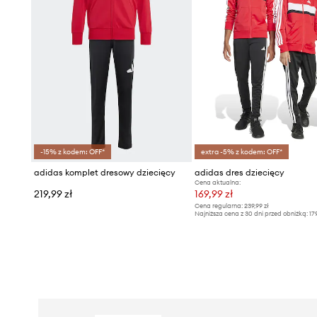
-15% z kodem: OFF*
extra -5% z kodem: OFF*
adidas komplet dresowy dziecięcy
adidas dres dziecięcy
Cena aktualna:
219,99 zł
169,99 zł
Cena regularna:
239,99 zł
Najniższa cena z 30 dni przed obniżką:
17