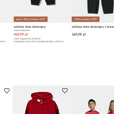
extra -5% z kodem: OFF*
-15% z kodem: OFF*
adidas dres dziecięcy
adidas dres dziecięcy z baw
Cena aktualna:
159,99 zł
169,99 zł
Cena regularna:
279,99 zł
9,99 zł
Najniższa cena z 30 dni przed obniżką:
169,99 zł