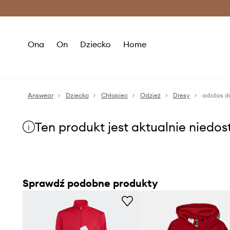
Premium Fashion Benefits >
O
Ona
On
Dziecko
Home
Answear
Dziecko
Chłopiec
Odzież
Dresy
adidas d
Ten produkt jest aktualnie niedo
Sprawdź podobne produkty