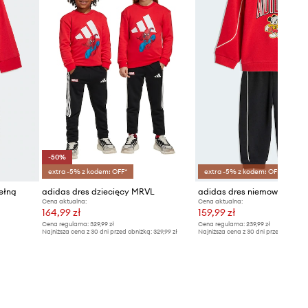
-50%
extra -5% z kodem: OFF*
extra -5% z kodem: OFF*
ełną
adidas dres dziecięcy MRVL
adidas dres niemowlęcy D
Cena aktualna:
Cena aktualna:
164,99 zł
159,99 zł
Cena regularna:
329,99 zł
Cena regularna:
239,99 zł
Najniższa cena z 30 dni przed obniżką:
329,99 zł
Najniższa cena z 30 dni przed obniżką