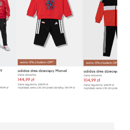
extra -5% z kodem: OFF*
extra -5% z kodem: OFF*
EY
adidas dres dziecięcy Marvel
adidas dres dziecięcy I 3S T
Cena aktualna:
Cena aktualna:
144,99 zł
104,99 zł
Cena regularna:
239,99 zł
Cena regularna:
229,99 zł
99,99 zł
Najniższa cena z 30 dni przed obniżką:
154,99 zł
Najniższa cena z 30 dni przed obniżką