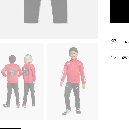
DA
ZWR