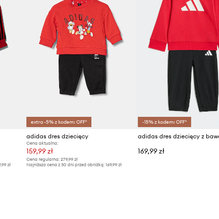
extra -5% z kodem: OFF*
-15% z kodem: OFF*
adidas dres dziecięcy
adidas dres dziecięcy z baw
Cena aktualna:
159,99 zł
169,99 zł
Cena regularna:
279,99 zł
9,99 zł
Najniższa cena z 30 dni przed obniżką:
169,99 zł