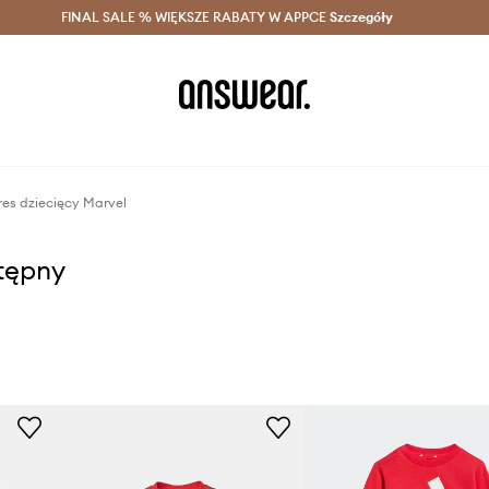
szczędzaj z Answear Club >
FINAL SALE % WIĘKSZE RABATY W APPCE
Dostawa nawet w 24h >
Szczegóły
News
res dziecięcy Marvel
stępny