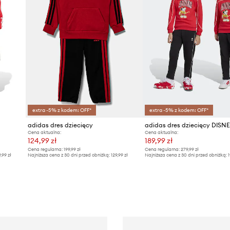
extra -5% z kodem: OFF*
extra -5% z kodem: OFF*
adidas dres dziecięcy
adidas dres dziecięcy DISN
Cena aktualna:
Cena aktualna:
124,99 zł
189,99 zł
Cena regularna:
199,99 zł
Cena regularna:
279,99 zł
9,99 zł
Najniższa cena z 30 dni przed obniżką:
129,99 zł
Najniższa cena z 30 dni przed obniżką:
1