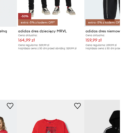
-50%
extra -5% z kodem: OFF*
extra -5% z kodem: OFF*
ełną
adidas dres dziecięcy MRVL
adidas dres niemowlęcy D
Cena aktualna:
Cena aktualna:
164,99 zł
159,99 zł
Cena regularna:
329,99 zł
Cena regularna:
239,99 zł
Najniższa cena z 30 dni przed obniżką:
329,99 zł
Najniższa cena z 30 dni przed obniżką