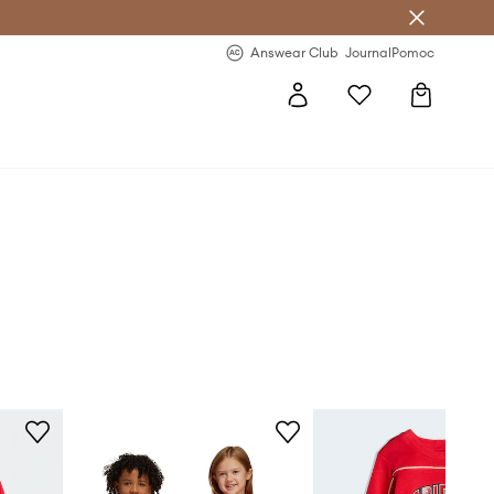
letter >
Regularne nowości >
Answear Club
Journal
Pomoc