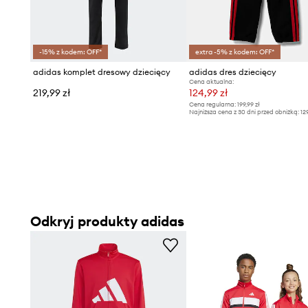
-15% z kodem: OFF*
extra -5% z kodem: OFF*
adidas komplet dresowy dziecięcy
adidas dres dziecięcy
Cena aktualna:
219,99 zł
124,99 zł
Cena regularna:
199,99 zł
Najniższa cena z 30 dni przed obniżką:
12
Odkryj produkty adidas