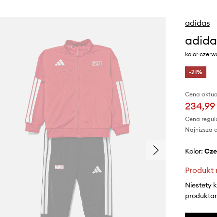
adidas
adida
kolor czer
-21%
Cena aktua
234,99 
Cena regul
Najniższa c
Kolor:
cz
Produkt 
Niestety 
produktami