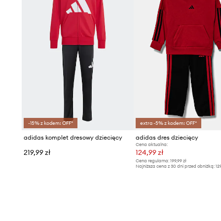
-15% z kodem: OFF*
extra -5% z kodem: OFF*
adidas komplet dresowy dziecięcy
adidas dres dziecięcy
Cena aktualna:
219,99 zł
124,99 zł
Cena regularna:
199,99 zł
Najniższa cena z 30 dni przed obniżką:
12