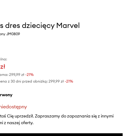
s dres dziecięcy Marvel
wony JM0809
lna:
zł
arna:
299,99 zł
-21%
ena z 30 dni przed obniżką:
299,99 zł
 -21%
erwony
niedostępny
ktoś Cię uprzedził. Zapraszamy do zapoznania się z innymi
 z naszej oferty.