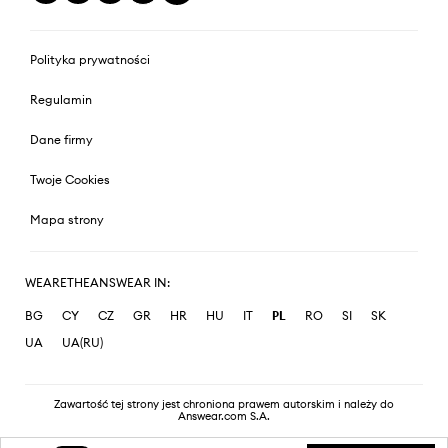
Polityka prywatności
Regulamin
Dane firmy
Twoje Cookies
Mapa strony
WEARETHEANSWEAR IN:
BG
CY
CZ
GR
HR
HU
IT
PL
RO
SI
SK
UA
UA(RU)
Zawartość tej strony jest chroniona prawem autorskim i należy do
Answear.com S.A.