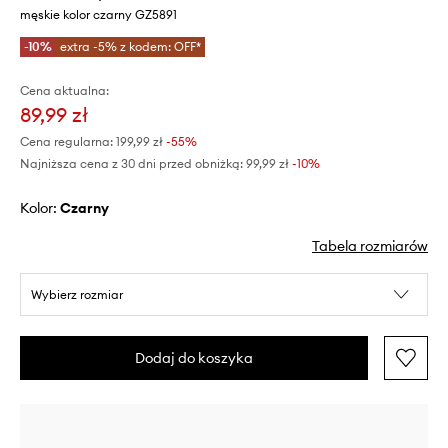
męskie kolor czarny GZ5891
-10%
extra -5% z kodem: OFF*
Cena aktualna:
89,99 zł
Cena regularna:
199,99 zł
-55%
Najniższa cena z 30 dni przed obniżką:
99,99 zł
 -10%
Kolor:
czarny
Tabela rozmiarów
Wybierz rozmiar
Dodaj do koszyka