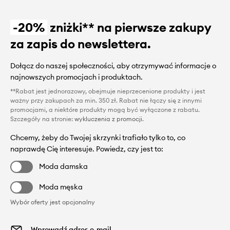
-20%
zniżki** na pierwsze zakupy
za zapis do newslettera.
Dołącz do naszej społeczności, aby otrzymywać informacje o
najnowszych promocjach i produktach.
**Rabat jest jednorazowy, obejmuje nieprzecenione produkty i jest
ważny przy zakupach za min. 350 zł. Rabat nie łączy się z innymi
promocjami, a niektóre produkty mogą być wyłączone z rabatu.
Szczegóły na stronie:
wykluczenia z promocji
.
Chcemy, żeby do Twojej skrzynki trafiało tylko to, co
naprawdę Cię interesuje. Powiedz, czy jest to:
Moda damska
Moda męska
Wybór oferty jest opcjonalny