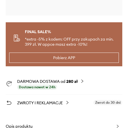
FINAL SALE%
*extra -5% z kodem: OFF przy zakupach za min.
399 zł. W appce masz extra -10%!
Pobierz APP
DARMOWA DOSTAWA od
280 zł
Dostawa nawet w 24h
ZWROTY I REKLAMACJE
Zwrot do 30 dni
Opis produktu