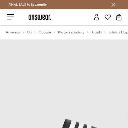
FINAL SALE %
Szczegóły
Oszczędzaj z Answear Club >
Answear
On
Obuwie
Klapki i sandały
Klapki
adidas klap