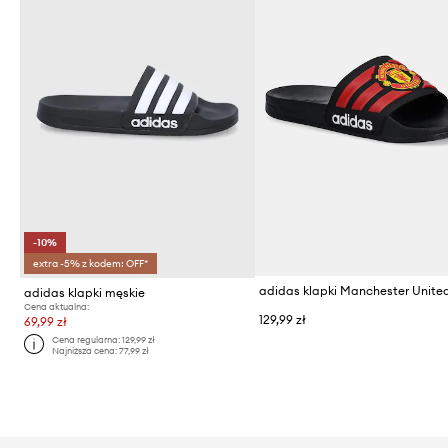
-10%
extra -5% z kodem: OFF*
adidas klapki Manchester Unite
adidas klapki męskie
Cena aktualna:
129,99 zł
69,99 zł
Cena regularna:
129,99 zł
Najniższa cena:
77,99 zł