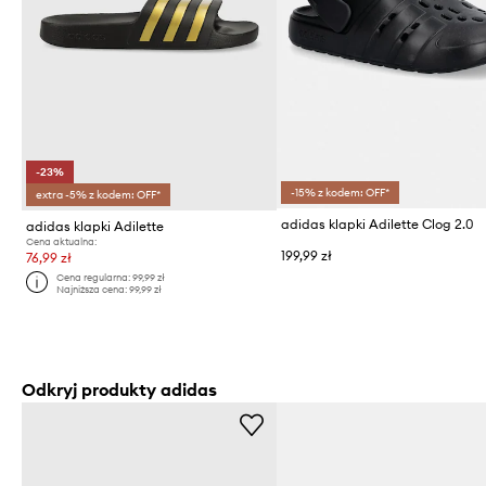
-23%
-15% z kodem: OFF*
extra -5% z kodem: OFF*
adidas klapki Adilette Clog 2.0
adidas klapki Adilette
Cena aktualna:
199,99 zł
76,99 zł
Cena regularna:
99,99 zł
Najniższa cena:
99,99 zł
Odkryj produkty adidas