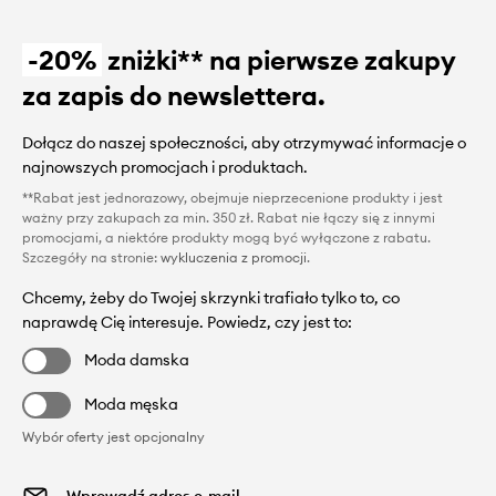
-20%
zniżki** na pierwsze zakupy
za zapis do newslettera.
Dołącz do naszej społeczności, aby otrzymywać informacje o
najnowszych promocjach i produktach.
**Rabat jest jednorazowy, obejmuje nieprzecenione produkty i jest
ważny przy zakupach za min. 350 zł. Rabat nie łączy się z innymi
promocjami, a niektóre produkty mogą być wyłączone z rabatu.
Szczegóły na stronie:
wykluczenia z promocji
.
Chcemy, żeby do Twojej skrzynki trafiało tylko to, co
naprawdę Cię interesuje. Powiedz, czy jest to:
Moda damska
Moda męska
Wybór oferty jest opcjonalny