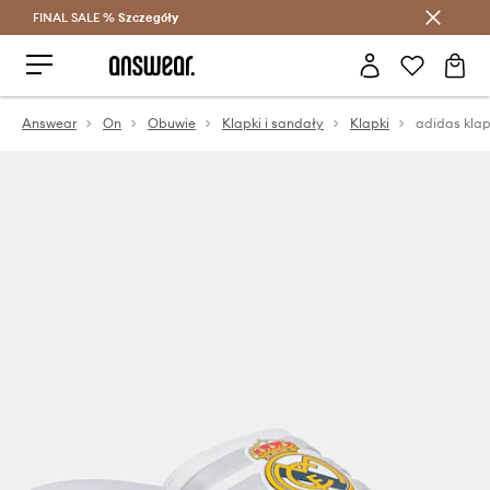
FINAL SALE %
Szczegóły
Oszczędzaj z Answear Club >
Answear
On
Obuwie
Klapki i sandały
Klapki