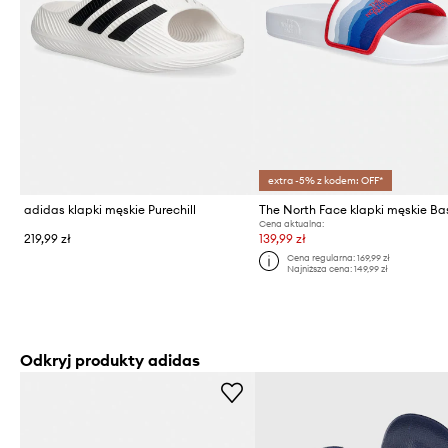
extra -5% z kodem: OFF*
adidas klapki męskie Purechill
Cena aktualna:
219,99 zł
139,99 zł
Cena regularna:
169,99 zł
Najniższa cena:
149,99 zł
Odkryj produkty adidas