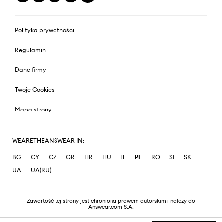
Polityka prywatności
Regulamin
Dane firmy
Twoje Cookies
Mapa strony
WEARETHEANSWEAR IN:
BG
CY
CZ
GR
HR
HU
IT
PL
RO
SI
SK
UA
UA(RU)
Zawartość tej strony jest chroniona prawem autorskim i należy do
Answear.com S.A.