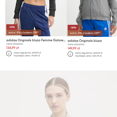
-10%
-18%
extra -5% z kodem: OFF*
extra -5% z kodem: OFF*
adidas Originals bluza Femme Galore Short Fulzip Hoodie
adidas Originals bluza
Cena aktualna:
Cena aktualna:
134,99 zł
149,99 zł
Cena regularna:
299,99 zł
Cena regularna:
369,99 zł
Najniższa cena:
149,99 zł
Najniższa cena:
184,99 zł