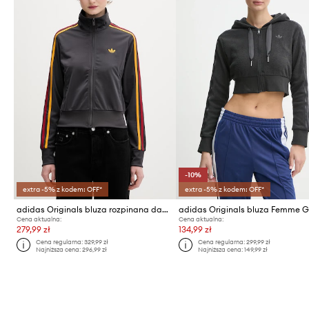
-10%
extra -5% z kodem: OFF*
extra -5% z kodem: OFF*
adidas Originals bluza rozpinana damska
Cena aktualna:
Cena aktualna:
279,99 zł
134,99 zł
Cena regularna:
329,99 zł
Cena regularna:
299,99 zł
Najniższa cena:
296,99 zł
Najniższa cena:
149,99 zł