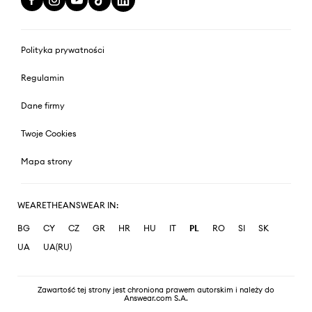
Polityka prywatności
Regulamin
Dane firmy
Twoje Cookies
Mapa strony
WEARETHEANSWEAR IN:
BG
CY
CZ
GR
HR
HU
IT
PL
RO
SI
SK
UA
UA(RU)
Zawartość tej strony jest chroniona prawem autorskim i należy do
Answear.com S.A.