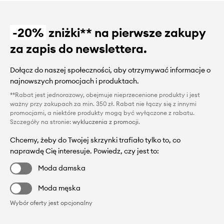
-20%
zniżki** na pierwsze zakupy
za zapis do newslettera.
Dołącz do naszej społeczności, aby otrzymywać informacje o
najnowszych promocjach i produktach.
**Rabat jest jednorazowy, obejmuje nieprzecenione produkty i jest
ważny przy zakupach za min. 350 zł. Rabat nie łączy się z innymi
promocjami, a niektóre produkty mogą być wyłączone z rabatu.
Szczegóły na stronie:
wykluczenia z promocji
.
Chcemy, żeby do Twojej skrzynki trafiało tylko to, co
naprawdę Cię interesuje. Powiedz, czy jest to:
Moda damska
Moda męska
Wybór oferty jest opcjonalny