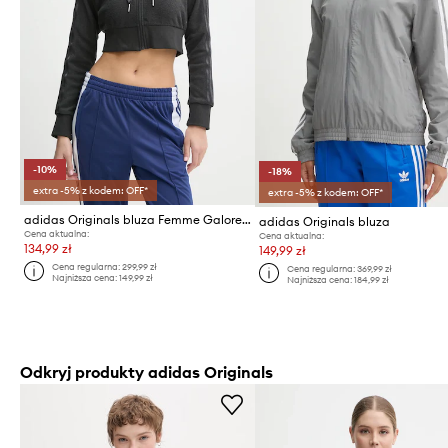
-10%
-18%
extra -5% z kodem: OFF*
extra -5% z kodem: OFF*
adidas Originals bluza Femme Galore Short Fulzip Hoodie
adidas Originals bluza
Cena aktualna:
Cena aktualna:
134,99 zł
149,99 zł
Cena regularna:
299,99 zł
Cena regularna:
369,99 zł
Najniższa cena:
149,99 zł
Najniższa cena:
184,99 zł
Odkryj produkty adidas Originals