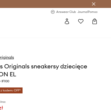
letter >
Regularne nowości >
Answear Club
Journal
Pomoc
riginals
s Originals sneakersy dziecięce
ON EL
 IF1100
 z kodem: OFF*
lna:
zł