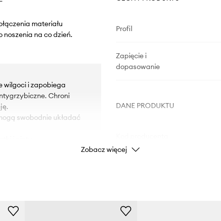
ołączenia materiału
Profil
o noszenia na co dzień.
Zapięcie i
dopasowanie
wilgoci i zapobiega
antygrzybiczne. Chroni
DANE PRODUKTU
ję.
e mogą swobodnie układać
Kod producenta
ki i pięty.
Zobacz więcej
wanie butów.
na na uszkodzenia.
Kolor
utrzymanie obuwia w
Marka
ad
Producent