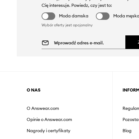
Cię interesuje. Powiedz, czy jest to:
Moda damska
Moda męsk
Wybór oferty jest opcjonalny
O NAS
INFOR
O Answear.com
Regulam
Opinie o Answear.com
Pozosta
Nagrody i certyfikaty
Blog