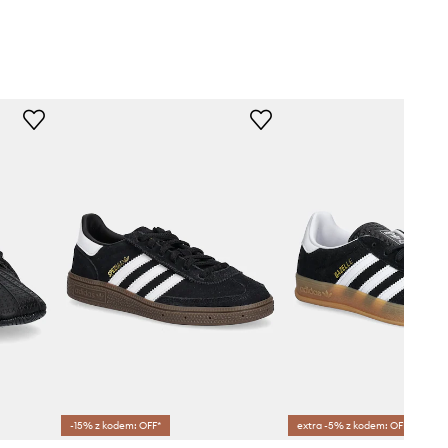
-15% z kodem: OFF*
extra -5% z kodem: OFF*