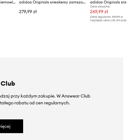
adidas Originals sneakersy niemowlęce SUPERSTAR
adidas Originals sneakersy zamszowe dziecięce HANDBALL SPEZIAL
Cena aktualna:
279,99 zł
269,99 zł
Cena regularna:
399,99 zł
Najniższa cena z 30 dni przed obniżką
 Club
zędzaj przy każdym zakupie. W Answear Club
tałego rabatu od cen regularnych.
ięcej