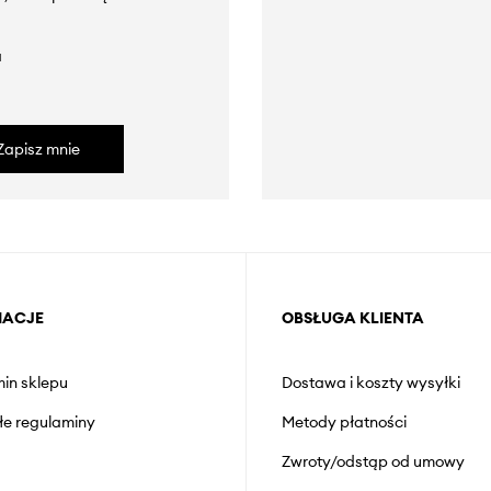
a
Zapisz mnie
MACJE
OBSŁUGA KLIENTA
in sklepu
Dostawa i koszty wysyłki
łe regulaminy
Metody płatności
Zwroty/odstąp od umowy