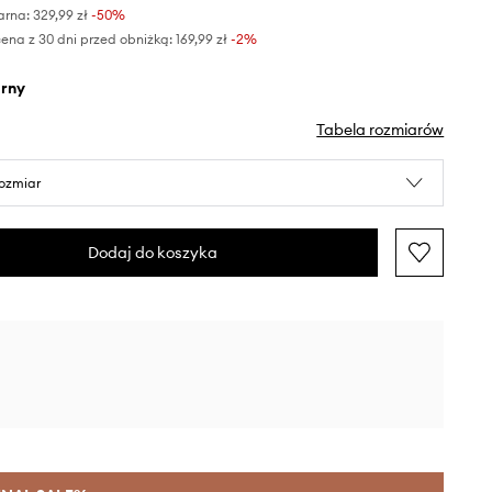
arna:
329,99 zł
-50%
ena z 30 dni przed obniżką:
169,99 zł
 -2%
arny
Tabela rozmiarów
rozmiar
Dodaj do koszyka