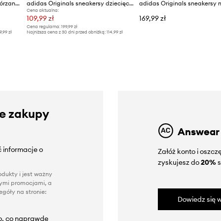
adidas Originals sneakersy skórzane dziecięce CAMPUS ST
adidas Originals sneakersy dziecięce HOOPS 4.0 MID
Cena aktualna:
109,99 zł
169,99 zł
Cena regularna:
199,99 zł
9,99 zł
Najniższa cena z 30 dni przed obniżką:
114,99 zł
ze zakupy
Answear
 informacje o
Załóż konto i oszc
zyskujesz do
20%
s
dukty i jest ważny
nnymi promocjami, a
góły na stronie:
Dowiedz się w
to, co naprawdę