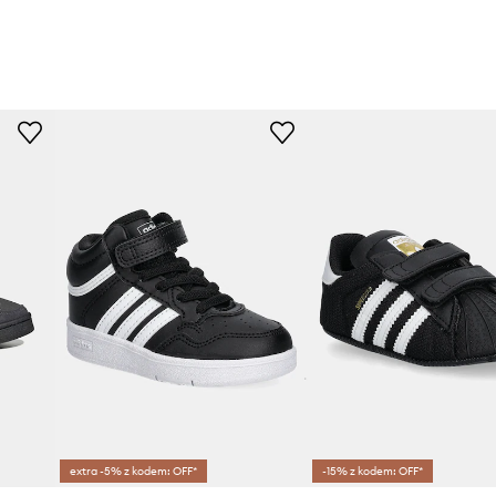
extra -5% z kodem: OFF*
-15% z kodem: OFF*