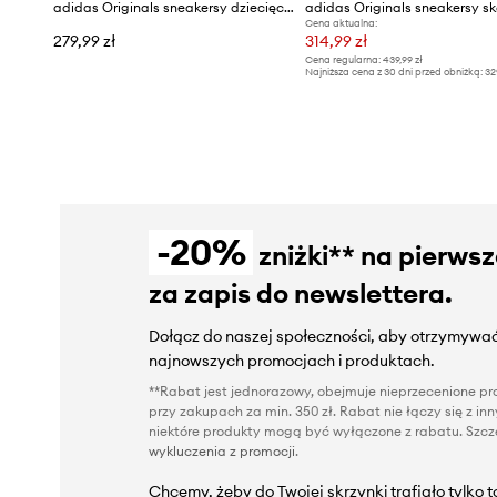
adidas Originals sneakersy dziecięce SUPERSTAR II
Cena aktualna:
279,99 zł
314,99 zł
Cena regularna:
439,99 zł
Najniższa cena z 30 dni przed obniżką:
32
-20%
zniżki** na pierws
za zapis do newslettera.
Dołącz do naszej społeczności, aby otrzymywać
najnowszych promocjach i produktach.
**Rabat jest jednorazowy, obejmuje nieprzecenione pro
przy zakupach za min. 350 zł. Rabat nie łączy się z i
niektóre produkty mogą być wyłączone z rabatu. Szcze
wykluczenia z promocji
.
Chcemy, żeby do Twojej skrzynki trafiało tylko 