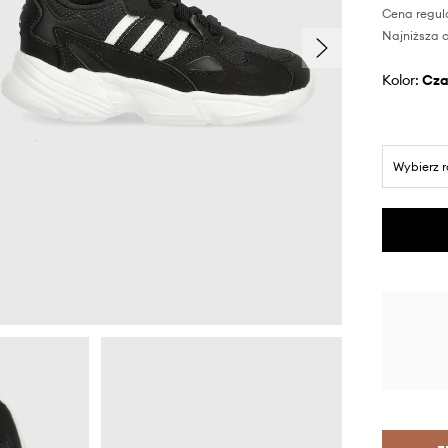
Cena regul
Najniższa c
Kolor:
cz
Wybierz 