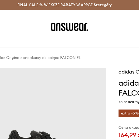
szczędzaj z Answear Club >
FINAL SALE % WIĘKSZE RABATY W APPCE
Dostawa nawet w 24h >
Szczegóły
News
das Originals sneakersy dziecięce FALCON EL
adidas O
adida
FALC
kolor czarny
extra -5%
Cena aktua
164,99 