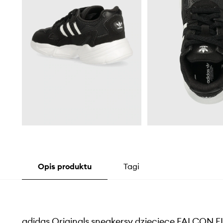
Opis produktu
Tagi
adidas Originals sneakersy dziecięce FALCON E