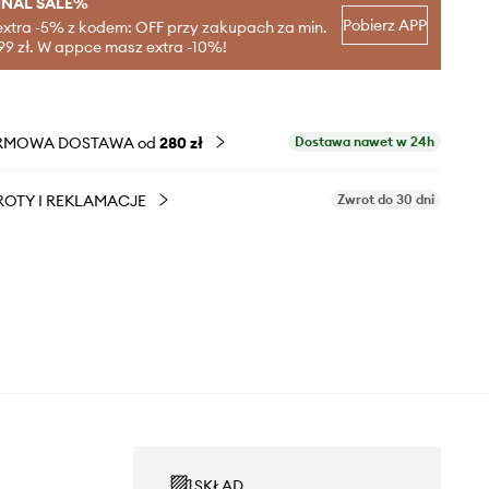
INAL SALE%
Pobierz APP
extra -5% z kodem: OFF przy zakupach za min.
99 zł. W appce masz extra -10%!
RMOWA DOSTAWA od
280 zł
Dostawa nawet w 24h
OTY I REKLAMACJE
Zwrot do 30 dni
SKŁAD