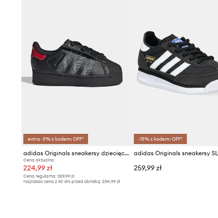
extra -5% z kodem: OFF*
-15% z kodem: OFF*
adidas Originals sneakersy dziecięce SUPERSTAR LED LIGHTS
adidas Originals sneakersy SL
Cena aktualna:
224,99 zł
259,99 zł
Cena regularna:
329,99 zł
Najniższa cena z 30 dni przed obniżką:
234,99 zł