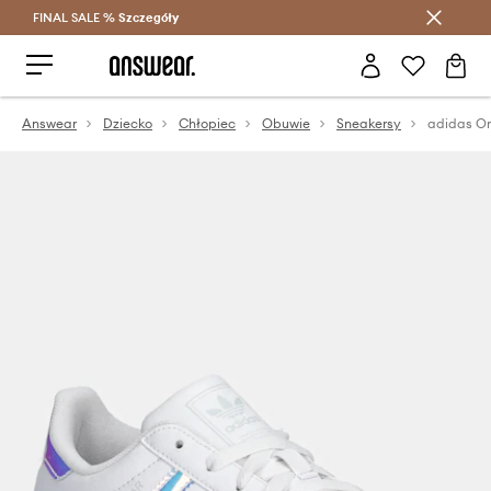
FINAL SALE %
Szczegóły
Oszczędzaj z Answear Club >
Answear
Dziecko
Chłopiec
Obuwie
Sneakersy