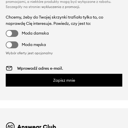
promocjami, a niektóre produkty mogą być wyłączone z rabatu.
Szczegóły na stronie:
wykluczenia z promocji
.
Chcemy, żeby do Twojej skrzynki trafiało tylko to, co
naprawdę Cię interesuje. Powiedz, czy jest to:
Moda damska
Moda męska
Wybór oferty jest opcjonalny
Zapisz mnie
Answear Club