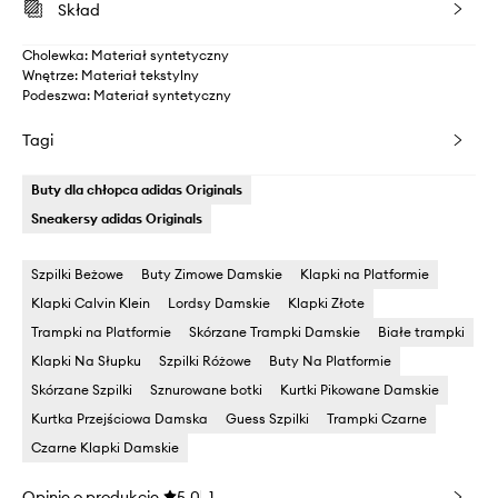
Skład
Cholewka: Materiał syntetyczny
Wnętrze: Materiał tekstylny
Podeszwa: Materiał syntetyczny
Tagi
Buty dla chłopca adidas Originals
Sneakersy adidas Originals
Szpilki Beżowe
Buty Zimowe Damskie
Klapki na Platformie
Klapki Calvin Klein
Lordsy Damskie
Klapki Złote
Trampki na Platformie
Skórzane Trampki Damskie
Białe trampki
Klapki Na Słupku
Szpilki Różowe
Buty Na Platformie
Skórzane Szpilki
Sznurowane botki
Kurtki Pikowane Damskie
Kurtka Przejściowa Damska
Guess Szpilki
Trampki Czarne
Czarne Klapki Damskie
Opinie o produkcie
5.0
1