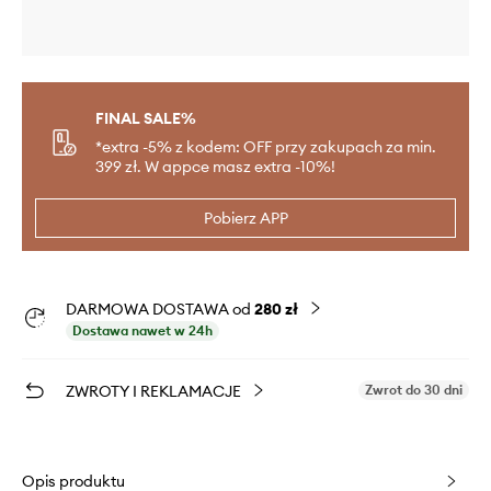
FINAL SALE%
*extra -5% z kodem: OFF przy zakupach za min.
399 zł. W appce masz extra -10%!
Pobierz APP
DARMOWA DOSTAWA od
280 zł
Dostawa nawet w 24h
ZWROTY I REKLAMACJE
Zwrot do 30 dni
Opis produktu