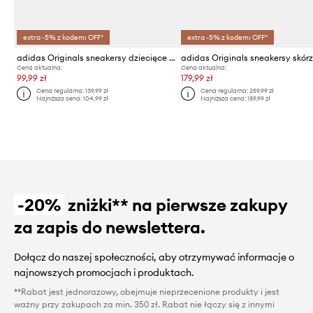
extra -5% z kodem: OFF*
extra -5% z kodem: OFF*
adidas Originals sneakersy dziecięce HOOPS 4.0
Cena aktualna:
Cena aktualna:
99,99 zł
179,99 zł
Cena regularna:
139,99 zł
Cena regularna:
259,99 zł
Najniższa cena:
104,99 zł
Najniższa cena:
189,99 zł
-20%
zniżki** na pierwsze zakupy
za zapis do newslettera.
Dołącz do naszej społeczności, aby otrzymywać informacje o
najnowszych promocjach i produktach.
**Rabat jest jednorazowy, obejmuje nieprzecenione produkty i jest
ważny przy zakupach za min. 350 zł. Rabat nie łączy się z innymi