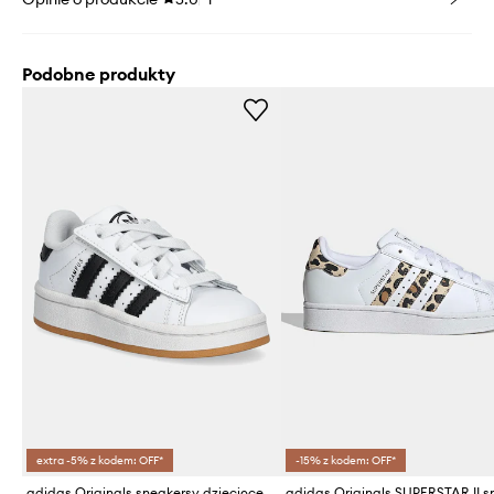
Podobne produkty
extra -5% z kodem: OFF*
-15% z kodem: OFF*
adidas Originals sneakersy dziecięce CAMPUS 00s