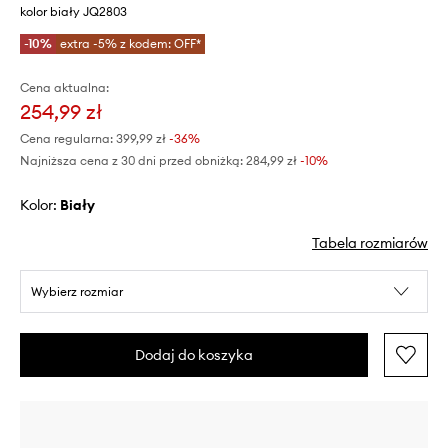
kolor biały JQ2803
-10%
extra -5% z kodem: OFF*
Cena aktualna:
254,99 zł
Cena regularna:
399,99 zł
-36%
Najniższa cena z 30 dni przed obniżką:
284,99 zł
 -10%
Kolor:
biały
Tabela rozmiarów
Wybierz rozmiar
Dodaj do koszyka