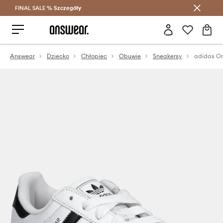
FINAL SALE %
Szczegóły
Oszczędzaj z Answear Club >
Answear
Dziecko
Chłopiec
Obuwie
Sneakersy