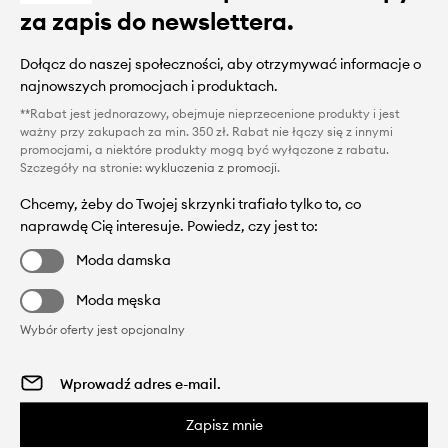
za zapis do newslettera.
Dołącz do naszej społeczności, aby otrzymywać informacje o
najnowszych promocjach i produktach.
**Rabat jest jednorazowy, obejmuje nieprzecenione produkty i jest
ważny przy zakupach za min. 350 zł. Rabat nie łączy się z innymi
promocjami, a niektóre produkty mogą być wyłączone z rabatu.
Szczegóły na stronie:
wykluczenia z promocji
.
Chcemy, żeby do Twojej skrzynki trafiało tylko to, co
naprawdę Cię interesuje. Powiedz, czy jest to:
Moda damska
Moda męska
Wybór oferty jest opcjonalny
Zapisz mnie