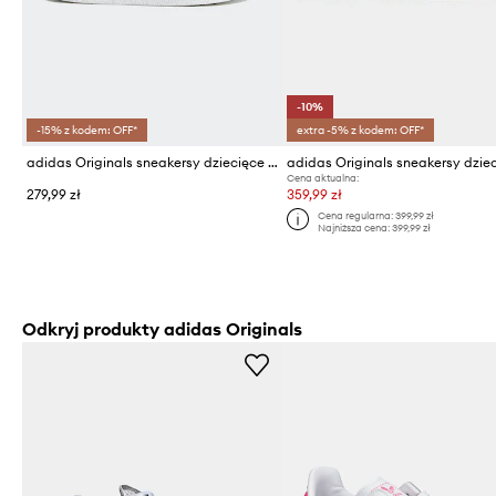
-10%
-15% z kodem: OFF*
extra -5% z kodem: OFF*
adidas Originals sneakersy dziecięce SUPERSTAR II
Cena aktualna:
279,99 zł
359,99 zł
Cena regularna:
399,99 zł
Najniższa cena:
399,99 zł
Odkryj produkty adidas Originals