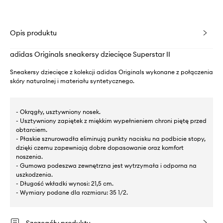
Opis produktu
adidas Originals sneakersy dziecięce Superstar II
Sneakersy dziecięce z kolekcji adidas Originals wykonane z połączenia
skóry naturalnej i materiału syntetycznego.
- Okrągły, usztywniony nosek.
- Usztywniony zapiętek z miękkim wypełnieniem chroni piętę przed
obtarciem.
- Płaskie sznurowadła eliminują punkty nacisku na podbicie stopy,
dzięki czemu zapewniają dobre dopasowanie oraz komfort
noszenia.
- Gumowa podeszwa zewnętrzna jest wytrzymała i odporna na
uszkodzenia.
- Długość wkładki wynosi: 21,5 cm.
- Wymiary podane dla rozmiaru: 35 1/2.