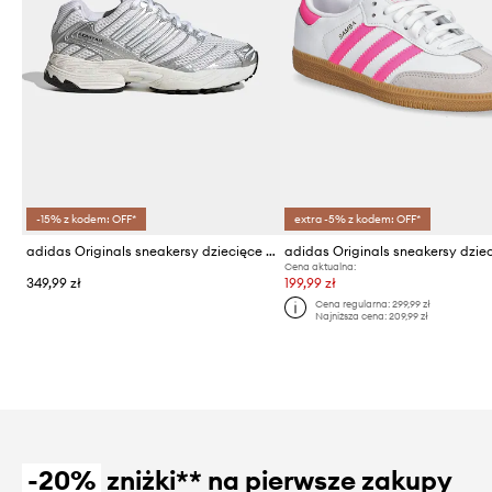
-15% z kodem: OFF*
extra -5% z kodem: OFF*
adidas Originals sneakersy dziecięce ADISTAR CONTROL 3
Cena aktualna:
349,99 zł
199,99 zł
Cena regularna:
299,99 zł
Najniższa cena:
209,99 zł
-20%
zniżki** na pierwsze zakupy