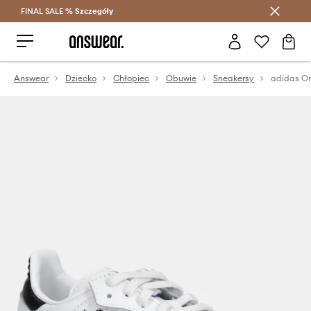
FINAL SALE %
Szczegóły
Oszczędzaj z Answear Club >
Answear
Dziecko
Chłopiec
Obuwie
Sneakersy