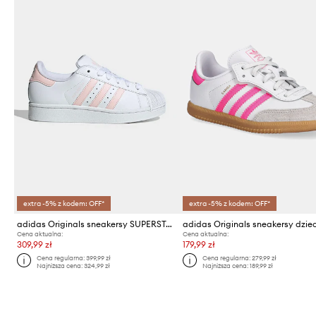
extra -5% z kodem: OFF*
extra -5% z kodem: OFF*
adidas Originals sneakersy SUPERSTAR II
Cena aktualna:
Cena aktualna:
309,99 zł
179,99 zł
Cena regularna:
399,99 zł
Cena regularna:
279,99 zł
Najniższa cena:
324,99 zł
Najniższa cena:
189,99 zł