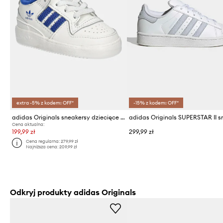
extra -5% z kodem: OFF*
-15% z kodem: OFF*
adidas Originals sneakersy dziecięce FORUM LOW CL EL
Cena aktualna:
199,99 zł
299,99 zł
Cena regularna:
279,99 zł
Najniższa cena:
209,99 zł
Odkryj produkty adidas Originals