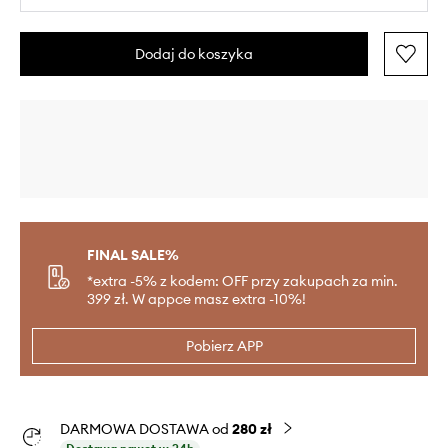
Dodaj do koszyka
FINAL SALE%
*extra -5% z kodem: OFF przy zakupach za min.
399 zł. W appce masz extra -10%!
Pobierz APP
DARMOWA DOSTAWA od
280 zł