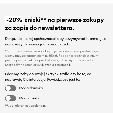
-20%
zniżki** na pierwsze zakupy
za zapis do newslettera.
Dołącz do naszej społeczności, aby otrzymywać informacje o
najnowszych promocjach i produktach.
**Rabat jest jednorazowy, obejmuje nieprzecenione produkty i jest
ważny przy zakupach za min. 350 zł. Rabat nie łączy się z innymi
promocjami, a niektóre produkty mogą być wyłączone z rabatu.
Szczegóły na stronie:
wykluczenia z promocji
.
Chcemy, żeby do Twojej skrzynki trafiało tylko to, co
naprawdę Cię interesuje. Powiedz, czy jest to:
Moda damska
Moda męska
Wybór oferty jest opcjonalny