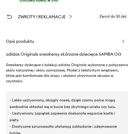
Dostawa nawet w 24h
ZWROTY I REKLAMACJE
Zwrot do 30 dni
Opis produktu
adidas Originals sneakersy skórzane dziecięce SAMBA OG
Sneakersy dziecięce z kolekcji adidas Originals wykonane z połączenia
skóry naturalnej i skóry zamszowej. Model z tekstylnym wnętrzem,
które jest komfortowe dla stopy i ułatwia utrzymanie obuwia w
czystości.
- Lekko usztywniony, okrągły nosek, dzięki czemu palce mogą
swobodnie układać się w bucie bez zbytniego ucisku czy luzu.
- Usztywniony zapiętek zapewnia doskonałe wsparcie kostki i
pięty.
- Elastyczne sznurowadła ułatwiają zakładanie i zdejmowanie
butów.