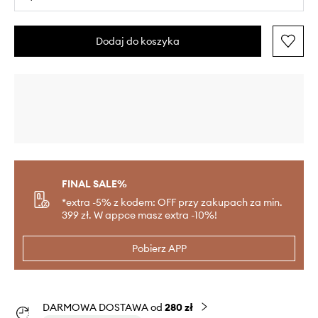
Dodaj do koszyka
FINAL SALE%
*extra -5% z kodem: OFF przy zakupach za min.
399 zł. W appce masz extra -10%!
Pobierz APP
DARMOWA DOSTAWA od
280 zł