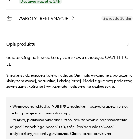
Dostawa nawet w 24h
ZWROTY I REKLAMACJE
Zwrot do 30 dni
Opis produktu
adidas Originals sneakersy zamszowe dziecięce GAZELLE CF
EL
Sneakersy dziecięce z kolekcji adidas Originals wykonane z połączenia
skóry zamszowej, naturalnej i ekologicznej. Model z gumową podeszwą
zewnętrzną, która jest wytrzymała i odporna na uszkodzenia.
- Wyjmowana wkładka ADIFIT® z nadrukiem pozwala upewnić się,
że but pasuje rozmiarem do stopy.
- Miękka, piankowa wkładka Ortholite® zapewnia odprowadzenie
wilgoci i zapobiega poceniu się stóp. Posiada właściwości
antybakteryjne i antygrzybiczne. Chroni przed przykrymi