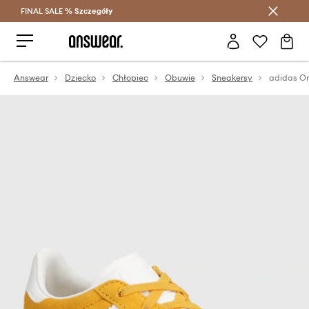
FINAL SALE %
Szczegóły
Oszczędzaj z Answear Club >
Answear
Dziecko
Chłopiec
Obuwie
Sneakersy