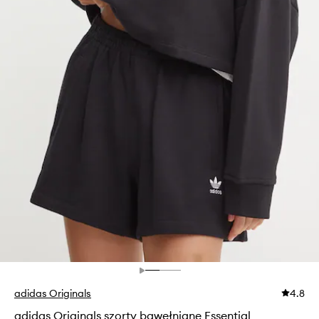
adidas Originals
4.8
adidas Originals szorty bawełniane Essential