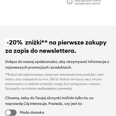
Cena regularna:
179,99 zł
Najniższa cena:
159,99 zł
-20%
zniżki** na pierwsze zakupy
za zapis do newslettera.
Dołącz do naszej społeczności, aby otrzymywać informacje o
najnowszych promocjach i produktach.
**Rabat jest jednorazowy, obejmuje nieprzecenione produkty i jest
ważny przy zakupach za min. 350 zł. Rabat nie łączy się z innymi
promocjami, a niektóre produkty mogą być wyłączone z rabatu.
Szczegóły na stronie:
wykluczenia z promocji
.
Chcemy, żeby do Twojej skrzynki trafiało tylko to, co
naprawdę Cię interesuje. Powiedz, czy jest to:
Moda damska