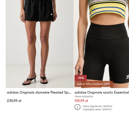
-15%
extra -5% z kodem: OFF*
adidas Originals damskie Pleated Spacer
adidas Originals szorty Essentia
Cena aktualna:
239,99 zł
109,99 zł
Cena regularna:
129,99 zł
Najniższa cena:
129,99 zł