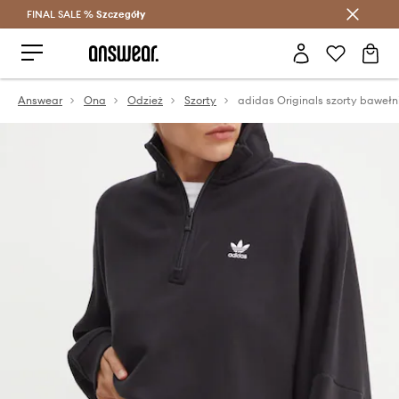
FINAL SALE %
Szczegóły
Oszczędzaj z Answear Club >
Answear
Ona
Odzież
Szorty