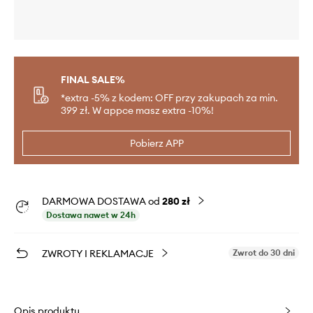
FINAL SALE%
*extra -5% z kodem: OFF przy zakupach za min.
399 zł. W appce masz extra -10%!
Pobierz APP
DARMOWA DOSTAWA od
280 zł
Dostawa nawet w 24h
ZWROTY I REKLAMACJE
Zwrot do 30 dni
Opis produktu