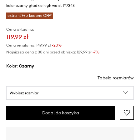
kolor czarny gładkie high waist IY7343
extra -5% z kodem: OFF*
Cena aktualna:
119,99 zł
Cena regularna:
149,99 zł
-20%
Najniższa cena z 30 dni przed obniżką:
129,99 zł
 -7%
Kolor:
czarny
Tabela rozmiarów
Wybierz rozmiar
Dodaj do koszyka