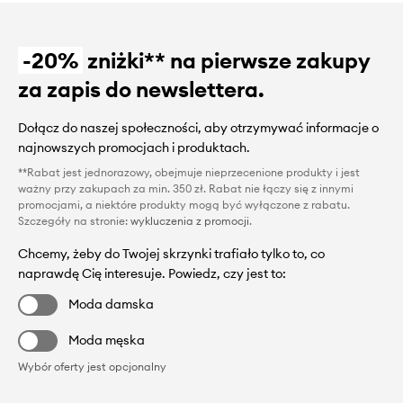
-20%
zniżki** na pierwsze zakupy
za zapis do newslettera.
Dołącz do naszej społeczności, aby otrzymywać informacje o
najnowszych promocjach i produktach.
**Rabat jest jednorazowy, obejmuje nieprzecenione produkty i jest
ważny przy zakupach za min. 350 zł. Rabat nie łączy się z innymi
promocjami, a niektóre produkty mogą być wyłączone z rabatu.
Szczegóły na stronie:
wykluczenia z promocji
.
Chcemy, żeby do Twojej skrzynki trafiało tylko to, co
naprawdę Cię interesuje. Powiedz, czy jest to:
Moda damska
Moda męska
Wybór oferty jest opcjonalny