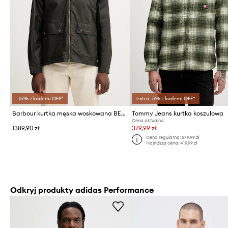
-15% z kodem: OFF*
extra -5% z kodem: OFF*
Barbour kurtka męska woskowana BEDALE
Tommy Jeans kurtka koszulowa
Cena aktualna:
1389,90 zł
379,99 zł
Cena regularna:
579,99 zł
Najniższa cena:
419,99 zł
Odkryj produkty adidas Performance