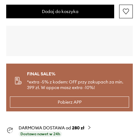
Dodaj do koszyka
FINAL SALE%
*extra -5% z kodem: OFF przy zakupach za min.
399 zł. W appce masz extra -10%!
Pobierz APP
DARMOWA DOSTAWA od
280 zł
Dostawa nawet w 24h