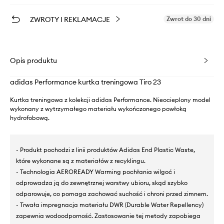
ZWROTY I REKLAMACJE
Zwrot do 30 dni
Opis produktu
adidas Performance kurtka treningowa Tiro 23
Kurtka treningowa z kolekcji adidas Performance. Nieocieplony model
wykonany z wytrzymałego materiału wykończonego powłoką
hydrofobową.
- Produkt pochodzi z linii produktów Adidas End Plastic Waste,
które wykonane są z materiałów z recyklingu.
- Technologia AEROREADY Warming pochłania wilgoć i
odprowadza ją do zewnętrznej warstwy ubioru, skąd szybko
odparowuje, co pomaga zachować suchość i chroni przed zimnem.
- Trwała impregnacja materiału DWR (Durable Water Repellency)
zapewnia wodoodporność. Zastosowanie tej metody zapobiega