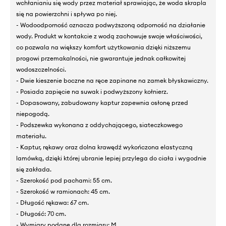
wchłanianiu się wody przez materiał sprawiając, że woda skrapla
się na powierzchni i spływa po niej.
- Wodoodporność oznacza podwyższoną odporność na działanie
wody. Produkt w kontakcie z wodą zachowuje swoje właściwości,
co pozwala na większy komfort użytkowania dzięki niższemu
progowi przemakalności, nie gwarantuje jednak całkowitej
wodoszczelności.
- Dwie kieszenie boczne na ręce zapinane na zamek błyskawiczny.
- Posiada zapięcie na suwak i podwyższony kołnierz.
- Dopasowany, zabudowany kaptur zapewnia osłonę przed
niepogodą.
- Podszewka wykonana z oddychającego, siateczkowego
materiału.
- Kaptur, rękawy oraz dolna krawędź wykończona elastyczną
lamówką, dzięki której ubranie lepiej przylega do ciała i wygodnie
się zakłada.
- Szerokość pod pachami: 55 cm.
- Szerokość w ramionach: 45 cm.
- Długość rękawa: 67 cm.
- Długość: 70 cm.
- Wymiary podane dla rozmiaru: M.