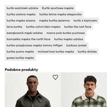
kurtki wiatrówki adidas
Kurtki sportowe męskie
kurtka zielona męska
kurtka letnia męska elegancka
kurtka męska wiosna
męska kurtka jesienna
kurtki z kapturem
levis kurtka
kurtka calvin klein męska
kurtka the nort face
bezrękawnik męski adidas
marco polo kurtka puchowa
kamizelka męska the north face
kurtka męska adidas
kurtka przejściowa męska tommy hilfiger
barbour jacket
kurtka puma męska
michael kors kurtka męska
kurtka dickies
guess kurtka męska
Podobne produkty