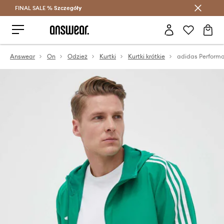
FINAL SALE %
Szczegóły
Oszczędzaj z Answear Club >
Answear
On
Odzież
Kurtki
Kurtki krótkie