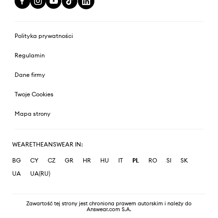
Polityka prywatności
Regulamin
Dane firmy
Twoje Cookies
Mapa strony
WEARETHEANSWEAR IN:
BG
CY
CZ
GR
HR
HU
IT
PL
RO
SI
SK
UA
UA(RU)
Zawartość tej strony jest chroniona prawem autorskim i należy do
Answear.com S.A.