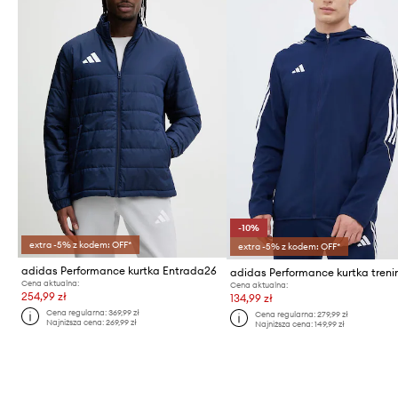
-10%
extra -5% z kodem: OFF*
extra -5% z kodem: OFF*
adidas Performance kurtka Entrada26
Cena aktualna:
Cena aktualna:
254,99 zł
134,99 zł
Cena regularna:
369,99 zł
Cena regularna:
279,99 zł
Najniższa cena:
269,99 zł
Najniższa cena:
149,99 zł