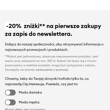
-20%
zniżki** na pierwsze zakupy
za zapis do newslettera.
Dołącz do naszej społeczności, aby otrzymywać informacje o
najnowszych promocjach i produktach.
**Rabat jest jednorazowy, obejmuje nieprzecenione produkty i jest
ważny przy zakupach za min. 350 zł. Rabat nie łączy się z innymi
promocjami, a niektóre produkty mogą być wyłączone z rabatu.
Szczegóły na stronie:
wykluczenia z promocji
.
Chcemy, żeby do Twojej skrzynki trafiało tylko to, co
naprawdę Cię interesuje. Powiedz, czy jest to:
Moda damska
Moda męska
Wybór oferty jest opcjonalny