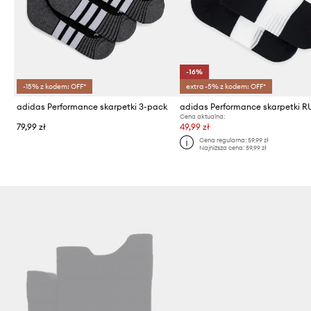
-16%
-15% z kodem: OFF*
extra -5% z kodem: OFF*
adidas Performance skarpetki 3-pack
Cena aktualna:
79,99 zł
49,99 zł
Cena regularna:
59,99 zł
Najniższa cena:
59,99 zł