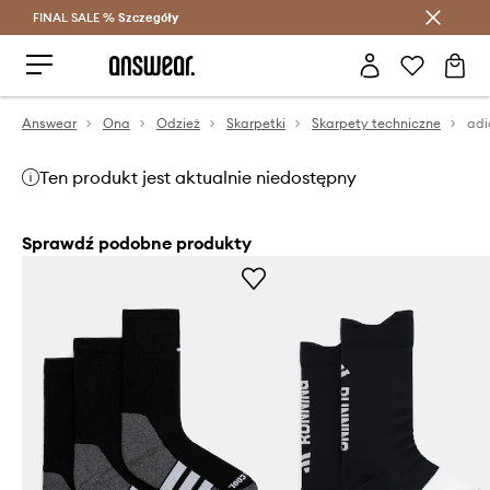
FINAL SALE %
Szczegóły
Oszczędzaj z Answear Club >
Answear
Ona
Odzież
Skarpetki
Skarpety techniczne
adi
Ten produkt jest aktualnie niedostępny
Sprawdź podobne produkty