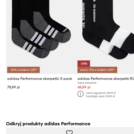
-16%
-15% z kodem: OFF*
extra -5% z kodem: OFF*
adidas Performance skarpetki 3-pack
Cena aktualna:
79,99 zł
49,99 zł
Cena regularna:
59,99 zł
Najniższa cena:
59,99 zł
Odkryj produkty adidas Performance