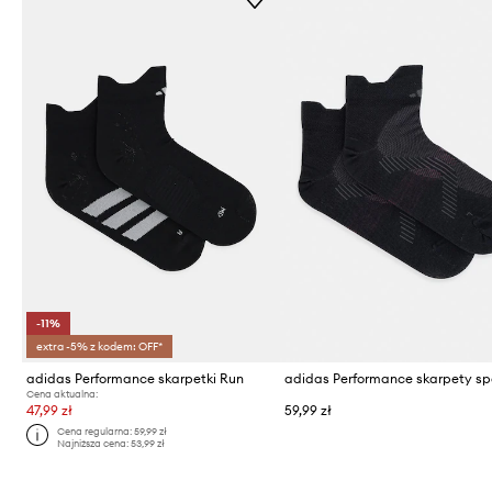
-11%
extra -5% z kodem: OFF*
adidas Performance skarpetki Run
Cena aktualna:
47,99 zł
59,99 zł
Cena regularna:
59,99 zł
Najniższa cena:
53,99 zł