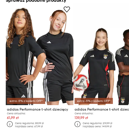
Sprawdź podobne produkty
extra -5% z kodem: OFF*
extra -5% z kodem: OFF*
adidas Performance t-shirt dziecięcy
Cena aktualna:
Cena aktualna:
61,99 zł
139,99 zł
Cena regularna:
89,99 zł
Cena regularna:
219,99 zł
Najniższa cena:
67,99 zł
Najniższa cena:
149,99 zł