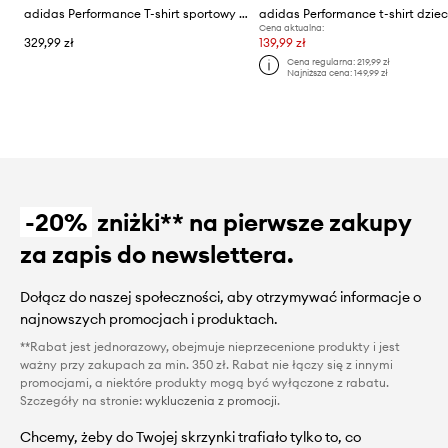
adidas Performance T-shirt sportowy dziecięcy REAL MADRID
Cena aktualna:
329,99 zł
139,99 zł
Cena regularna:
219,99 zł
Najniższa cena:
149,99 zł
-20%
zniżki** na pierwsze zakupy
za zapis do newslettera.
Dołącz do naszej społeczności, aby otrzymywać informacje o
najnowszych promocjach i produktach.
**Rabat jest jednorazowy, obejmuje nieprzecenione produkty i jest
ważny przy zakupach za min. 350 zł. Rabat nie łączy się z innymi
promocjami, a niektóre produkty mogą być wyłączone z rabatu.
Szczegóły na stronie:
wykluczenia z promocji
.
Chcemy, żeby do Twojej skrzynki trafiało tylko to, co