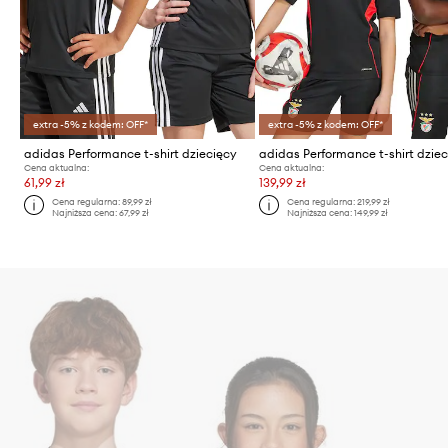
extra -5% z kodem: OFF*
extra -5% z kodem: OFF*
adidas Performance t-shirt dziecięcy
Cena aktualna:
Cena aktualna:
61,99 zł
139,99 zł
Cena regularna:
89,99 zł
Cena regularna:
219,99 zł
Najniższa cena:
67,99 zł
Najniższa cena:
149,99 zł