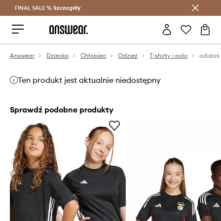
FINAL SALE %
Szczegóły
Oszczędzaj z Answear Club >
Answear
Dziecko
Chłopiec
Odzież
T-shirty i polo
adidas 
Ten produkt jest aktualnie niedostępny
Sprawdź podobne produkty