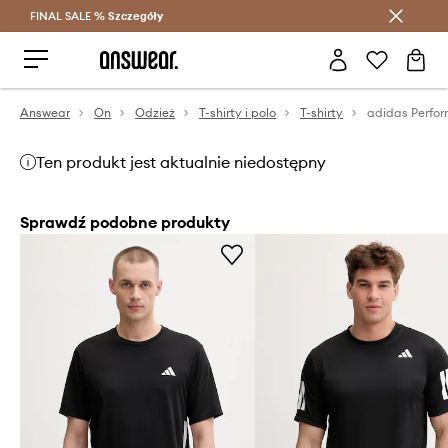
FINAL SALE %
Szczegóły
Oszczędzaj z Answear Club >
Answear
On
Odzież
T-shirty i polo
T-shirty
Ten produkt jest aktualnie niedostępny
Sprawdź podobne produkty