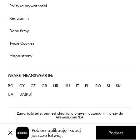
Polityka prywatności
Regulamin
Dane firmy
Twoje Cookies
Mapa strony
WEARETHEANSWEAR IN:
BG
CY
CZ
GR
HR
HU
IT
PL
RO
SI
SK
UA
UA(RU)
Zawartość tej strony jest chroniona prawem autorskim i należy do
Answear.com S.A.
Pobierz aplikację i kupuj
Pobierz
jeszcze łatwiej.