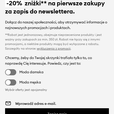
-20%
zniżki** na pierwsze zakupy
za zapis do newslettera.
Dołącz do naszej społeczności, aby otrzymywać informacje o
najnowszych promocjach i produktach.
**Rabat jest jednorazowy, obejmuje nieprzecenione produkty i jest
ważny przy zakupach za min. 350 zł. Rabat nie łączy się z innymi
promocjami, a niektóre produkty mogą być wyłączone z rabatu.
Szczegóły na stronie:
wykluczenia z promocji
.
Chcemy, żeby do Twojej skrzynki trafiało tylko to, co
naprawdę Cię interesuje. Powiedz, czy jest to:
Moda damska
Moda męska
Wybór oferty jest opcjonalny