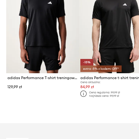
-15%
extra -5% z kodem: OFF*
adidas Performance T-shirt treningowy męski Essentials
Cena aktualna:
129,99 zł
84,99 zł
Cena regularna:
99,99 zł
Najniższa cena:
99,99 zł