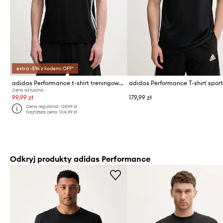
extra -5% z kodem: OFF*
adidas Performance t-shirt treningowy męski
Cena aktualna:
99,99 zł
179,99 zł
Cena regularna:
129,99 zł
Najniższa cena:
104,99 zł
Odkryj produkty adidas Performance