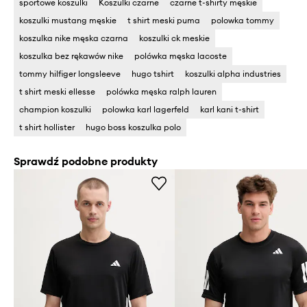
sportowe koszulki
Koszulki czarne
czarne t-shirty męskie
koszulki mustang męskie
t shirt meski puma
polowka tommy
koszulka nike męska czarna
koszulki ck meskie
koszulka bez rękawów nike
polówka męska lacoste
tommy hilfiger longsleeve
hugo tshirt
koszulki alpha industries
t shirt meski ellesse
polówka męska ralph lauren
champion koszulki
polowka karl lagerfeld
karl kani t-shirt
t shirt hollister
hugo boss koszulka polo
Sprawdź podobne produkty