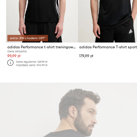
extra -5% z kodem: OFF*
adidas Performance t-shirt treningowy męski
Cena aktualna:
99,99 zł
179,99 zł
Cena regularna:
129,99 zł
Najniższa cena:
104,99 zł