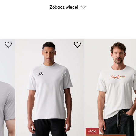
Zobacz więcej
 który zachowuje wysoką
niami oraz zapewniają
i.
-20%