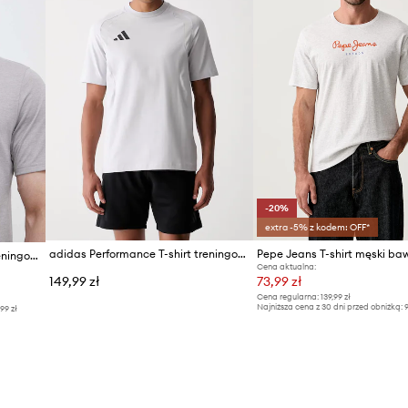
-20%
extra -5% z kodem: OFF*
adidas Performance T-shirt treningowy męski z bawełną Tiro Travel
Pepe Jeans T-shirt męski ba
adidas Performance t-shirt treningowy Train Essentials Feelready Logo
Cena aktualna:
149,99 zł
73,99 zł
Cena regularna:
139,99 zł
Najniższa cena z 30 dni przed obniżką:
9
,99 zł