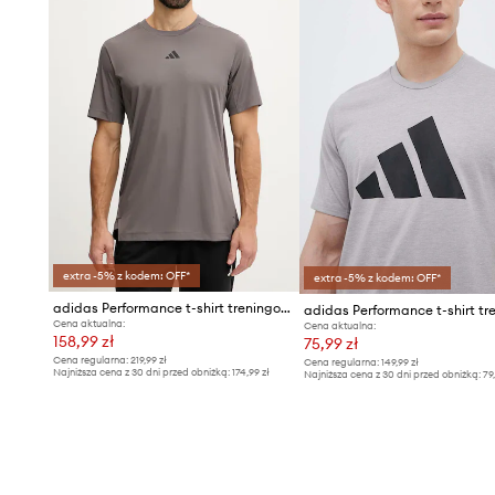
extra -5% z kodem: OFF*
extra -5% z kodem: OFF*
adidas Performance t-shirt treningowy
Cena aktualna:
Cena aktualna:
158,99 zł
75,99 zł
Cena regularna:
219,99 zł
Cena regularna:
149,99 zł
Najniższa cena z 30 dni przed obniżką:
174,99 zł
Najniższa cena z 30 dni przed obniżką:
79