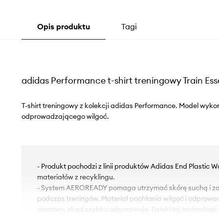
Opis produktu
Tagi
adidas Performance t-shirt treningowy Train Ess
T-shirt treningowy z kolekcji adidas Performance. Model wyko
odprowadzającego wilgoć.
- Produkt pochodzi z linii produktów Adidas End Plastic 
materiałów z recyklingu.
- System AEROREADY pomaga utrzymać skórę suchą i za
podczas treningów. Materiał pochłania wilgoć i odprowa
warstwy, skąd szybko odparowuje. Dzięki tej technologii 