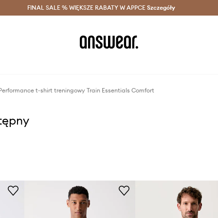
szczędzaj z Answear Club >
FINAL SALE % WIĘKSZE RABATY W APPCE
Dostawa nawet w 24h >
Szczegóły
News
erformance t-shirt treningowy Train Essentials Comfort
stępny