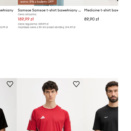
extra -5% z kodem: OFF*
wełniany
Samsoe Samsoe t-shirt bawełniany SASWIRL
Medicine t-shirt bawełnian
Cena aktualna:
189,99 zł
89,90 zł
Cena regularna:
339,99 zł
2,99 zł
Najniższa cena z 30 dni przed obniżką:
214,99 zł