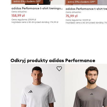
extra -5% z kodem: OFF*
extra -5% z kodem: OFF*
adidas Performance t-shirt treningowy
Cena aktualna:
Cena aktualna:
158,99 zł
75,99 zł
Cena regularna:
219,99 zł
Cena regularna:
149,99 zł
Najniższa cena z 30 dni przed obniżką:
174,99 zł
Najniższa cena z 30 dni przed obniżką:
79
Odkryj produkty adidas Performance