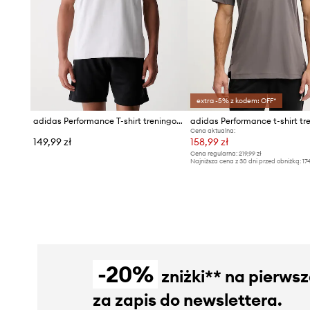
extra -5% z kodem: OFF*
adidas Performance T-shirt treningowy męski z bawełną Tiro Travel
Cena aktualna:
149,99 zł
158,99 zł
Cena regularna:
219,99 zł
Najniższa cena z 30 dni przed obniżką:
17
-20%
zniżki** na pierws
za zapis do newslettera.