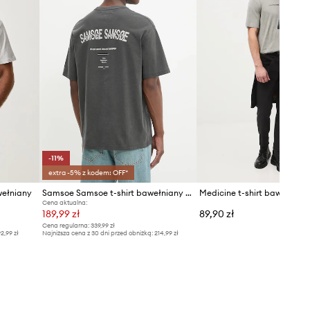
-11%
extra -5% z kodem: OFF*
wełniany
Samsoe Samsoe t-shirt bawełniany SASWIRL
Medicine t-shirt bawełnian
Cena aktualna:
189,99 zł
89,90 zł
Cena regularna:
339,99 zł
2,99 zł
Najniższa cena z 30 dni przed obniżką:
214,99 zł