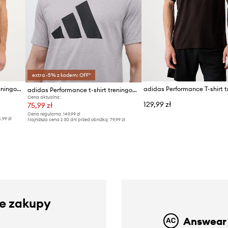
extra -5% z kodem: OFF*
adidas Performance t-shirt treningowy
adidas Performance t-shirt treningowy Train Essentials Feelready Logo
Cena aktualna:
129,99 zł
75,99 zł
Cena regularna:
149,99 zł
4,99 zł
Najniższa cena z 30 dni przed obniżką:
79,99 zł
ze zakupy
Answear