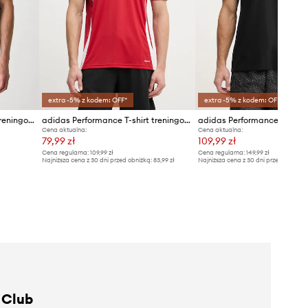
extra -5% z kodem: OFF*
extra -5% z kodem: OFF*
adidas Performance T-shirt treningowy męski z bawełną Essentials Feelready
adidas Performance T-shirt treningowy męski Tiro 24
adidas Performance t-shirt
Cena aktualna:
Cena aktualna:
79,99 zł
109,99 zł
Cena regularna:
109,99 zł
Cena regularna:
149,99 zł
Najniższa cena z 30 dni przed obniżką:
83,99 zł
Najniższa cena z 30 dni przed obniżką
 Club