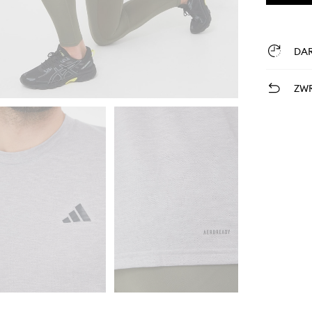
DA
ZWR