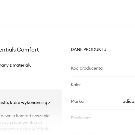
entials Comfort
DANE PRODUKTU
nany z materiału
Kod producenta
Kolor
Marka
adida
Waste, które wykonane są z
pewnia komfort noszenia
Producent
dza ją do zewnętrznej
pozostaje uczucie chłodu i
ID Produktu