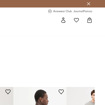
letter >
Regularne nowości >
Answear Club
Journal
Pomoc