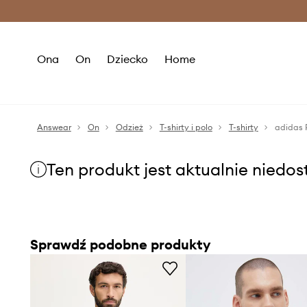
Premium Fashion Benefits >
O
Ona
On
Dziecko
Home
Answear
On
Odzież
T-shirty i polo
T-shirty
adidas P
Ten produkt jest aktualnie niedo
Sprawdź podobne produkty