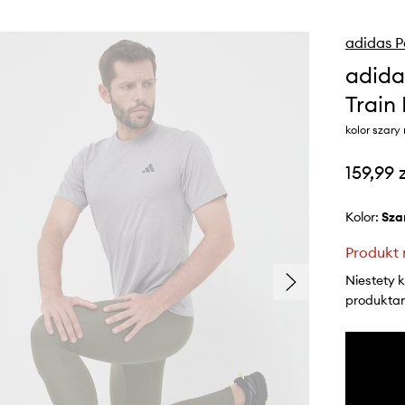
adidas 
adida
Train
kolor szar
159,99 
Kolor:
sza
Produkt 
Niestety 
produktami