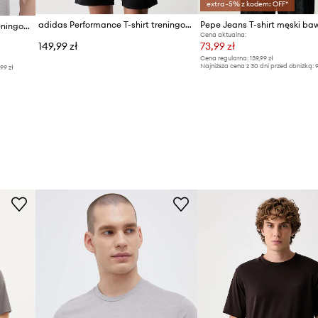
extra -5% z kodem: OFF*
adidas Performance T-shirt treningowy męski z bawełną Tiro Travel
Pepe Jeans T-shirt męski ba
adidas Performance t-shirt treningowy Train Essentials Feelready Logo
Cena aktualna:
149,99 zł
73,99 zł
Cena regularna:
139,99 zł
Najniższa cena z 30 dni przed obniżką:
9
,99 zł