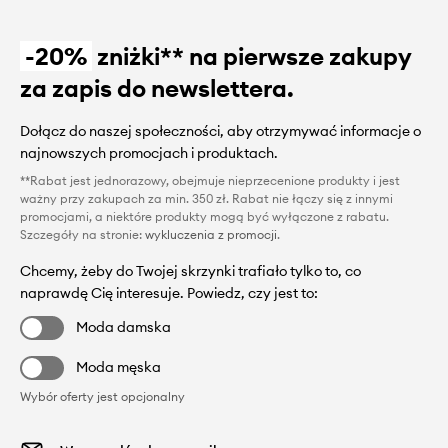
-20%
zniżki** na pierwsze zakupy
za zapis do newslettera.
Dołącz do naszej społeczności, aby otrzymywać informacje o
najnowszych promocjach i produktach.
**Rabat jest jednorazowy, obejmuje nieprzecenione produkty i jest
ważny przy zakupach za min. 350 zł. Rabat nie łączy się z innymi
promocjami, a niektóre produkty mogą być wyłączone z rabatu.
Szczegóły na stronie:
wykluczenia z promocji
.
Chcemy, żeby do Twojej skrzynki trafiało tylko to, co
naprawdę Cię interesuje. Powiedz, czy jest to:
Moda damska
Moda męska
Wybór oferty jest opcjonalny