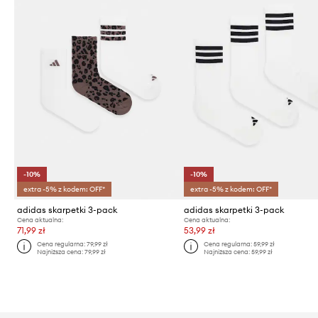
-10%
-10%
extra -5% z kodem: OFF*
extra -5% z kodem: OFF*
adidas skarpetki 3-pack
adidas skarpetki 3-pack
Cena aktualna:
Cena aktualna:
71,99 zł
53,99 zł
Cena regularna:
79,99 zł
Cena regularna:
59,99 zł
Najniższa cena:
79,99 zł
Najniższa cena:
59,99 zł