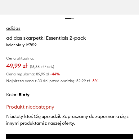
adidas
adidas skarpetki Essentials 2-pack
kolor biały IY7819
Cena aktualna:
49,99 zł
(16,66 zł / szt.)
Cena regularna:
89,99 zł
-44%
Najniższa cena z 30 dni przed obniżką:
52,99 zł
 -5%
Kolor:
biały
Produkt niedostępny
Niestety ktoś Cię uprzedził. Zapraszamy do zapoznania się z
innymi produktami z naszej oferty.