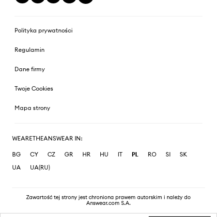
Polityka prywatności
Regulamin
Dane firmy
Twoje Cookies
Mapa strony
WEARETHEANSWEAR IN:
BG
CY
CZ
GR
HR
HU
IT
PL
RO
SI
SK
UA
UA(RU)
Zawartość tej strony jest chroniona prawem autorskim i należy do
Answear.com S.A.