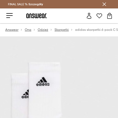
FINAL SALE %
Szczegóły
Oszczędzaj z Answear Club >
Answear
Ona
Odzież
Skarpetki