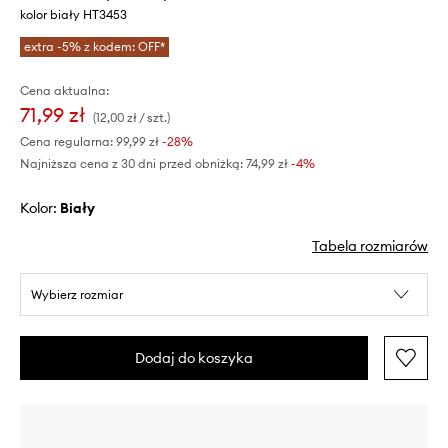
kolor biały HT3453
extra -5% z kodem: OFF*
Cena aktualna:
71,99 zł
(12,00 zł / szt.)
Cena regularna:
99,99 zł
-28%
Najniższa cena z 30 dni przed obniżką:
74,99 zł
 -4%
Kolor:
biały
Tabela rozmiarów
Wybierz rozmiar
Dodaj do koszyka