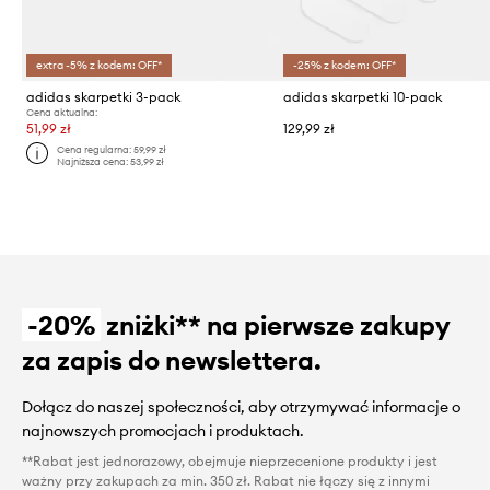
extra -5% z kodem: OFF*
-25% z kodem: OFF*
adidas skarpetki 3-pack
adidas skarpetki 10-pack
Cena aktualna:
51,99 zł
129,99 zł
Cena regularna:
59,99 zł
Najniższa cena:
53,99 zł
-20%
zniżki** na pierwsze zakupy
za zapis do newslettera.
Dołącz do naszej społeczności, aby otrzymywać informacje o
najnowszych promocjach i produktach.
**Rabat jest jednorazowy, obejmuje nieprzecenione produkty i jest
ważny przy zakupach za min. 350 zł. Rabat nie łączy się z innymi