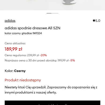
adidas
5.0
adidas spodnie dresowe All SZN
kolor czarny gładkie IW1024
Cena aktualna:
189,99 zł
Cena regularna:
239,99 zł
-20%
Najniższa cena z 30 dni przed obniżką:
199,99 zł
 -5%
Kolor:
czarny
Produkt niedostępny
Niestety ktoś Cię uprzedził. Zapraszamy do zapoznania się z
innymi produktami z naszej oferty.