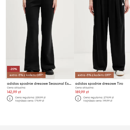
-20%
extra -5% z kodem: OFF*
extra -5% z kodem: OFF*
adidas spodnie dresowe Seasonal Essentials
adidas spodnie dresowe Tiro
Cena aktualna:
Cena aktualna:
142,99 zł
189,99 zł
Cena regularna:
239,99 zł
Cena regularna:
279,99 zł
Najniższa cena:
179,99 zł
Najniższa cena:
199,99 zł