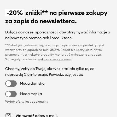
-20%
zniżki** na pierwsze zakupy
za zapis do newslettera.
Dołącz do naszej społeczności, aby otrzymywać informacje o
najnowszych promocjach i produktach.
**Rabat jest jednorazowy, obejmuje nieprzecenione produkty i jest
ważny przy zakupach za min. 350 zł. Rabat nie łączy się z innymi
promocjami, a niektóre produkty mogą być wyłączone z rabatu.
Szczegóły na stronie:
wykluczenia z promocji
.
Chcemy, żeby do Twojej skrzynki trafiało tylko to, co
naprawdę Cię interesuje. Powiedz, czy jest to:
Moda damska
Moda męska
Wybór oferty jest opcjonalny