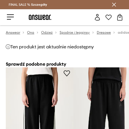
FINAL SALE %
Szczegóły
Oszczędzaj z Answear Club >
Answear
Ona
Odzież
Spodnie i legginsy
Dresowe
adidas
Ten produkt jest aktualnie niedostępny
Sprawdź podobne produkty