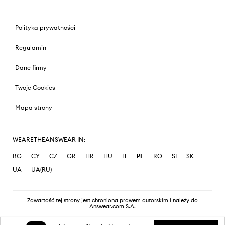
Polityka prywatności
Regulamin
Dane firmy
Twoje Cookies
Mapa strony
WEARETHEANSWEAR IN:
BG
CY
CZ
GR
HR
HU
IT
PL
RO
SI
SK
UA
UA(RU)
Zawartość tej strony jest chroniona prawem autorskim i należy do
Answear.com S.A.