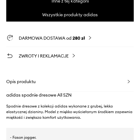
Inne z tej kategorii
Wszystkie produkty adidas
DARMOWA DOSTAWA od
280 zł
ZWROTY I REKLAMACJE
Opis produktu
adidas spodnie dresowe All SZN
Spodnie dresowe z kolekcji adidas wykonane z grubej, lekko
elastycznej dzianiny. Model z miękko wyściełanym środkiem zapewnia
miękkość i zwiększa komfort użytkowania.
- Fason jogger.