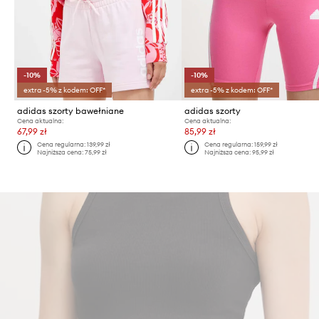
-10%
-10%
extra -5% z kodem: OFF*
extra -5% z kodem: OFF*
adidas szorty bawełniane
adidas szorty
Cena aktualna:
Cena aktualna:
67,99 zł
85,99 zł
Cena regularna:
139,99 zł
Cena regularna:
159,99 zł
Najniższa cena:
75,99 zł
Najniższa cena:
95,99 zł