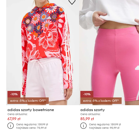
-10%
-10%
extra -5% z kodem: OFF*
extra -5% z kodem: OFF*
adidas szorty bawełniane
adidas szorty
Cena aktualna:
Cena aktualna:
67,99 zł
85,99 zł
Cena regularna:
139,99 zł
Cena regularna:
159,99 zł
Najniższa cena:
75,99 zł
Najniższa cena:
95,99 zł