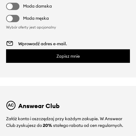
Moda damska
Moda męska
Wybór oferty jest opcjonalny
Zapisz mnie
Answear Club
Załóż konto i oszczędzaj przy każdym zakupie. W Answear
Club zyskujesz do
20%
stałego rabatu od cen regularnych.