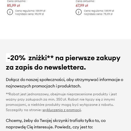
Cena aktualna:
Cena aktualna:
85,99 zł
67,99 zł
Cena regularna:
159,99 zł
Cena regularna:
139,99 zł
Najniższa cena:
95,99 zł
Najniższa cena:
75,99 zł
-20%
zniżki** na pierwsze zakupy
za zapis do newslettera.
Dołącz do naszej społeczności, aby otrzymywać informacje o
najnowszych promocjach i produktach.
**Rabat jest jednorazowy, obejmuje nieprzecenione produkty i jest
ważny przy zakupach za min. 350 zł. Rabat nie łączy się z innymi
promocjami, a niektóre produkty mogą być wyłączone z rabatu.
Szczegóły na stronie:
wykluczenia z promocji
.
Chcemy, żeby do Twojej skrzynki trafiało tylko to, co
naprawdę Cię interesuje. Powiedz, czy jest to: