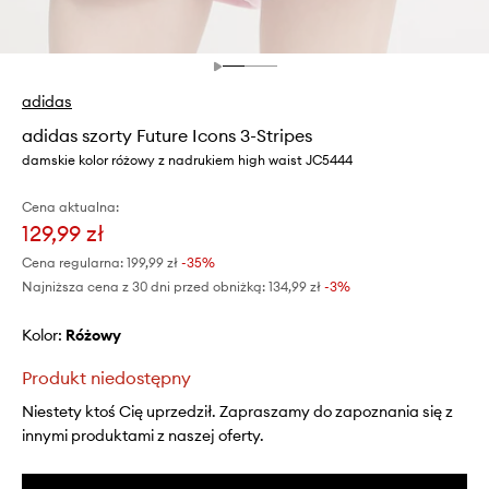
adidas
adidas szorty Future Icons 3-Stripes
damskie kolor różowy z nadrukiem high waist JC5444
Cena aktualna:
129,99 zł
Cena regularna:
199,99 zł
-35%
Najniższa cena z 30 dni przed obniżką:
134,99 zł
 -3%
Kolor:
różowy
Produkt niedostępny
Niestety ktoś Cię uprzedził. Zapraszamy do zapoznania się z
innymi produktami z naszej oferty.