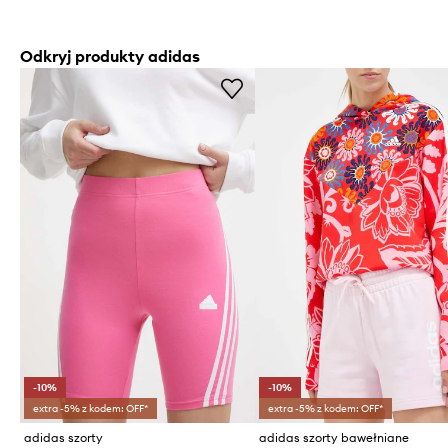
Odkryj produkty adidas
-10%
-10%
extra -5% z kodem: OFF*
extra -5% z kodem: OFF*
adidas szorty
adidas szorty bawełniane