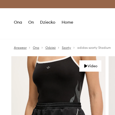
Premium Fashion Benefits >
O
Ona
On
Dziecko
Home
Answear
Ona
Odzież
Szorty
adidas szorty Stadium
Video