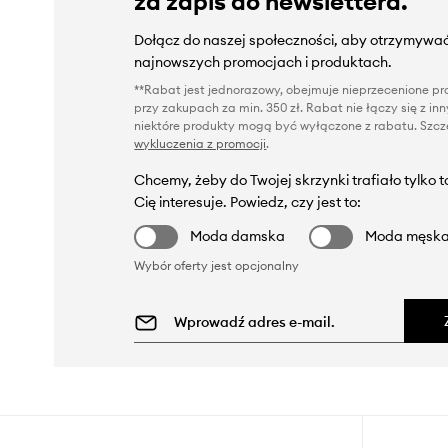
za zapis do newslettera.
Dołącz do naszej społeczności, aby otrzymywać
najnowszych promocjach i produktach.
**Rabat jest jednorazowy, obejmuje nieprzecenione pro
przy zakupach za min. 350 zł. Rabat nie łączy się z i
niektóre produkty mogą być wyłączone z rabatu. Szcze
wykluczenia z promocji
.
Chcemy, żeby do Twojej skrzynki trafiało tylko 
Cię interesuje. Powiedz, czy jest to:
Moda damska
Moda męsk
Wybór oferty jest opcjonalny