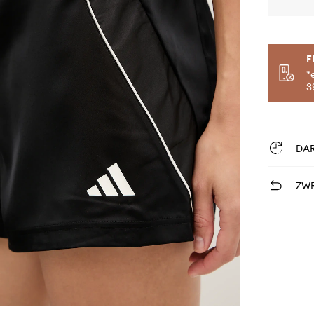
F
*
3
DA
ZWR