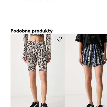
- Szerokość w biodrach: 53 cm.
- Wysokość stanu: 31 cm.
- Szerokość nogawki: 35 cm.
- Długość wewnętrzna nogawki: 9 cm.
- Wymiary podane dla rozmiaru: S.
Podobne produkty