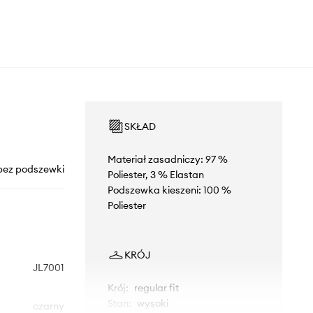
SKŁAD
Materiał zasadniczy: 97 %
bez podszewki
Poliester, 3 % Elastan
Podszewka kieszeni: 100 %
Poliester
KRÓJ
JL7001
Krój
:
regular fit
Stan
:
wysoki
czarny