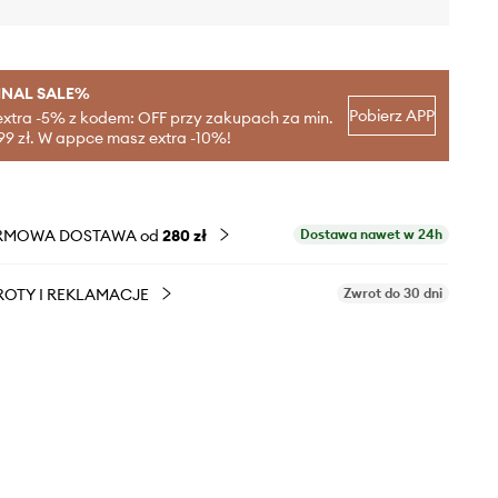
INAL SALE%
Pobierz APP
extra -5% z kodem: OFF przy zakupach za min.
99 zł. W appce masz extra -10%!
RMOWA DOSTAWA od
280 zł
Dostawa nawet w 24h
OTY I REKLAMACJE
Zwrot do 30 dni