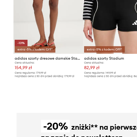
-13%
extra -5% z kodem: OFF*
extra -5% z kodem: OFF*
adidas szorty dresowe damskie Stadium
adidas szorty Stadium
Cena aktualna:
Cena aktualna:
154,99 zł
82,99 zł
Cena regularna:
179,99 zł
Cena regularna:
149,99 zł
Najniższa cena z 30 dni przed obniżką:
179,99 zł
Najniższa cena z 30 dni przed obniżką:
86
-20%
zniżki** na pierws