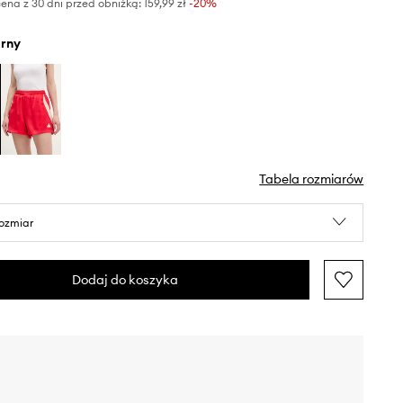
ena z 30 dni przed obniżką:
159,99 zł
 -20%
arny
Tabela rozmiarów
rozmiar
Dodaj do koszyka