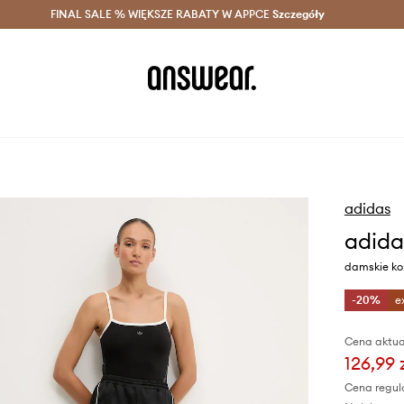
szczędzaj z Answear Club >
FINAL SALE % WIĘKSZE RABATY W APPCE
Dostawa nawet w 24h >
Szczegóły
News
adidas
adida
damskie kol
-20%
e
Cena aktua
126,99 
Cena regul