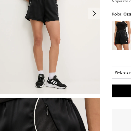
Najniższa c
Kolor:
cz
Wybierz 