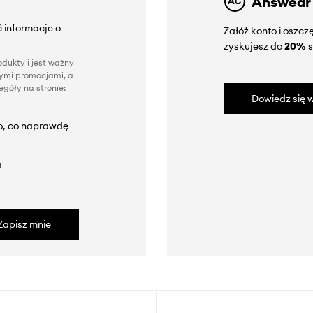
Answear
 informacje o
Załóż konto i oszc
zyskujesz do
20%
s
dukty i jest ważny
nnymi promocjami, a
góły na stronie:
Dowiedz się w
to, co naprawdę
a
Zapisz mnie