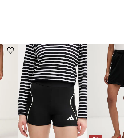
adidas
WYMIARY
Modelka ze zdjęcia ma 180 cm
wzrostu i ma na sobie rozmiar S.
Rozmiarówka standardowa
Zalecamy wybór rozmiaru, jaki nosisz
zazwyczaj.
Tabela rozmiarów