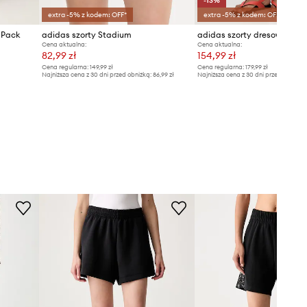
-13%
extra -5% z kodem: OFF*
extra -5% z kodem: OFF*
 Pack
adidas szorty Stadium
Cena aktualna:
Cena aktualna:
82,99 zł
154,99 zł
Cena regularna:
149,99 zł
Cena regularna:
179,99 zł
Najniższa cena z 30 dni przed obniżką:
86,99 zł
Najniższa cena z 30 dni przed obniżką