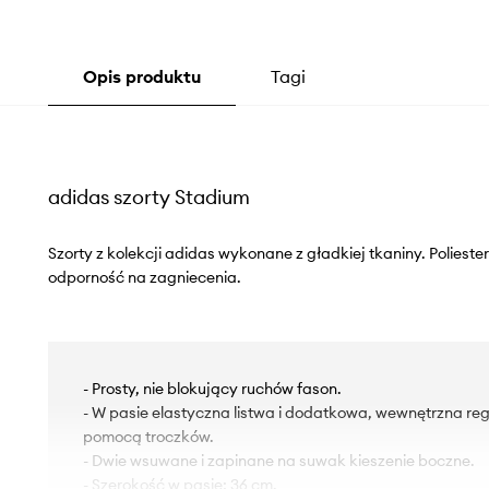
Opis produktu
Tagi
adidas szorty Stadium
Szorty z kolekcji adidas wykonane z gładkiej tkaniny. Poliest
odporność na zagniecenia.
- Prosty, nie blokujący ruchów fason.
- W pasie elastyczna listwa i dodatkowa, wewnętrzna reg
pomocą troczków.
- Dwie wsuwane i zapinane na suwak kieszenie boczne.
- Szerokość w pasie: 36 cm.