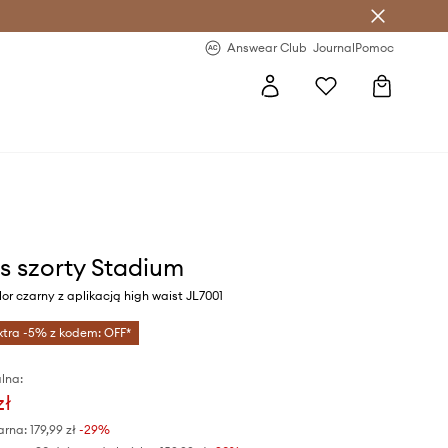
letter >
Regularne nowości >
Answear Club
Journal
Pomoc
s szorty Stadium
or czarny z aplikacją high waist JL7001
xtra -5% z kodem: OFF*
lna:
zł
arna:
179,99 zł
-29%