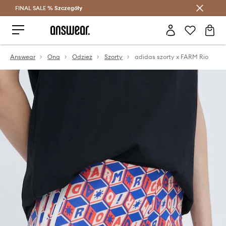
FINAL SALE %
Szczegóły
Oszczędzaj z Answear Club >
Answear
Ona
Odzież
Szorty
adidas szorty x FARM Rio