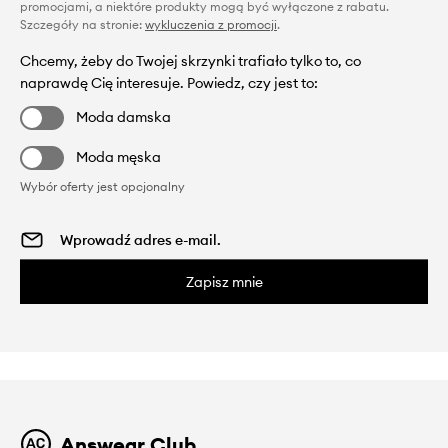
promocjami, a niektóre produkty mogą być wyłączone z rabatu.
Szczegóły na stronie:
wykluczenia z promocji
.
Chcemy, żeby do Twojej skrzynki trafiało tylko to, co
naprawdę Cię interesuje. Powiedz, czy jest to:
Moda damska
Moda męska
Wybór oferty jest opcjonalny
Zapisz mnie
Answear Club