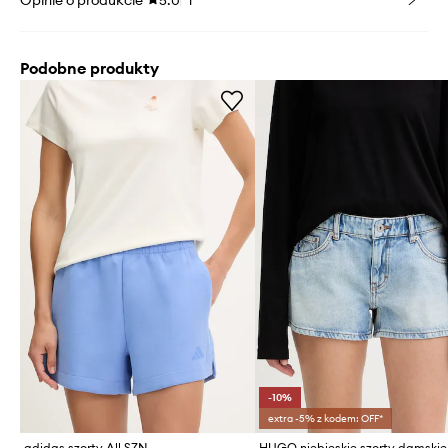
Opinie o produkcie
5.0
1
Podobne produkty
-10%
extra -5% z kodem: OFF*
adidas szorty All SZN