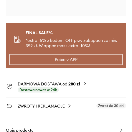
FINAL SALE%
*extra -5% z kodem: OFF przy zakupach za min.
399 zł. W appce masz extra -10%!
Pobierz APP
DARMOWA DOSTAWA od
280 zł
Dostawa nawet w 24h
ZWROTY I REKLAMACJE
Zwrot do 30 dni
Opis produktu