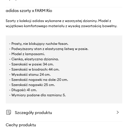
adidas szorty x FARM Rio
Szorty z kolekcji adidas wykonane z wzorzystej dzianiny. Model z
wyjątkowo komfortowego materiału z wysoką zawartością bawełny.
- Prosty, nie blokujący ruchów fason.
- Podwyższony stan z elastyczną listwą w pasie.
- Model z lampasami.
- Cienka, elastyczna dzianina.
- Szerokość w pasie: 34 cm.
- Szerokość w biodrach: 44 cm.
- Wysokość stanu: 24 cm.
- Szerokość nogawki na dole: 20 cm.
- Szerokość nogawki: 25 cm.
- Długość: 41 cm.
- Wymiary podane dla rozmiaru: S.
Szczegóły produktu
Cechy produktu