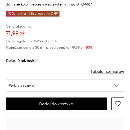
damskie kolor niebieski wzorzyste high waist IQ4487
-10%
extra -5% z kodem: OFF*
Cena aktualna:
71,99 zł
Cena regularna:
159,99 zł
-55%
Najniższa cena z 30 dni przed obniżką:
79,99 zł
 -10%
Kolor:
niebieski
Tabela rozmiarów
Wybierz rozmiar
Dodaj do koszyka