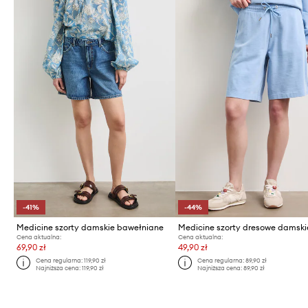
-41%
-44%
Medicine szorty damskie bawełniane
Cena aktualna:
Cena aktualna:
69,90 zł
49,90 zł
Cena regularna:
119,90 zł
Cena regularna:
89,90 zł
Najniższa cena:
119,90 zł
Najniższa cena:
89,90 zł