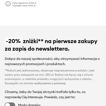
Cena regularna:
99,90 zł
Najniższa cena:
99,90 zł
-20%
zniżki** na pierwsze zakupy
za zapis do newslettera.
Dołącz do naszej społeczności, aby otrzymywać informacje o
najnowszych promocjach i produktach.
**Rabat jest jednorazowy, obejmuje nieprzecenione produkty i jest
ważny przy zakupach za min. 350 zł. Rabat nie łączy się z innymi
promocjami, a niektóre produkty mogą być wyłączone z rabatu.
Szczegóły na stronie:
wykluczenia z promocji
.
Chcemy, żeby do Twojej skrzynki trafiało tylko to, co
naprawdę Cię interesuje. Powiedz, czy jest to:
Moda damska