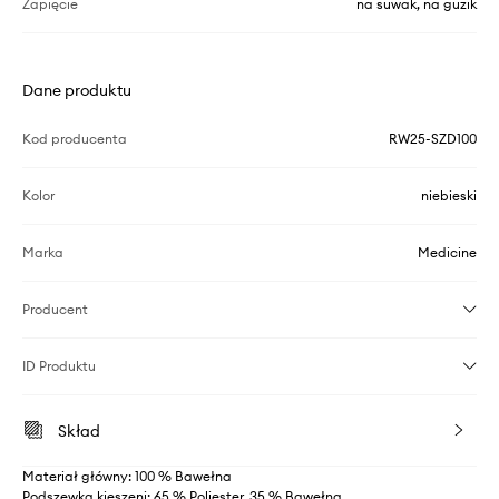
Zapięcie
na suwak, na guzik
Dane produktu
Kod producenta
RW25-SZD100
Kolor
niebieski
Marka
Medicine
Producent
ID Produktu
Skład
Materiał główny: 100 % Bawełna
Podszewka kieszeni: 65 % Poliester, 35 % Bawełna