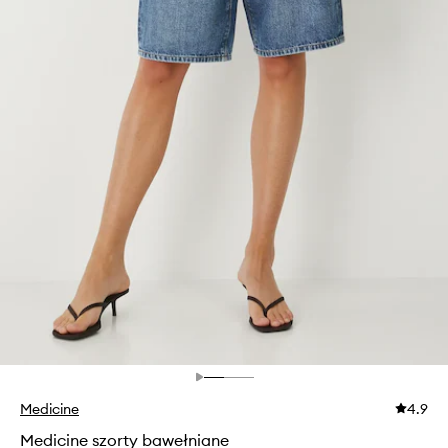
Medicine
4.9
Medicine szorty bawełniane