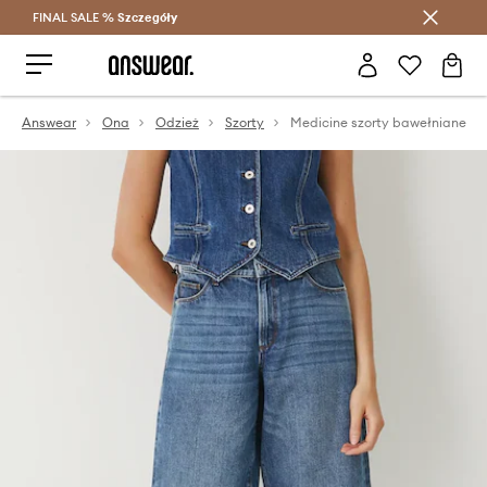
FINAL SALE %
Szczegóły
Oszczędzaj z Answear Club >
Answear
Ona
Odzież
Szorty
Medicine szorty bawełniane