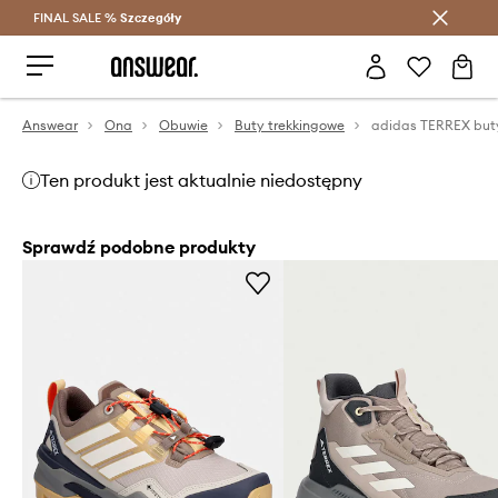
FINAL SALE %
Szczegóły
Oszczędzaj z Answear Club >
Answear
Ona
Obuwie
Buty trekkingowe
Ten produkt jest aktualnie niedostępny
Sprawdź podobne produkty