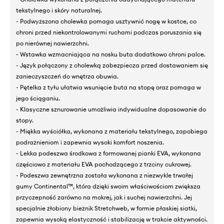
tekstylnego i skóry naturalnej.
- Podwyższona cholewka pomaga usztywnić nogę w kostce, co
chroni przed niekontrolowanymi ruchami podczas poruszania się
po nierównej nawierzchni.
- Wstawka wzmacniająca na nosku buta dodatkowo chroni palce.
- Język połączony z cholewką zabezpiecza przed dostawaniem się
zanieczyszczeń do wnętrza obuwia.
- Pętelka z tyłu ułatwia wsunięcie buta na stopę oraz pomaga w
jego ściąganiu.
- Klasyczne sznurowanie umożliwia indywidualne dopasowanie do
stopy.
- Miękka wyściółka, wykonana z materiału tekstylnego, zapobiega
podrażnieniom i zapewnia wysoki komfort noszenia.
- Lekka podeszwa środkowa z formowanej pianki EVA, wykonana
częściowo z materiału EVA pochodzącego z trzciny cukrowej.
- Podeszwa zewnętrzna została wykonana z niezwykle trwałej
gumy Continental™, która dzięki swoim właściwościom zwiększa
przyczepność zarówno na mokrej, jak i suchej nawierzchni. Jej
specjalnie żłobiony bieżnik Stretchweb, w formie płaskiej siatki,
zapewnia wysoką elastyczność i stabilizację w trakcie aktywności.