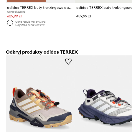
adidas TERREX buty trekkingowe damskie Skychaser
Cena aktualna:
629,99 zł
439,99 zł
Cena regularna:
699,99 zł
Najniższa cena:
699,99 zł
Odkryj produkty adidas TERREX