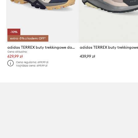
-10%
extra -5% z kodem: OFF*
adidas TERREX buty trekkingowe damskie Skychaser
Cena aktualna:
629,99 zł
439,99 zł
Cena regularna:
699,99 zł
Najniższa cena:
699,99 zł