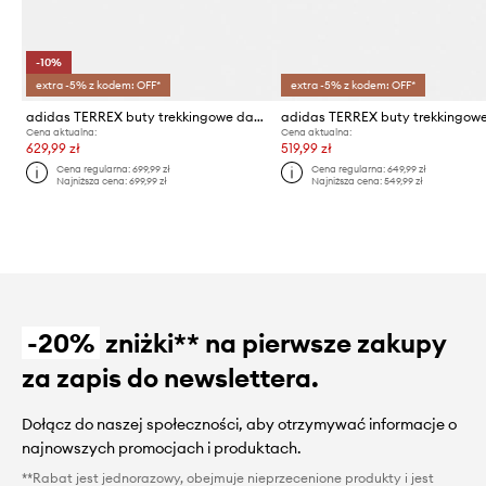
-10%
extra -5% z kodem: OFF*
extra -5% z kodem: OFF*
adidas TERREX buty trekkingowe damskie Skychaser
adidas TERREX buty trekkingow
Cena aktualna:
Cena aktualna:
629,99 zł
519,99 zł
Cena regularna:
699,99 zł
Cena regularna:
649,99 zł
Najniższa cena:
699,99 zł
Najniższa cena:
549,99 zł
-20%
zniżki** na pierwsze zakupy
za zapis do newslettera.
Dołącz do naszej społeczności, aby otrzymywać informacje o
najnowszych promocjach i produktach.
**Rabat jest jednorazowy, obejmuje nieprzecenione produkty i jest