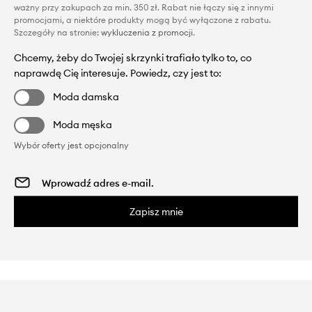
ważny przy zakupach za min. 350 zł. Rabat nie łączy się z innymi
promocjami, a niektóre produkty mogą być wyłączone z rabatu.
Szczegóły na stronie:
wykluczenia z promocji
.
Chcemy, żeby do Twojej skrzynki trafiało tylko to, co
naprawdę Cię interesuje. Powiedz, czy jest to:
Moda damska
Moda męska
Wybór oferty jest opcjonalny
Zapisz mnie