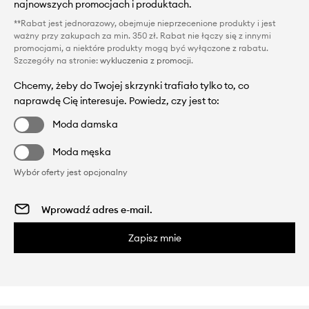
najnowszych promocjach i produktach.
**Rabat jest jednorazowy, obejmuje nieprzecenione produkty i jest
ważny przy zakupach za min. 350 zł. Rabat nie łączy się z innymi
promocjami, a niektóre produkty mogą być wyłączone z rabatu.
Szczegóły na stronie:
wykluczenia z promocji
.
Chcemy, żeby do Twojej skrzynki trafiało tylko to, co
naprawdę Cię interesuje. Powiedz, czy jest to:
Moda damska
Moda męska
Wybór oferty jest opcjonalny
Zapisz mnie