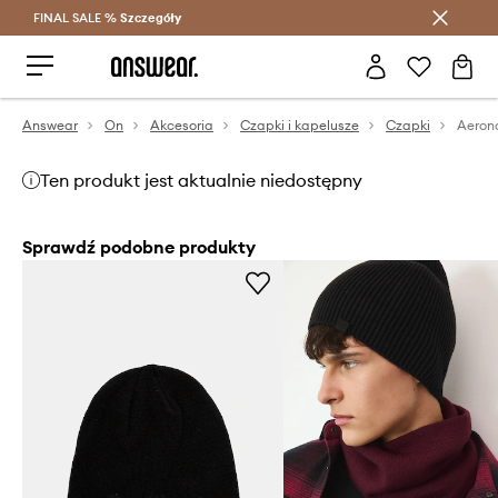
FINAL SALE %
Szczegóły
Oszczędzaj z Answear Club >
Answear
On
Akcesoria
Czapki i kapelusze
Czapki
Aerona
Ten produkt jest aktualnie niedostępny
Sprawdź podobne produkty