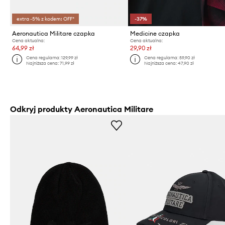
extra -5% z kodem: OFF*
-37%
Aeronautica Militare czapka
Medicine czapka
Cena aktualna:
Cena aktualna:
64,99 zł
29,90 zł
Cena regularna:
129,99 zł
Cena regularna:
59,90 zł
Najniższa cena:
71,99 zł
Najniższa cena:
47,90 zł
Odkryj produkty Aeronautica Militare