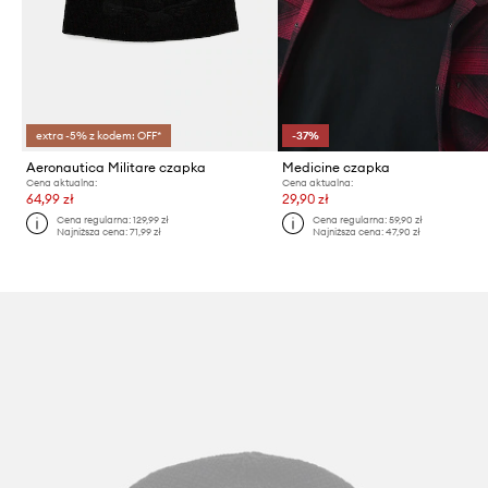
extra -5% z kodem: OFF*
-37%
Aeronautica Militare czapka
Medicine czapka
Cena aktualna:
Cena aktualna:
64,99 zł
29,90 zł
Cena regularna:
129,99 zł
Cena regularna:
59,90 zł
Najniższa cena:
71,99 zł
Najniższa cena:
47,90 zł