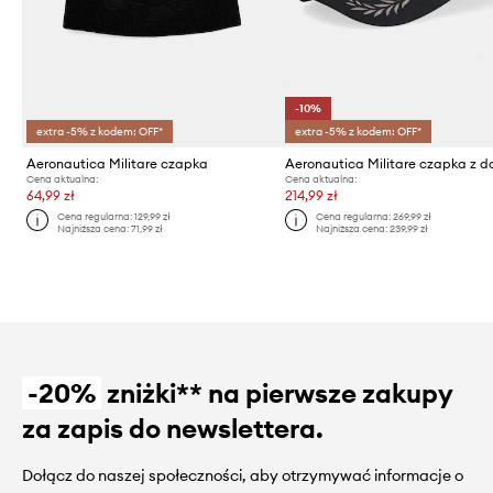
-10%
extra -5% z kodem: OFF*
extra -5% z kodem: OFF*
Aeronautica Militare czapka
Cena aktualna:
Cena aktualna:
64,99 zł
214,99 zł
Cena regularna:
129,99 zł
Cena regularna:
269,99 zł
Najniższa cena:
71,99 zł
Najniższa cena:
239,99 zł
-20%
zniżki** na pierwsze zakupy
za zapis do newslettera.
Dołącz do naszej społeczności, aby otrzymywać informacje o