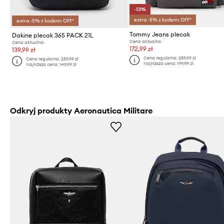
-13%
extra -5% z kodem: OFF*
extra -5% z kodem: OFF*
Tommy Jeans plecak
Dakine plecak 365 PACK 21L
Cena aktualna:
Cena aktualna:
172,99 zł
139,99 zł
Cena regularna:
289,99 zł
Cena regularna:
259,99 zł
Najniższa cena:
199,99 zł
Najniższa cena:
149,99 zł
Odkryj produkty Aeronautica Militare