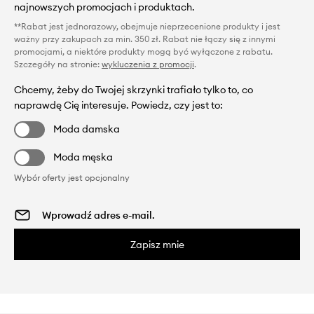
najnowszych promocjach i produktach.
**Rabat jest jednorazowy, obejmuje nieprzecenione produkty i jest
ważny przy zakupach za min. 350 zł. Rabat nie łączy się z innymi
promocjami, a niektóre produkty mogą być wyłączone z rabatu.
Szczegóły na stronie:
wykluczenia z promocji
.
Chcemy, żeby do Twojej skrzynki trafiało tylko to, co
naprawdę Cię interesuje. Powiedz, czy jest to:
Moda damska
Moda męska
Wybór oferty jest opcjonalny
Zapisz mnie