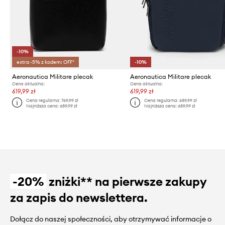
-10%
extra -5% z kodem: OFF*
-10%
Aeronautica Militare plecak
Aeronautica Militare plecak
Cena aktualna:
Cena aktualna:
619,99 zł
619,99 zł
Cena regularna:
769,99 zł
Cena regularna:
689,99 zł
Najniższa cena:
689,99 zł
Najniższa cena:
689,99 zł
-20%
zniżki** na pierwsze zakupy
za zapis do newslettera.
Dołącz do naszej społeczności, aby otrzymywać informacje o