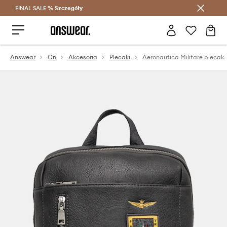
FINAL SALE %
Szczegóły
Oszczędzaj z Answear Club >
Answear
On
Akcesoria
Plecaki
Aeronautica Militare plecak