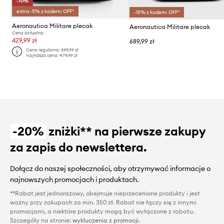
-10%
extra -5% z kodem: OFF*
-15% z kodem: OFF*
Aeronautica Militare plecak
Aeronautica Militare plecak
Cena aktualna:
429,99 zł
689,99 zł
Cena regularna:
599,99 zł
Najniższa cena:
479,99 zł
-20%
zniżki** na pierwsze zakupy
za zapis do newslettera.
Dołącz do naszej społeczności, aby otrzymywać informacje o
najnowszych promocjach i produktach.
**Rabat jest jednorazowy, obejmuje nieprzecenione produkty i jest
ważny przy zakupach za min. 350 zł. Rabat nie łączy się z innymi
promocjami, a niektóre produkty mogą być wyłączone z rabatu.
Szczegóły na stronie:
wykluczenia z promocji
.