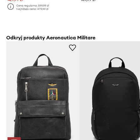
Cena regularna:
599,99 zł
Najniższa cena:
479,99 zł
Odkryj produkty Aeronautica Militare