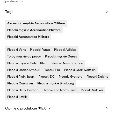
producenta.
Tagi
Akcesoria męskie Aeronautica Militare
Plecaki męskie Aeronautica Militare
Plecaki Aeronautica Militare
Plecaki Vans
Plecaki Puma
Plecaki Adidas
Torby męskie do pracy
Plecaki męskie Guess
Plecaki męskie Calvin Klein
Plecaki New Balance
Plecaki Under Armour
Plecaki Fila
Plecaki Jack Wolfskin
Plecaki Plein Sport
Plecaki DC
Plecaki Gregory
Plecaki Dakine
Plecaki Quiksilver
Plecaki męskie Billabong
Plecaki Helly Hansen
Plecaki The North Face
Plecaki Salewa
Plecaki Lefrik
Opinie o produkcie
5.0
7