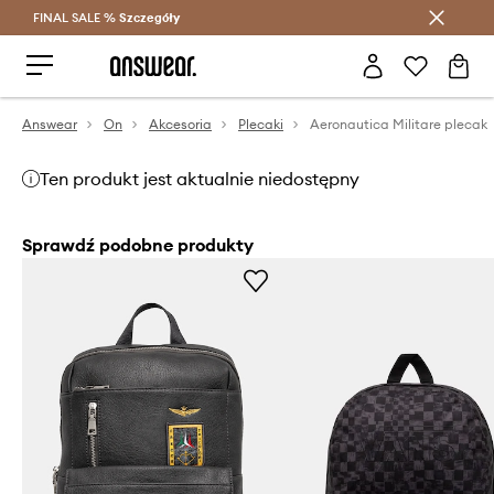
FINAL SALE %
Szczegóły
Oszczędzaj z Answear Club >
Answear
On
Akcesoria
Plecaki
Aeronautica Militare plecak
Ten produkt jest aktualnie niedostępny
Sprawdź podobne produkty