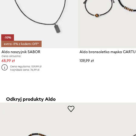
-10%
extra -5% z kodem: OFF*
Aldo naszyjnik SABOR
Aldo bransoletka męska CARTU
Cena aktualna:
68,99 zł
109,99 zł
Cena regularna:
109,99 zł
Najniższa cena:
76,99 zł
Odkryj produkty Aldo