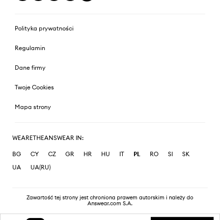
Polityka prywatności
Regulamin
Dane firmy
Twoje Cookies
Mapa strony
WEARETHEANSWEAR IN:
BG
CY
CZ
GR
HR
HU
IT
PL
RO
SI
SK
UA
UA(RU)
Zawartość tej strony jest chroniona prawem autorskim i należy do
Answear.com S.A.