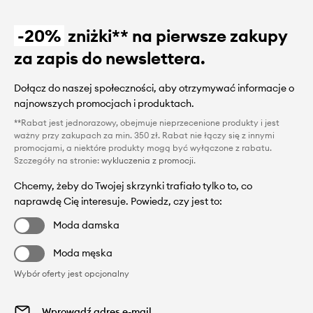
-20%
zniżki** na pierwsze zakupy
za zapis do newslettera.
Dołącz do naszej społeczności, aby otrzymywać informacje o
najnowszych promocjach i produktach.
**Rabat jest jednorazowy, obejmuje nieprzecenione produkty i jest
ważny przy zakupach za min. 350 zł. Rabat nie łączy się z innymi
promocjami, a niektóre produkty mogą być wyłączone z rabatu.
Szczegóły na stronie:
wykluczenia z promocji
.
Chcemy, żeby do Twojej skrzynki trafiało tylko to, co
naprawdę Cię interesuje. Powiedz, czy jest to:
Moda damska
Moda męska
Wybór oferty jest opcjonalny