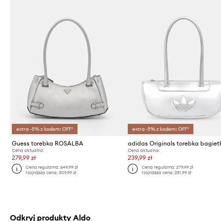
extra -5% z kodem: OFF*
extra -5% z kodem: OFF*
Guess torebka ROSALBA
Cena aktualna:
Cena aktualna:
279,99 zł
239,99 zł
Cena regularna:
649,99 zł
Cena regularna:
279,99 zł
Najniższa cena:
309,99 zł
Najniższa cena:
251,99 zł
Odkryj produkty Aldo