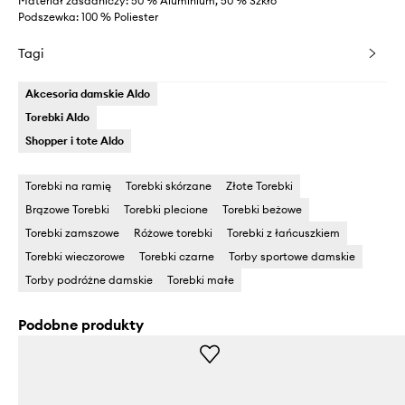
Materiał zasadniczy: 50 % Aluminium, 50 % Szkło
Podszewka: 100 % Poliester
Tagi
Akcesoria damskie Aldo
Torebki Aldo
Shopper i tote Aldo
Torebki na ramię
Torebki skórzane
Złote Torebki
Brązowe Torebki
Torebki plecione
Torebki beżowe
Torebki zamszowe
Różowe torebki
Torebki z łańcuszkiem
Torebki wieczorowe
Torebki czarne
Torby sportowe damskie
Torby podróżne damskie
Torebki małe
Podobne produkty