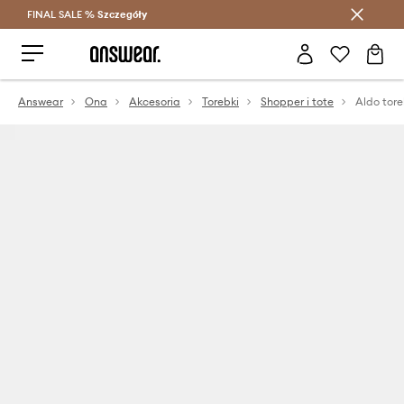
FINAL SALE %
Szczegóły
Oszczędzaj z Answear Club >
Answear
Ona
Akcesoria
Torebki
Shopper i tote
Aldo to