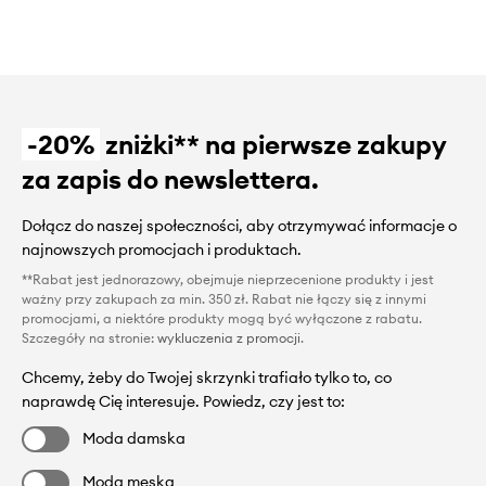
-20%
zniżki** na pierwsze zakupy
za zapis do newslettera.
Dołącz do naszej społeczności, aby otrzymywać informacje o
najnowszych promocjach i produktach.
**Rabat jest jednorazowy, obejmuje nieprzecenione produkty i jest
ważny przy zakupach za min. 350 zł. Rabat nie łączy się z innymi
promocjami, a niektóre produkty mogą być wyłączone z rabatu.
Szczegóły na stronie:
wykluczenia z promocji
.
Chcemy, żeby do Twojej skrzynki trafiało tylko to, co
naprawdę Cię interesuje. Powiedz, czy jest to:
Moda damska
Moda męska