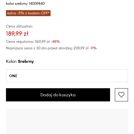
kolor srebrny 14009840
extra -5% z kodem: OFF*
Cena aktualna:
189,99 zł
Cena regularna:
369,99 zł
-48%
Najniższa cena z 30 dni przed obniżką:
209,99 zł
 -9%
Kolor:
srebrny
ONE
Dodaj do koszyka