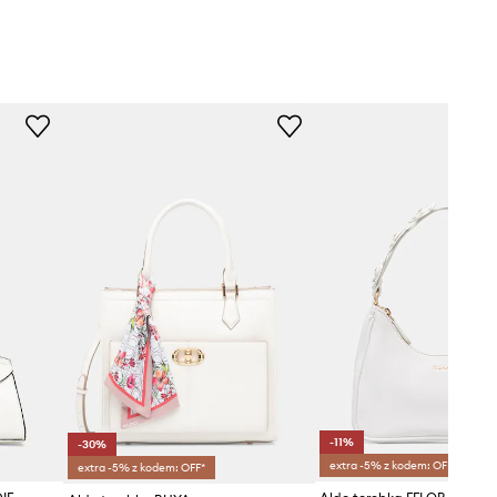
-11%
-30%
extra -5% z kodem: OFF*
extra -5% z kodem: OFF*