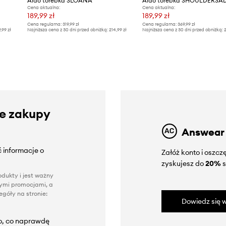
Aldo torebka SLOANA
Aldo torebka SHOULDERSAD
Cena aktualna:
Cena aktualna:
189,99 zł
189,99 zł
Cena regularna:
319,99 zł
Cena regularna:
369,99 zł
9,99 zł
Najniższa cena z 30 dni przed obniżką:
214,99 zł
Najniższa cena z 30 dni przed obniżką:
2
ze zakupy
Answear
 informacje o
Załóż konto i oszc
zyskujesz do
20%
s
dukty i jest ważny
nnymi promocjami, a
góły na stronie:
Dowiedz się w
to, co naprawdę