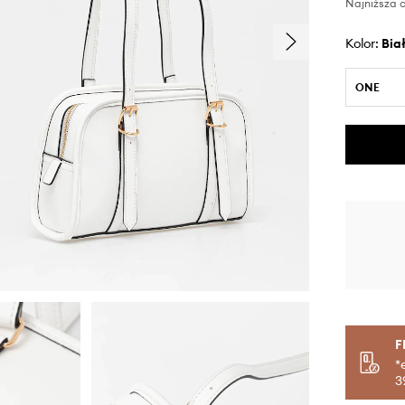
Najniższa c
Kolor:
bia
ONE
F
*
3