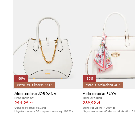
-50%
-30%
extra -5% z kodem: OFF*
extra -5% z kodem: OFF*
Aldo torebka JORDANA
Aldo torebka RUYA
Cena aktualna:
Cena aktualna:
244,99 zł
239,99 zł
Cena regularna:
489,99 zł
Cena regularna:
459,99 zł
Najniższa cena z 30 dni przed obniżką:
489,99 zł
Najniższa cena z 30 dni przed obniżką:
34