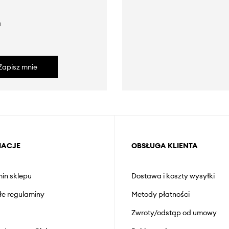
a
Zapisz mnie
MACJE
OBSŁUGA KLIENTA
in sklepu
Dostawa i koszty wysyłki
łe regulaminy
Metody płatności
Zwroty/odstąp od umowy