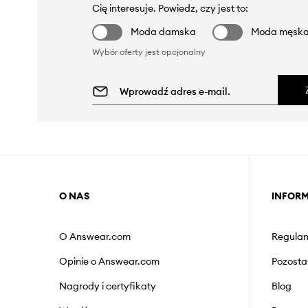
Cię interesuje. Powiedz, czy jest to:
Moda damska
Moda męsk
Wybór oferty jest opcjonalny
O NAS
INFOR
O Answear.com
Regulam
Opinie o Answear.com
Pozosta
Nagrody i certyfikaty
Blog