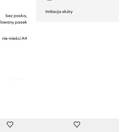
Imitacja skóry
bez paska,
ulowany pasek
nie mieści A4
KAILYY.100
biały
Aldo