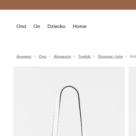
Premium Fashion Benefits >
O
Ona
On
Dziecko
Home
Answear
Ona
Akcesoria
Torebki
Shopper i tote
Ald