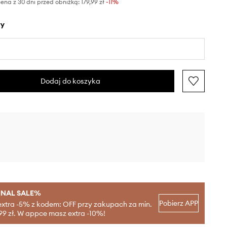
ena z 30 dni przed obniżką:
179,99 zł
 -11%
ły
Dodaj do koszyka
INAL SALE%
Pobierz APP
extra -5% z kodem: OFF przy zakupach za min.
99 zł. W appce masz extra -10%!