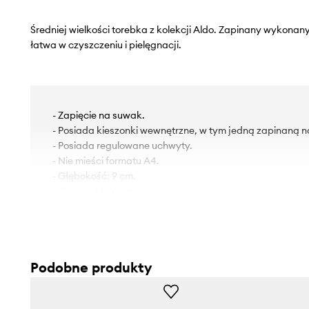
Średniej wielkości torebka z kolekcji Aldo. Zapinany wykonany z
łatwa w czyszczeniu i pielęgnacji.
- Zapięcie na suwak.
- Posiada kieszonki wewnętrzne, w tym jedną zapinaną 
- Posiada regulowane uchwyty.
- Nie mieści formatu A4.
- Głębokość: 9 cm.
- Wysokość: 16 cm.
- Szerokość u podstawy: 25 cm.
Podobne produkty