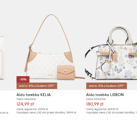
ID Produktu
-10%
extra -5% z kodem: OFF*
extra -5% z kodem: OFF*
Aldo torebka KELIA
Aldo torebka LISBON
Cena aktualna:
Cena aktualna:
124,99 zł
180,99 zł
Cena regularna:
219,99 zł
Cena regularna:
299,99 zł
Najniższa cena z 30 dni przed obniżką:
139,99 zł
Najniższa cena z 30 dni przed obniżką:
1
4,99 zł