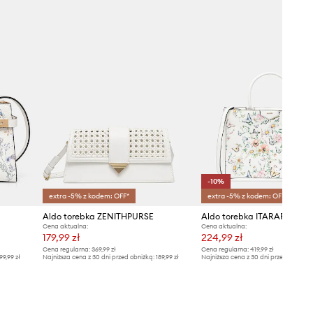
-10%
extra -5% z kodem: OFF*
extra -5% z kodem: OFF*
Aldo torebka ZENITHPURSE
Aldo torebka ITARARE
Cena aktualna:
Cena aktualna:
179,99 zł
224,99 zł
Cena regularna:
369,99 zł
Cena regularna:
419,99 zł
99,99 zł
Najniższa cena z 30 dni przed obniżką:
189,99 zł
Najniższa cena z 30 dni przed obniżką