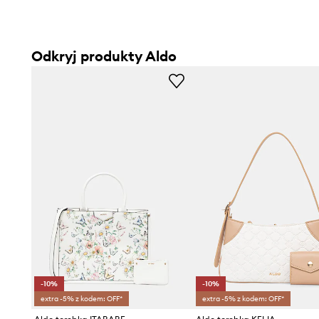
Odkryj produkty Aldo
-10%
-10%
extra -5% z kodem: OFF*
extra -5% z kodem: OFF*