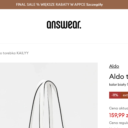
szczędzaj z Answear Club >
FINAL SALE % WIĘKSZE RABATY W APPCE
Dostawa nawet w 24h >
Szczegóły
News
o torebka KAILYY
Aldo
Aldo 
kolor biały
-11%
ex
Cena aktua
159,99 
Cena regul