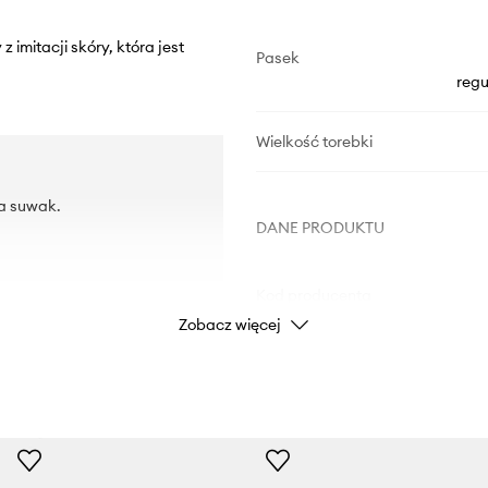
 imitacji skóry, która jest
Pasek
reg
Wielkość torebki
na suwak.
DANE PRODUKTU
Kod producenta
Zobacz więcej
Kolor
Marka
Producent