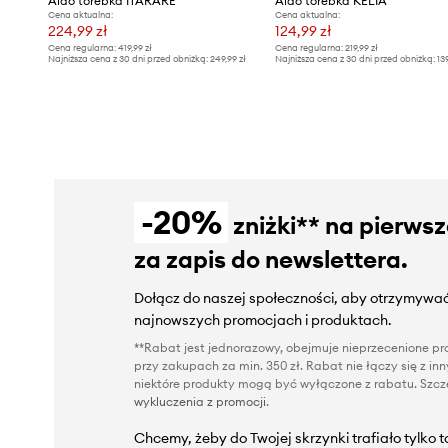
Aldo torebka ITARARE
Aldo torebka KELIA
Cena aktualna:
Cena aktualna:
224,99 zł
124,99 zł
Cena regularna:
419,99 zł
Cena regularna:
219,99 zł
Najniższa cena z 30 dni przed obniżką:
249,99 zł
Najniższa cena z 30 dni przed obniżką:
13
-20%
zniżki** na pierws
za zapis do newslettera.
Dołącz do naszej społeczności, aby otrzymywać
najnowszych promocjach i produktach.
**Rabat jest jednorazowy, obejmuje nieprzecenione pro
przy zakupach za min. 350 zł. Rabat nie łączy się z i
niektóre produkty mogą być wyłączone z rabatu. Szcze
wykluczenia z promocji
.
Chcemy, żeby do Twojej skrzynki trafiało tylko 