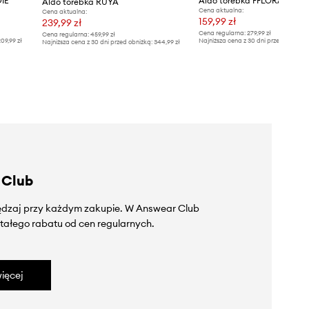
IE
Aldo torebka FFLORALINE
Aldo torebka RUYA
Cena aktualna:
Cena aktualna:
159,99 zł
239,99 zł
Cena regularna:
279,99 zł
Cena regularna:
459,99 zł
09,99 zł
Najniższa cena z 30 dni przed obniżką
Najniższa cena z 30 dni przed obniżką:
344,99 zł
 Club
zędzaj przy każdym zakupie. W Answear Club
tałego rabatu od cen regularnych.
ięcej