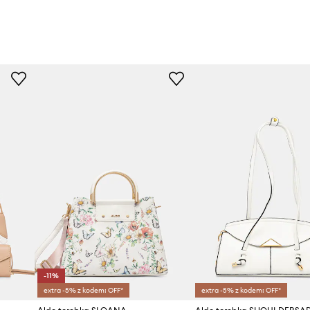
-11%
extra -5% z kodem: OFF*
extra -5% z kodem: OFF*