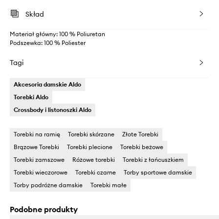
Skład
Materiał główny: 100 % Poliuretan
Podszewka: 100 % Poliester
Tagi
Akcesoria damskie Aldo
Torebki Aldo
Crossbody i listonoszki Aldo
Torebki na ramię
Torebki skórzane
Złote Torebki
Brązowe Torebki
Torebki plecione
Torebki beżowe
Torebki zamszowe
Różowe torebki
Torebki z łańcuszkiem
Torebki wieczorowe
Torebki czarne
Torby sportowe damskie
Torby podróżne damskie
Torebki małe
Podobne produkty