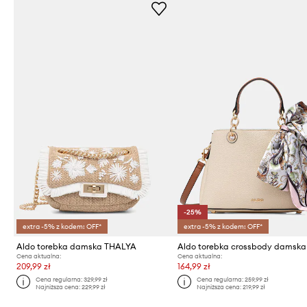
-25%
extra -5% z kodem: OFF*
extra -5% z kodem: OFF*
Aldo torebka damska THALYA
Cena aktualna:
Cena aktualna:
209,99 zł
164,99 zł
Cena regularna:
329,99 zł
Cena regularna:
259,99 zł
Najniższa cena:
229,99 zł
Najniższa cena:
219,99 zł