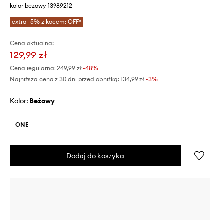
kolor beżowy 13989212
extra -5% z kodem: OFF*
Cena aktualna:
129,99 zł
Cena regularna:
249,99 zł
-48%
Najniższa cena z 30 dni przed obniżką:
134,99 zł
 -3%
Kolor:
beżowy
ONE
Dodaj do koszyka