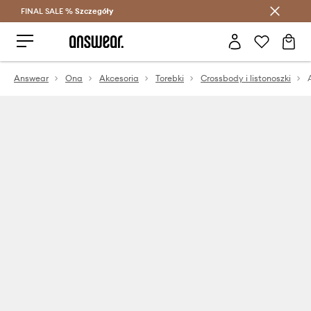
FINAL SALE %
Szczegóły
Oszczędzaj z Answear Club >
Answear
Ona
Akcesoria
Torebki
Crossbody i listonoszki