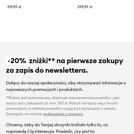
319,99 zł
299,99 zł
-20%
zniżki** na pierwsze zakupy
za zapis do newslettera.
Dołącz do naszej społeczności, aby otrzymywać informacje o
najnowszych promocjach i produktach.
**Rabat jest jednorazowy, obejmuje nieprzecenione produkty i jest
ważny przy zakupach za min. 350 zł. Rabat nie łączy się z innymi
promocjami, a niektóre produkty mogą być wyłączone z rabatu.
Szczegóły na stronie:
wykluczenia z promocji
.
Chcemy, żeby do Twojej skrzynki trafiało tylko to, co
naprawdę Cię interesuje. Powiedz, czy jest to: