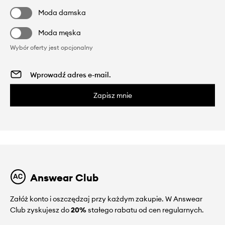
Moda damska
Moda męska
Wybór oferty jest opcjonalny
Zapisz mnie
Answear Club
Załóż konto i oszczędzaj przy każdym zakupie. W Answear
Club zyskujesz do
20%
stałego rabatu od cen regularnych.