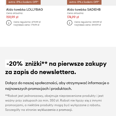
extra -5% z kodem: OFF*
extra -5% z kodem: OFF*
Aldo torebka LOLLYBAG
Aldo torebka SADIEHB
Cena aktualna:
Cena aktualna:
159,99 zł
174,99 zł
Cena regularna:
279,99 zł
Cena regularna:
349,99 zł
Najniższa cena:
179,99 zł
Najniższa cena:
349,99 zł
-20%
zniżki** na pierwsze zakupy
za zapis do newslettera.
Dołącz do naszej społeczności, aby otrzymywać informacje o
najnowszych promocjach i produktach.
**Rabat jest jednorazowy, obejmuje nieprzecenione produkty i jest
ważny przy zakupach za min. 350 zł. Rabat nie łączy się z innymi
promocjami, a niektóre produkty mogą być wyłączone z rabatu.
Szczegóły na stronie:
wykluczenia z promocji
.