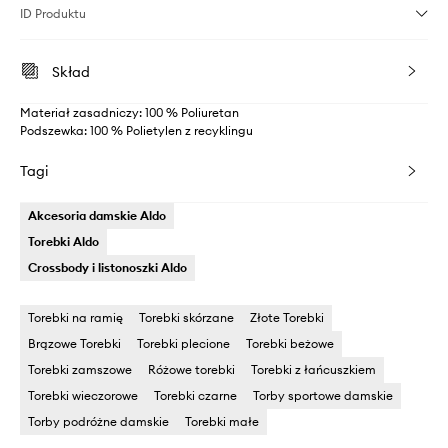
ID Produktu
Skład
Materiał zasadniczy: 100 % Poliuretan
Podszewka: 100 % Polietylen z recyklingu
Tagi
Akcesoria damskie Aldo
Torebki Aldo
Crossbody i listonoszki Aldo
Torebki na ramię
Torebki skórzane
Złote Torebki
Brązowe Torebki
Torebki plecione
Torebki beżowe
Torebki zamszowe
Różowe torebki
Torebki z łańcuszkiem
Torebki wieczorowe
Torebki czarne
Torby sportowe damskie
Torby podróżne damskie
Torebki małe