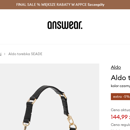
szczędzaj z Answear Club >
FINAL SALE % WIĘKSZE RABATY W APPCE
Dostawa nawet w 24h >
Szczegóły
News
i
Aldo torebka SEADE
Aldo
Aldo 
kolor czarn
extra -5%
Cena aktua
144,99 
Cena regul