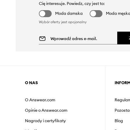
Cię interesuje. Powiedz, czy jest to:
Moda damska
Moda męsk
Wybór oferty jest opcjonalny
O NAS
INFOR
O Answear.com
Regulam
Opinie o Answear.com
Pozosta
Nagrody i certyfikaty
Blog