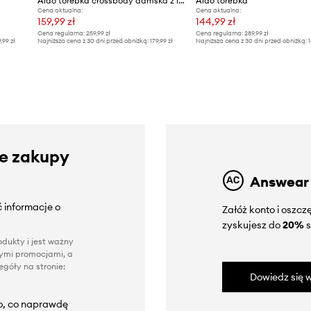
Aldo torebka crossbody damska z imitacji skóry
Aldo torebka
Cena aktualna:
Cena aktualna:
159,99 zł
144,99 zł
Cena regularna:
259,99 zł
Cena regularna:
289,99 zł
9,99 zł
Najniższa cena z 30 dni przed obniżką:
179,99 zł
Najniższa cena z 30 dni przed obniżką:
1
ze zakupy
Answear
 informacje o
Załóż konto i oszc
zyskujesz do
20%
s
dukty i jest ważny
nnymi promocjami, a
góły na stronie:
Dowiedz się w
to, co naprawdę