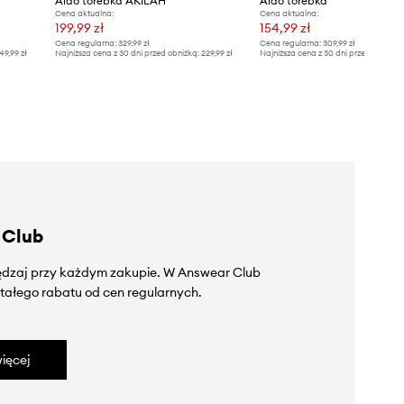
Aldo torebka AKILAH
Aldo torebka
Cena aktualna:
Cena aktualna:
199,99 zł
154,99 zł
Cena regularna:
329,99 zł
Cena regularna:
309,99 zł
49,99 zł
Najniższa cena z 30 dni przed obniżką:
229,99 zł
Najniższa cena z 30 dni przed obniżką
 Club
zędzaj przy każdym zakupie. W Answear Club
tałego rabatu od cen regularnych.
ięcej