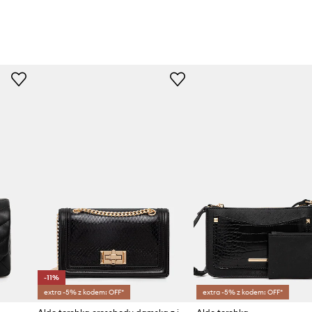
-11%
extra -5% z kodem: OFF*
extra -5% z kodem: OFF*