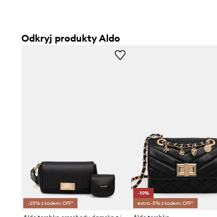
Odkryj produkty Aldo
-10%
-25% z kodem: OFF*
extra -5% z kodem: OFF*