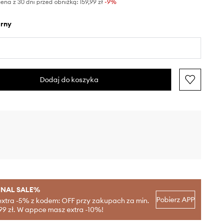
ena z 30 dni przed obniżką:
159,99 zł
 -9%
arny
Dodaj do koszyka
INAL SALE%
Pobierz APP
extra -5% z kodem: OFF przy zakupach za min.
99 zł. W appce masz extra -10%!