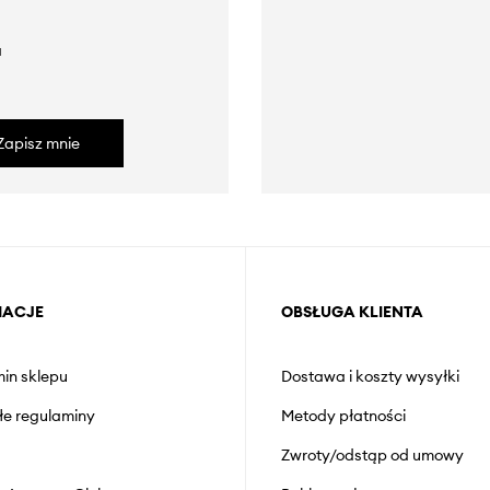
a
Zapisz mnie
MACJE
OBSŁUGA KLIENTA
in sklepu
Dostawa i koszty wysyłki
łe regulaminy
Metody płatności
Zwroty/odstąp od umowy