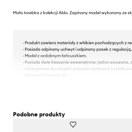
Mała torebka z kolekcji Aldo. Zapinany model wykonany ze sk
- Produkt zawiera materiały z włókien pochodzących z re
- Posiada odpinany uchwyt i odpinany pasek z regulacją.
- Model z ozdobnym łańcuszkiem.
- Posiada dwie kieszenie wewenętrzne: jedna wsuwana,
- Usztywnione dno torebki pozwala zachować kształt pro
- Nie mieści formatu A4.
- Szerokość u podstawy: 20 cm.
- Wysokość: 15 cm.
- Głębokość: 4 cm.
Podobne produkty