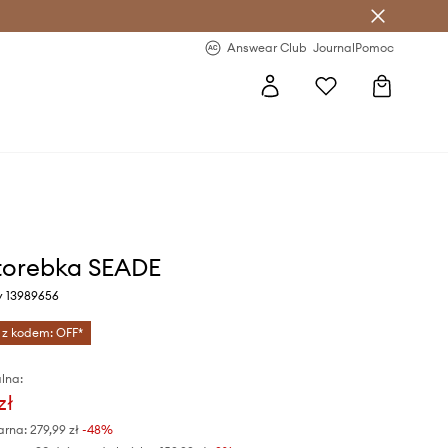
letter >
Regularne nowości >
Answear Club
Journal
Pomoc
torebka SEADE
y 13989656
 z kodem: OFF*
lna:
zł
arna:
279,99 zł
-48%