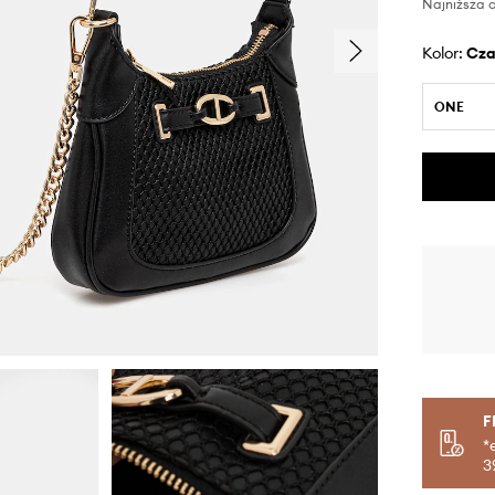
Najniższa c
Kolor:
cz
ONE
F
*
3