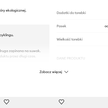
óry ekologicznej.
Dodatki do torebki
Pasek
o
cyklingu.
Wielkość torebki
 druga zapinana na suwak.
duktu przez długi czas.
DANE PRODUKTU
Zobacz więcej
Kod producenta
Kolor
Marka