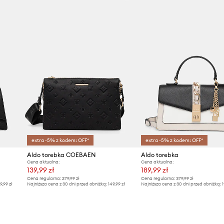
Producent
ID Produktu
extra -5% z kodem: OFF*
extra -5% z kodem: OFF*
Aldo torebka COEBAEN
Aldo torebka
Cena aktualna:
Cena aktualna:
139,99 zł
189,99 zł
Cena regularna:
279,99 zł
Cena regularna:
379,99 zł
9,99 zł
Najniższa cena z 30 dni przed obniżką:
149,99 zł
Najniższa cena z 30 dni przed obniżką:
1