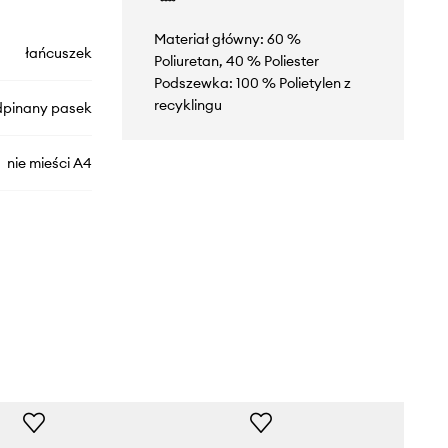
Materiał główny: 60 %
łańcuszek
Poliuretan, 40 % Poliester
Podszewka: 100 % Polietylen z
recyklingu
dpinany pasek
nie mieści A4
SEADE.001
czarny
Aldo