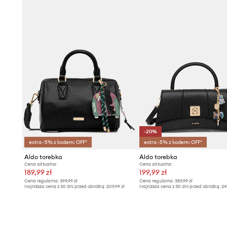
-20%
extra -5% z kodem: OFF*
extra -5% z kodem: OFF*
Aldo torebka
Aldo torebka
Cena aktualna:
Cena aktualna:
189,99 zł
199,99 zł
Cena regularna:
399,99 zł
Cena regularna:
359,99 zł
Najniższa cena z 30 dni przed obniżką:
209,99 zł
Najniższa cena z 30 dni przed obniżką:
24