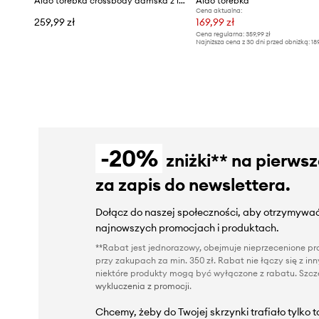
Aldo torebka crossbody damska z imitacji skóry SYENNA
Aldo torebka
Cena aktualna:
259,99 zł
169,99 zł
Cena regularna:
359,99 zł
Najniższa cena z 30 dni przed obniżką:
18
-20%
zniżki** na pierws
za zapis do newslettera.
Dołącz do naszej społeczności, aby otrzymywać
najnowszych promocjach i produktach.
**Rabat jest jednorazowy, obejmuje nieprzecenione pro
przy zakupach za min. 350 zł. Rabat nie łączy się z i
niektóre produkty mogą być wyłączone z rabatu. Szcze
wykluczenia z promocji
.
Chcemy, żeby do Twojej skrzynki trafiało tylko 