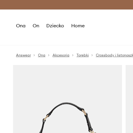
Premium Fashion Benefits >
O
Ona
On
Dziecko
Home
Answear
Ona
Akcesoria
Torebki
Crossbody i listonoszk