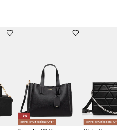
-13%
extra -5% z kodem: OFF*
extra -5% z kodem: OFF*