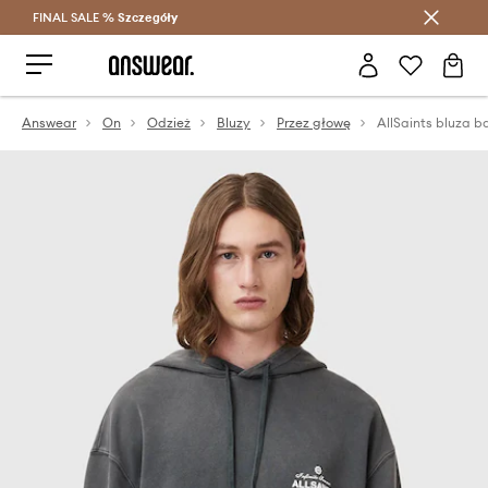
FINAL SALE %
Szczegóły
Oszczędzaj z Answear Club >
Answear
On
Odzież
Bluzy
Przez głowę