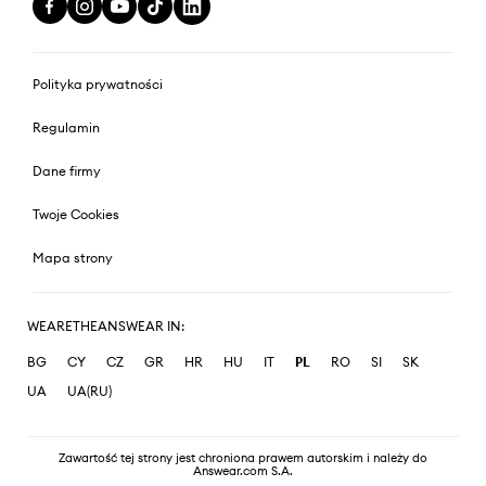
Polityka prywatności
Regulamin
Dane firmy
Twoje Cookies
Mapa strony
WEARETHEANSWEAR IN:
BG
CY
CZ
GR
HR
HU
IT
PL
RO
SI
SK
UA
UA(RU)
Zawartość tej strony jest chroniona prawem autorskim i należy do
Answear.com S.A.