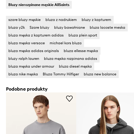
Bluzy nierozpinane męskie AllSaints
szare bluzy męskie
bluza z nadrukiem
bluzy z kapturem
bluza y2k
Szare bluzy
bluzy bawałniane
bluza lacoste meska
bluza męska z kapturem adidas
bluza plein sport
bluza męska versace
michael kors bluza
bluza męska adidas originals
bluza ellesse męska
bluzy ralph lauren
bluza męska rozpinana adidas
bluza męska under armour
bluza diesel męska
bluza nike męska
Bluza Tommy Hilfiger
bluza new balance
Podobne produkty