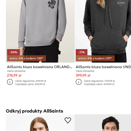
-50%
-11%
extra -5% z kodem: OFF*
extra -5% z kodem: OFF*
AllSaints bluza bawełniana ORLANDO
Cena aktualna:
Cena aktualna:
274,99 zł
399,99 zł
Cena regularna:
549,99 zł
Cena regularna:
709,99 zł
Najniższa cena:
549,99 zł
Najniższa cena:
449,99 zł
Odkryj produkty AllSaints