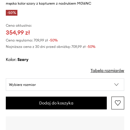
męska kolor szary z kapturem z nadrukiem M016NC
-50%
Cena aktualna:
354,99 zł
Cena regularna:
709,99 zł
-50%
Najniższa cena z 30 dni przed obniżką:
709,99 zł
 -50%
Kolor:
szary
Tabela rozmiarów
Wybierz rozmiar
Dodaj do koszyka