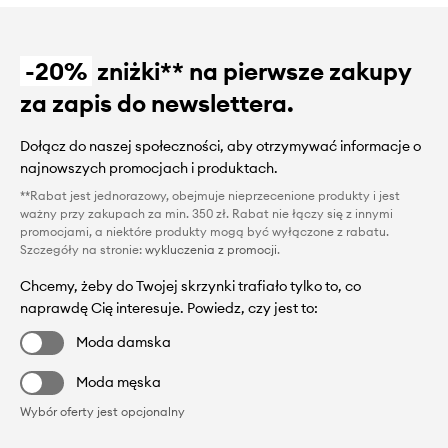
-20%
zniżki** na pierwsze zakupy
za zapis do newslettera.
Dołącz do naszej społeczności, aby otrzymywać informacje o
najnowszych promocjach i produktach.
**Rabat jest jednorazowy, obejmuje nieprzecenione produkty i jest
ważny przy zakupach za min. 350 zł. Rabat nie łączy się z innymi
promocjami, a niektóre produkty mogą być wyłączone z rabatu.
Szczegóły na stronie:
wykluczenia z promocji
.
Chcemy, żeby do Twojej skrzynki trafiało tylko to, co
naprawdę Cię interesuje. Powiedz, czy jest to:
Moda damska
Moda męska
Wybór oferty jest opcjonalny