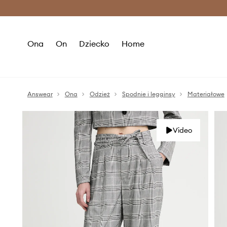
Premium Fashion Benefits >
O
Ona
On
Dziecko
Home
Answear
Ona
Odzież
Spodnie i legginsy
Materiałowe
Video