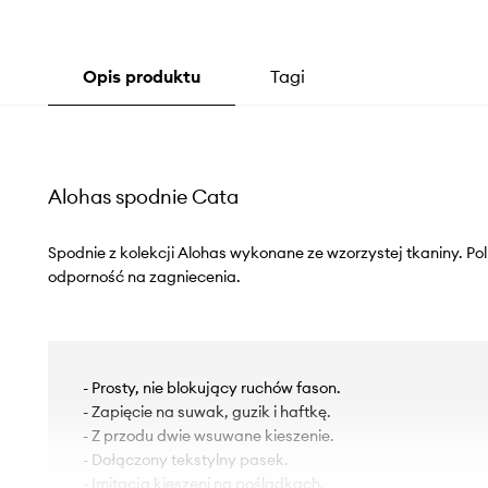
Opis produktu
Tagi
Alohas spodnie Cata
Spodnie z kolekcji Alohas wykonane ze wzorzystej tkaniny. Po
odporność na zagniecenia.
- Prosty, nie blokujący ruchów fason.
- Zapięcie na suwak, guzik i haftkę.
- Z przodu dwie wsuwane kieszenie.
- Dołączony tekstylny pasek.
- Imitacja kieszeni na pośladkach.