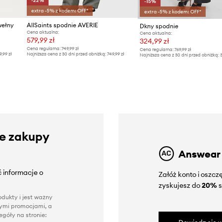
-22%
-15%
extra -5% z kodem: OFF*
extra -5% z kodem: OFF*
wełny
AllSaints spodnie AVERIE
Dkny spodnie
Cena aktualna:
Cena aktualna:
579,99 zł
324,99 zł
Cena regularna:
749,99 zł
Cena regularna:
769,99 zł
9,99 zł
Najniższa cena z 30 dni przed obniżką:
749,99 zł
Najniższa cena z 30 dni przed obniżką:
3
ze zakupy
Answear
 informacje o
Załóż konto i oszc
zyskujesz do
20%
s
dukty i jest ważny
nnymi promocjami, a
góły na stronie: