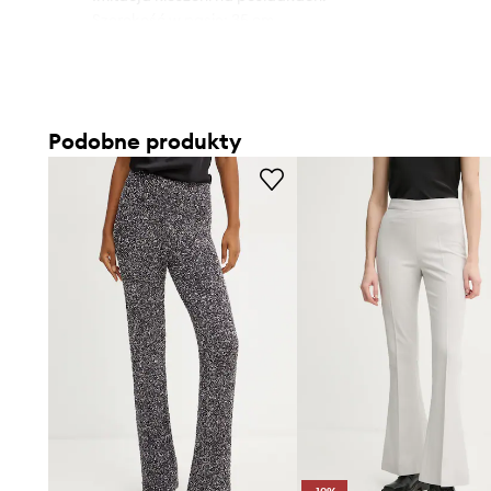
- Szerokość w pasie: 35 cm.
- Szerokość w biodrach: 55 cm.
- Wysokość stanu: 31 cm.
- Szerokość nogawki na dole: 29 cm.
- Szerokość nogawki: 33 cm.
Podobne produkty
- Długość wewnętrzna nogawki: 84 cm.
- Wymiary podane dla rozmiaru: S.