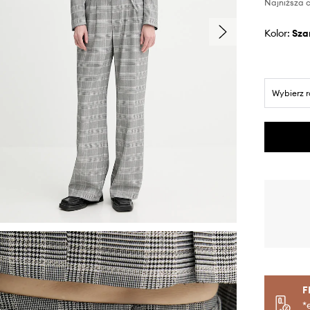
Najniższa c
Kolor:
sza
Wybierz 
F
*