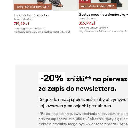
-10%
extra -5% z kodem: OFF*
extra -5% z kodem: OFF*
Gestuz spodnie z domieszką 
Liviana Conti spodnie
Cena aktualna:
Cena aktualna:
359,99 zł
719,99 zł
Cena regularna:
629,99 zł
Cena regularna:
1819,90 zł
Najniższa cena z 30 dni przed obniżką:
39
Najniższa cena z 30 dni przed obniżką:
759,99 zł
-20%
zniżki** na pierws
za zapis do newslettera.
Dołącz do naszej społeczności, aby otrzymywać
najnowszych promocjach i produktach.
**Rabat jest jednorazowy, obejmuje nieprzecenione pro
przy zakupach za min. 350 zł. Rabat nie łączy się z i
niektóre produkty mogą być wyłączone z rabatu. Szcze