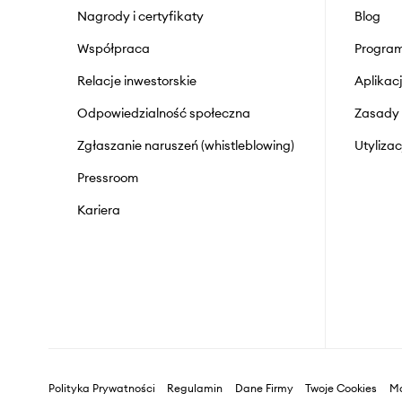
Nagrody i certyfikaty
Blog
Współpraca
Program
Relacje inwestorskie
Aplika
Odpowiedzialność społeczna
Zasady 
Zgłaszanie naruszeń (whistleblowing)
Utyliza
Pressroom
Kariera
Polityka Prywatności
Regulamin
Dane Firmy
Twoje Cookies
Ma