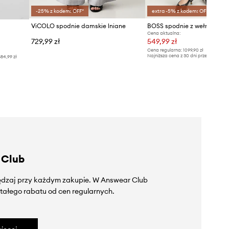
-25% z kodem: OFF*
extra -5% z kodem: OFF*
ViCOLO spodnie damskie lniane
BOSS spodnie z wełną Tian
Cena aktualna:
729,99 zł
549,99 zł
Cena regularna:
1099,90 zł
Najniższa cena z 30 dni przed obniżką
84,99 zł
 Club
zędzaj przy każdym zakupie. W Answear Club
tałego rabatu od cen regularnych.