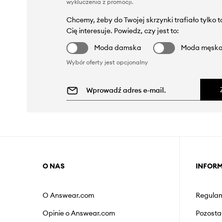
wykluczenia z promocji
.
Chcemy, żeby do Twojej skrzynki trafiało tylko 
Cię interesuje. Powiedz, czy jest to:
Moda damska
Moda męsk
Wybór oferty jest opcjonalny
O NAS
INFOR
O Answear.com
Regulam
Opinie o Answear.com
Pozosta