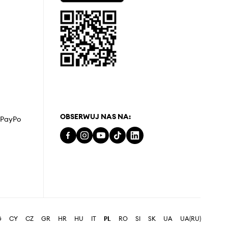
OBSERWUJ NAS NA:
z PayPo
G
CY
CZ
GR
HR
HU
IT
PL
RO
SI
SK
UA
UA(RU)