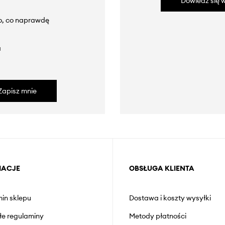
Dowiedz się w
to, co naprawdę
a
Zapisz mnie
MACJE
OBSŁUGA KLIENTA
in sklepu
Dostawa i koszty wysyłki
łe regulaminy
Metody płatności