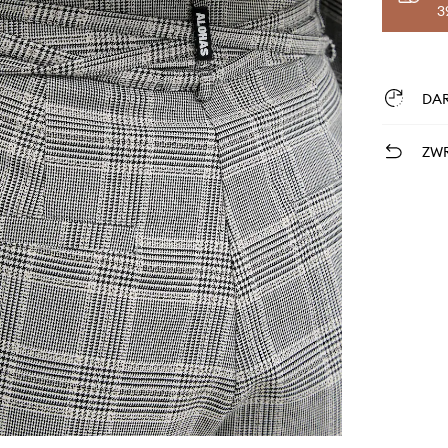
3
DA
ZWR