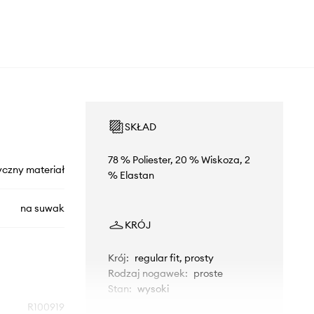
SKŁAD
78 % Poliester, 20 % Wiskoza, 2
yczny materiał
% Elastan
na suwak
KRÓJ
Krój
:
regular fit, prosty
Rodzaj nogawek
:
proste
Stan
:
wysoki
R100919