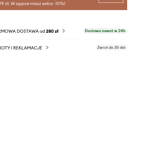
99 zł. W appce masz extra -10%!
RMOWA DOSTAWA od
280 zł
Dostawa nawet w 24h
OTY I REKLAMACJE
Zwrot do 30 dni