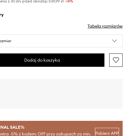
ena z 30 dni przed obniżką:
539,99 zł
 -14%
ry
Tabela rozmiarów
rozmiar
Dodaj do koszyka
INAL SALE%
Pobierz APP
extra -5% z kodem: OFF przy zakupach za min.