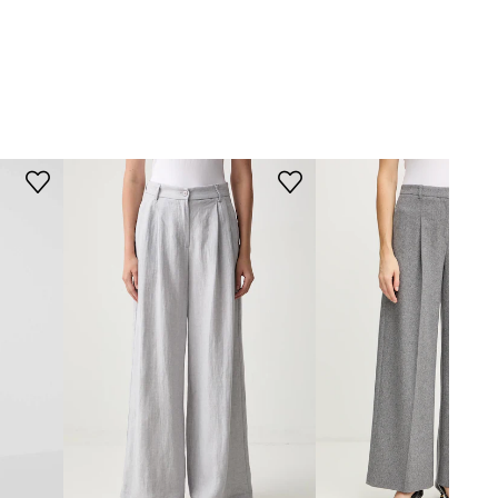
WYMIARY
szary
Modelka ze zdjęcia ma 177 cm
Alohas
wzrostu i ma na sobie rozmiar S.
Rozmiarówka standardowa
Zalecamy wybór rozmiaru, jaki nosisz
zazwyczaj.
Tabela rozmiarów