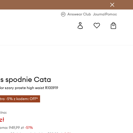
letter >
Regularne nowości >
Answear Club
Journal
Pomoc
s spodnie Cata
or szary proste high waist R100919
tra -5% z kodem: OFF*
lna:
zł
arna:
949,99 zł
-51%