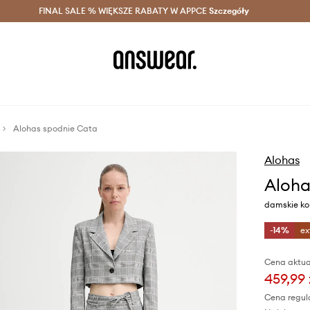
szczędzaj z Answear Club >
FINAL SALE % WIĘKSZE RABATY W APPCE
Dostawa nawet w 24h >
Szczegóły
News
Alohas spodnie Cata
Alohas
Aloha
damskie kol
-14%
ex
Cena aktua
459,99 
Cena regul