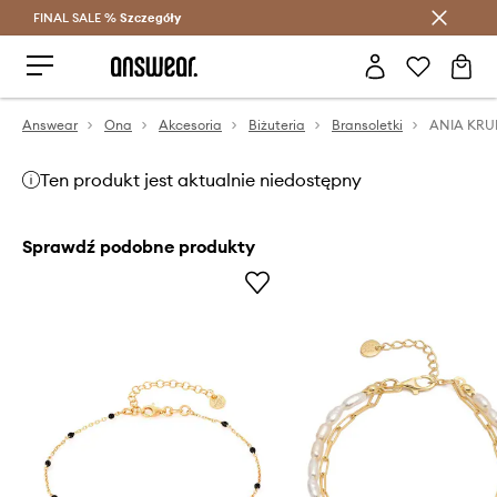
FINAL SALE %
Szczegóły
Oszczędzaj z Answear Club >
Answear
Ona
Akcesoria
Biżuteria
Bransoletki
Ten produkt jest aktualnie niedostępny
Sprawdź podobne produkty