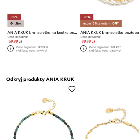
-20%
-31%
Gift Box
extra -5% z kodem: OFF*
ANIA KRUK bransoletka na kostkę pozłacana OVAL
Cena aktualna:
Cena aktualna:
159,99 zł
199,99 zł
Cena regularna:
199,99 zł
Cena regularna:
289,99 zł
Najniższa cena:
199,99 zł
Najniższa cena:
289,99 zł
Odkryj produkty ANIA KRUK