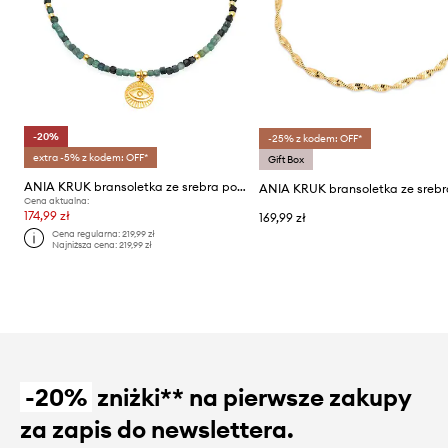
-20%
-25% z kodem: OFF*
extra -5% z kodem: OFF*
Gift Box
ANIA KRUK bransoletka ze srebra pokrytego złotem SUMMER
Cena aktualna:
174,99 zł
169,99 zł
Cena regularna:
219,99 zł
Najniższa cena:
219,99 zł
-20%
zniżki** na pierwsze zakupy
za zapis do newslettera.