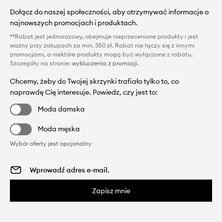
Dołącz do naszej społeczności, aby otrzymywać informacje o
najnowszych promocjach i produktach.
**Rabat jest jednorazowy, obejmuje nieprzecenione produkty i jest
ważny przy zakupach za min. 350 zł. Rabat nie łączy się z innymi
promocjami, a niektóre produkty mogą być wyłączone z rabatu.
Szczegóły na stronie:
wykluczenia z promocji
.
Chcemy, żeby do Twojej skrzynki trafiało tylko to, co
naprawdę Cię interesuje. Powiedz, czy jest to:
Moda damska
Moda męska
Wybór oferty jest opcjonalny
Zapisz mnie