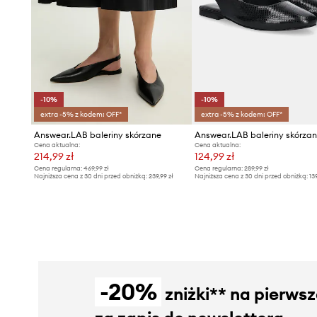
-10%
-10%
extra -5% z kodem: OFF*
extra -5% z kodem: OFF*
Answear.LAB baleriny skórzane
Answear.LAB baleriny skórza
Cena aktualna:
Cena aktualna:
214,99 zł
124,99 zł
Cena regularna:
469,99 zł
Cena regularna:
289,99 zł
Najniższa cena z 30 dni przed obniżką:
239,99 zł
Najniższa cena z 30 dni przed obniżką:
13
-20%
zniżki** na pierws