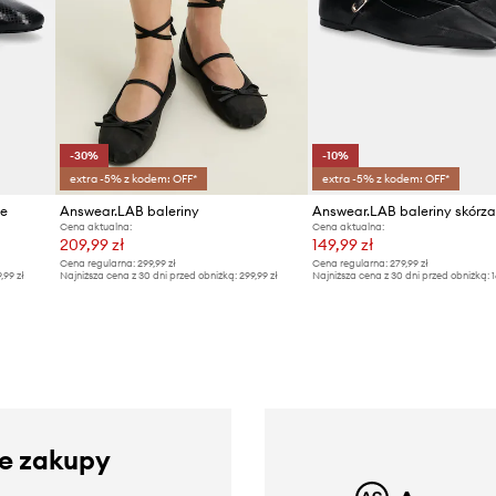
-30%
-10%
extra -5% z kodem: OFF*
extra -5% z kodem: OFF*
ne
Answear.LAB baleriny
Answear.LAB baleriny skórz
Cena aktualna:
Cena aktualna:
209,99 zł
149,99 zł
Cena regularna:
299,99 zł
Cena regularna:
279,99 zł
9,99 zł
Najniższa cena z 30 dni przed obniżką:
299,99 zł
Najniższa cena z 30 dni przed obniżką:
1
ze zakupy