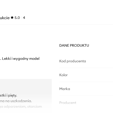
ukcie
5.0
4
DANE PRODUKTU
j. Lekki i wygodny model
Kod producenta
Kolor
Marka
ki i pięty.
na na uszkodzenia.
Producent
ega odparzeniom, otarciom