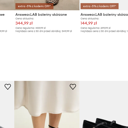
extra -5% z kodem: OFF*
extra -5% z kodem: OFF*
owe
Answear.LAB baleriny skórzane
Answear.LAB baleriny skórz
Cena aktualna:
Cena aktualna:
344,99 zł
144,99 zł
Cena regularna:
459,99 zł
Cena regularna:
299,99 zł
9,99 zł
Najniższa cena z 30 dni przed obniżką:
349,99 zł
Najniższa cena z 30 dni przed obniżką:
1