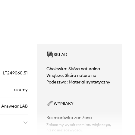
SKŁAD
Cholewka: Skóra naturalna
LT249060.51
Wnętrze: Skóra naturalna
Podeszwa: Materiał syntetyczny
czarny
WYMIARY
Answear.LAB
Rozmiarówka zaniżona
Zalecamy wybór rozmiaru większego,
niż nosisz zazwyczaj.