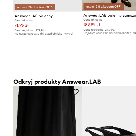
extra -5% z kodem: OFF*
extra -5% z kodem: OFF*
Answear.LAB baleriny zamsz
Answear.LAB baleriny
Cena aktualna:
Cena aktualna:
189,99 zł
71,99 zł
Cena regularna:
289,99 zł
Cena regularna:
279,99 zł
Najniższa cena z 30 dni przed obniżką:
20
Najniższa cena z 30 dni przed obniżką:
75,99 zł
Odkryj produkty Answear.LAB