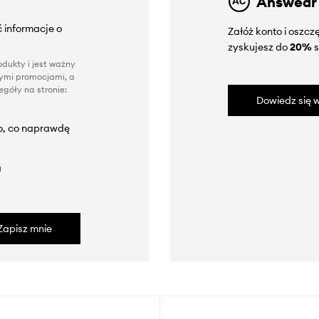
Answear
 informacje o
Załóż konto i oszc
zyskujesz do
20%
s
dukty i jest ważny
nnymi promocjami, a
góły na stronie:
Dowiedz się w
to, co naprawdę
a
Zapisz mnie