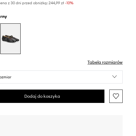
ena z 30 dni przed obniżką:
244,99 zł
 -10%
arny
Tabela rozmiarów
rozmiar
Dodaj do koszyka