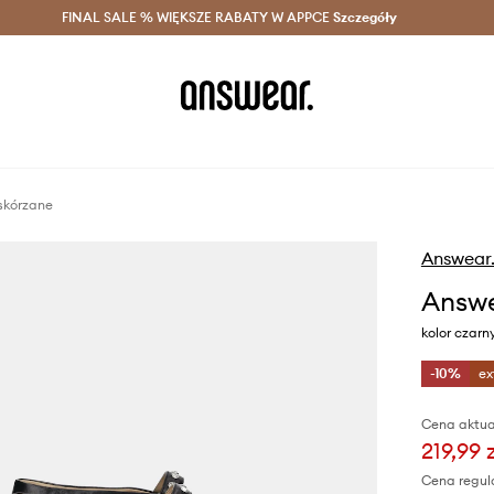
szczędzaj z Answear Club >
FINAL SALE % WIĘKSZE RABATY W APPCE
Dostawa nawet w 24h >
Szczegóły
News
skórzane
Answear
Answe
kolor czarn
-10%
ex
Cena aktua
219,99 
Cena regul