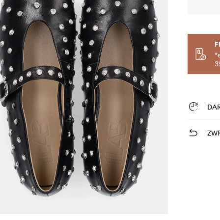
F
*
3
DA
ZWR