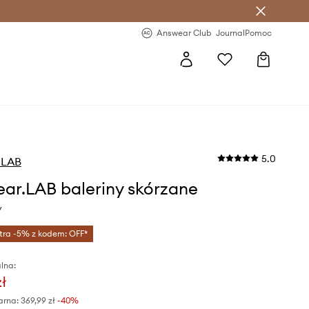
letter >
Regularne nowości >
Answear Club
Journal
Pomoc
5.0
.LAB
ar.LAB baleriny skórzane
y
tra -5% z kodem: OFF*
lna:
zł
arna:
369,99 zł
-40%