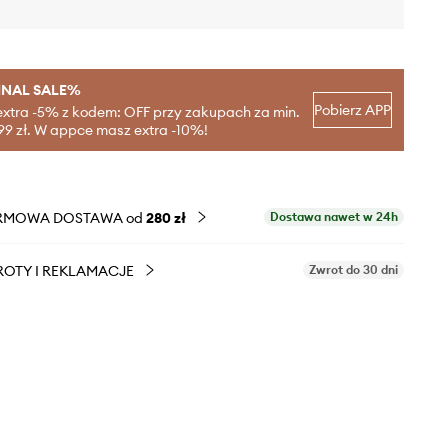
INAL SALE%
Pobierz APP
extra -5% z kodem: OFF przy zakupach za min.
99 zł. W appce masz extra -10%!
RMOWA DOSTAWA od
280 zł
Dostawa nawet w 24h
OTY I REKLAMACJE
Zwrot do 30 dni