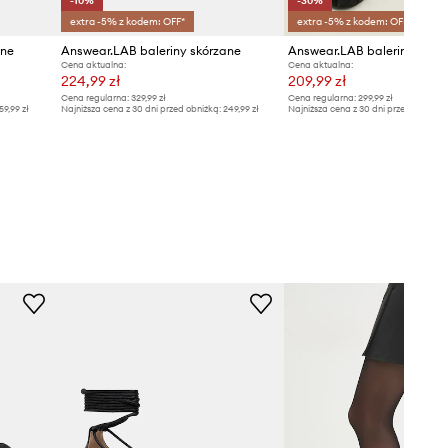
-10%
-30%
extra -5% z kodem: OFF*
extra -5% z kodem: OFF*
ane
Answear.LAB baleriny skórzane
Answear.LAB baleriny
Cena aktualna:
Cena aktualna:
224,99 zł
209,99 zł
Cena regularna:
329,99 zł
Cena regularna:
299,99 zł
59,99 zł
Najniższa cena z 30 dni przed obniżką:
249,99 zł
Najniższa cena z 30 dni przed obniżką