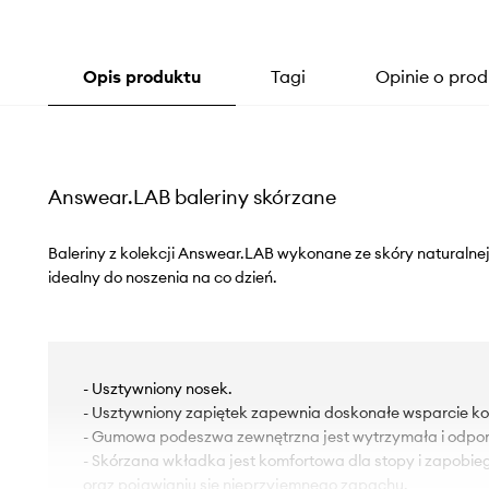
Opis produktu
Tagi
Opinie o prod
Answear.LAB baleriny skórzane
Baleriny z kolekcji Answear.LAB wykonane ze skóry naturalne
idealny do noszenia na co dzień.
- Usztywniony nosek.
- Usztywniony zapiętek zapewnia doskonałe wsparcie kost
- Gumowa podeszwa zewnętrzna jest wytrzymała i odpor
- Skórzana wkładka jest komfortowa dla stopy i zapobi
oraz pojawianiu się nieprzyjemnego zapachu.