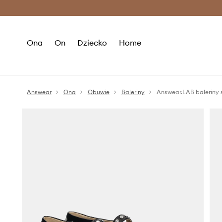
Premium Fashion Benefits >
O
Ona
On
Dziecko
Home
Answear
Ona
Obuwie
Baleriny
Answear.LAB baleriny 