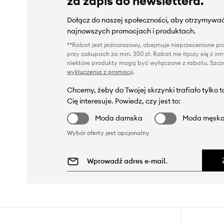
za zapis do newslettera.
Dołącz do naszej społeczności, aby otrzymywać
najnowszych promocjach i produktach.
**Rabat jest jednorazowy, obejmuje nieprzecenione pro
przy zakupach za min. 350 zł. Rabat nie łączy się z i
niektóre produkty mogą być wyłączone z rabatu. Szcze
wykluczenia z promocji
.
Chcemy, żeby do Twojej skrzynki trafiało tylko 
Cię interesuje. Powiedz, czy jest to:
Moda damska
Moda męsk
Wybór oferty jest opcjonalny